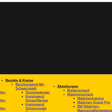
Bezirke & Kreise
Bezirksjugend Alb-
Abteilungen
Schwarzwald
Breitenschach
ften
Terminkalender
Mädchenschach
Kreisjugend
Mädchentraining
ften
Donau/Neckar
Mädchen Grand Prix
Kreisjugend
BW Mädchen-
ften
Schwarzwald
Mannschaftsmeistersc