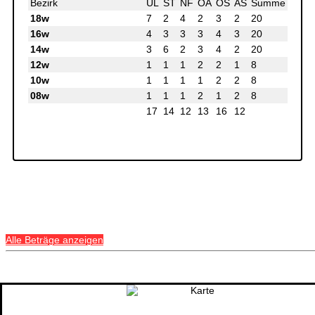
Bezirk
UL
ST
NF
OA
OS
AS
Summe
18w
7
2
4
2
3
2
20
16w
4
3
3
3
4
3
20
14w
3
6
2
3
4
2
20
12w
1
1
1
2
2
1
8
10w
1
1
1
1
2
2
8
08w
1
1
1
2
1
2
8
17
14
12
13
16
12
Alle Beträge anzeigen