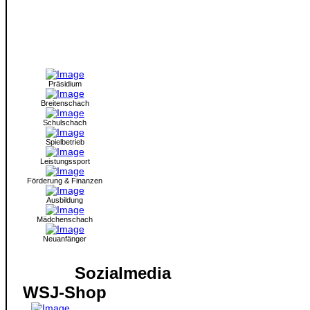
Präsidium
Breitenschach
Schulschach
Spielbetrieb
Leistungssport
Förderung & Finanzen
Ausbildung
Mädchenschach
Neuanfänger
Sozialmedia
WSJ-Shop