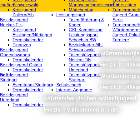
chaften
Schwarzwald
Mannschaftsmeisterschaft
Übersichten
Kreisjugend
Mädchentag
Turnieranmel
Zollern/Alb
Leistungssport
Jugend Grand
Bezirksjugend
Talentförderung &
Serie
Neckar-Fils
Kader
Turnieranmel
Kreisjugend
GKL Kommission
Württembergi
‎Esslingen/Nürtingen
Leistungssport
Jugend-Pokal
Terminkalender
Schach in BW
Turniere
Finanzen
Bezirkskader Alb-
Bezirksjugend
Schwarzwald
Württembergi
Oberschwaben
Talentstützpunkt
Terminkalender
Neckar-Fils
Herzlich willk
Bezirksjugend Ostalb
Talentstützpunkt
Terminkalender
Unterland
haft
Bezirksjugend
Talentstützpunkt
Württembergi
Stuttgart
Stuttgart
‎Eventteam Stuttgart
Schulschach
Herzlich willk
Terminkalender
Internet-Angebote
Bezirksjugend
Württembergischen Schachjugend
Unterland
Terminkalender
Herzlich willkommen bei der