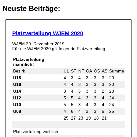
Neuste Beiträge:
Platzverteilung WJEM 2020
WJEM
29. Dezember 2019
Für die WJEM 2020 gilt folgende Platzverteilung.
Platzverteilung
männlich:
Bezirk
UL
ST
NF
OA
OS
AS
Summe
U18
4
3
4
3
3
3
20
U16
4
4
3
3
3
3
20
U14
3
4
5
3
3
2
20
U12
5
5
4
3
3
4
24
U10
5
5
3
4
3
4
24
U08
4
6
4
3
3
5
25
25
27
23
19
18
21
Platzverteilung weiblich: