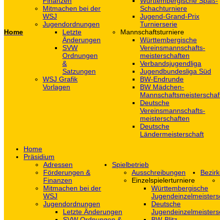
Finanzen
Württembergische Spaß-
Mitmachen bei der
Schachturniere
WSJ
Jugend-Grand-Prix
Jugendordnungen
Turnierserie
Home
Letzte
Mannschaftsturniere
Änderungen
Württembergische
SVW
Vereinsmannschafts-
Ordnungen
meisterschaften
&
Verbandsjugendliga
Satzungen
Jugendbundesliga Süd
WSJ Grafik
BW-Endrunde
Vorlagen
BW Mädchen-
Mannschaftsmeisterschaf
Deutsche
Vereinsmannschafts-
meisterschaften
Deutsche
Ländermeisterschaft
Home
Präsidium
Adressen
Spielbetrieb
Förderungen &
Ausschreibungen
Bezirk
Finanzen
Einzelspielerturniere
Mitmachen bei der
Württembergische
WSJ
Jugendeinzelmeisters
Jugendordnungen
Deutsche
Letzte Änderungen
Jugendeinzelmeisters
SVW Ordnungen &
BW-Blitz