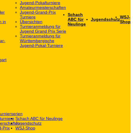
Jugend-Pokalturniere
Amateurmeisterschaften
der
Jugend-Grand-Prix
Schach
Turniere
WSJ-
ABC für
Jugendschutz
h in
Übersichten
Shop
Neulinge
Turnieranmeldung für
Jugend Grand Prix Serie
Turnieranmeldung für
ar-
Württembergische
Jugend-Pokal-Turniere
gart
urnierserien
turniere
Schach ABC für Neulinge
erschaften
Jugendschutz
-Prix
WSJ-Shop