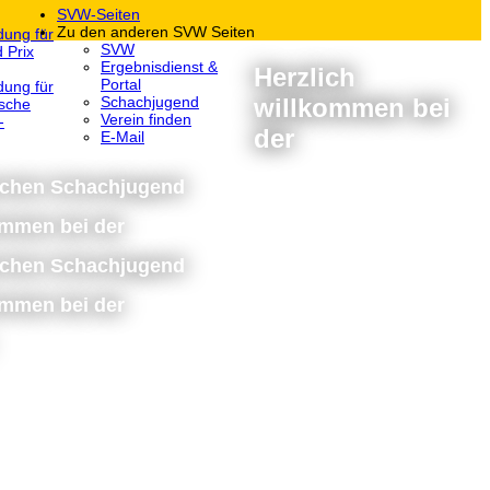
SVW-Seiten
Zu den anderen SVW Seiten
dung für
SVW
 Prix
Ergebnisdienst &
Herzlich
Portal
dung für
willkommen bei
Schachjugend
sche
Verein finden
-
der
E-Mail
schen Schachjugend
ommen bei der
schen Schachjugend
ommen bei der