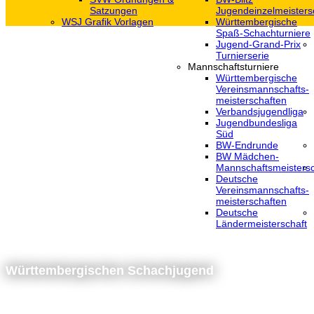
Satzungen
Jugendeinzelmeisters
WSJ Grafik Vorlagen
Württembergische
Spaß-Schachturniere
Jugend-Grand-Prix
Turnierserie
Mannschaftsturniere
Württembergische
Vereinsmannschafts-
meisterschaften
Verbandsjugendliga
Jugendbundesliga
Süd
BW-Endrunde
BW Mädchen-
Mannschaftsmeistersc
Deutsche
Vereinsmannschafts-
meisterschaften
Deutsche
Ländermeisterschaft
Württembergischen Schachjugend