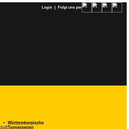
Login
| Folgt uns per
Württembergische
haft
Turnierserien