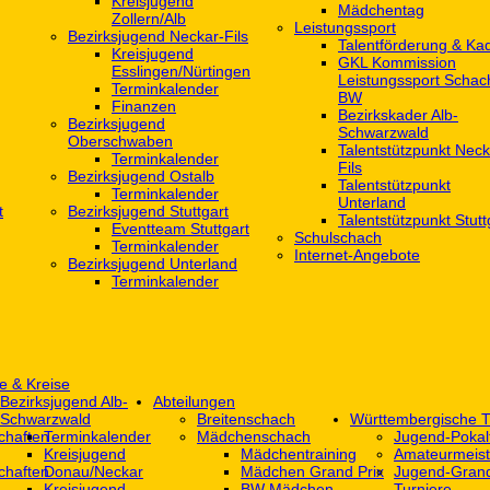
Kreisjugend
Mädchentag
Zollern/Alb
Leistungssport
Bezirksjugend Neckar-Fils
Talentförderung & Ka
Kreisjugend
GKL Kommission
‎Esslingen/Nürtingen
Leistungssport Schac
Terminkalender
BW
Finanzen
Bezirkskader Alb-
Bezirksjugend
Schwarzwald
Oberschwaben
Talentstützpunkt Neck
Terminkalender
Fils
Bezirksjugend Ostalb
Talentstützpunkt
Terminkalender
Unterland
t
Bezirksjugend Stuttgart
Talentstützpunkt Stutt
‎Eventteam Stuttgart
Schulschach
Terminkalender
Internet-Angebote
Bezirksjugend Unterland
Terminkalender
e & Kreise
Bezirksjugend Alb-
Abteilungen
Schwarzwald
Breitenschach
Württembergische T
chaften
Terminkalender
Mädchenschach
Jugend-Pokal
Kreisjugend
Mädchentraining
Amateurmeist
chaften
Donau/Neckar
Mädchen Grand Prix
Jugend-Grand
Kreisjugend
BW Mädchen-
Turniere