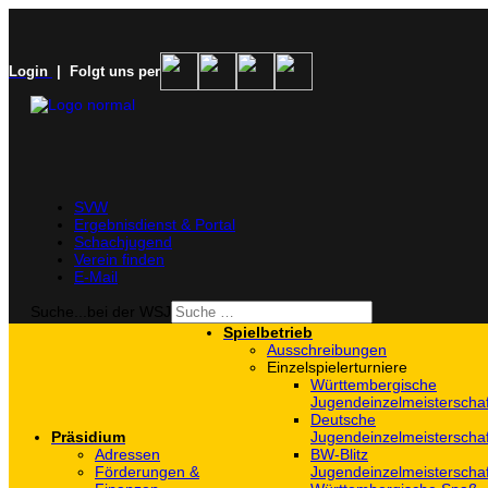
Login
| Folgt uns per
SVW
Ergebnisdienst & Portal
Schachjugend
Verein finden
E-Mail
Suche...bei der WSJ
Spielbetrieb
Ausschreibungen
Einzelspielerturniere
Württembergische
Jugendeinzelmeisterscha
Deutsche
Präsidium
Jugendeinzelmeisterscha
Adressen
BW-Blitz
Förderungen &
Jugendeinzelmeisterscha