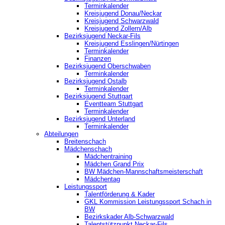
Terminkalender
Kreisjugend Donau/Neckar
Kreisjugend Schwarzwald
Kreisjugend Zollern/Alb
Bezirksjugend Neckar-Fils
Kreisjugend ‎Esslingen/Nürtingen
Terminkalender
Finanzen
Bezirksjugend Oberschwaben
Terminkalender
Bezirksjugend Ostalb
Terminkalender
Bezirksjugend Stuttgart
‎Eventteam Stuttgart
Terminkalender
Bezirksjugend Unterland
Terminkalender
Abteilungen
Breitenschach
Mädchenschach
Mädchentraining
Mädchen Grand Prix
BW Mädchen-Mannschaftsmeisterschaft
Mädchentag
Leistungssport
Talentförderung & Kader
GKL Kommission Leistungssport Schach in
BW
Bezirkskader Alb-Schwarzwald
Talentstützpunkt Neckar-Fils