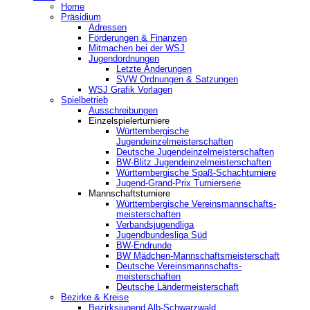
Home
Präsidium
Adressen
Förderungen & Finanzen
Mitmachen bei der WSJ
Jugendordnungen
Letzte Änderungen
SVW Ordnungen & Satzungen
WSJ Grafik Vorlagen
Spielbetrieb
Ausschreibungen
Einzelspielerturniere
Württembergische
Jugendeinzelmeisterschaften
Deutsche Jugendeinzelmeisterschaften
BW-Blitz Jugendeinzelmeisterschaften
Württembergische Spaß-Schachturniere
Jugend-Grand-Prix Turnierserie
Mannschaftsturniere
Württembergische Vereinsmannschafts-
meisterschaften
Verbandsjugendliga
Jugendbundesliga Süd
BW-Endrunde
BW Mädchen-Mannschaftsmeisterschaft
Deutsche Vereinsmannschafts-
meisterschaften
Deutsche Ländermeisterschaft
Bezirke & Kreise
Bezirksjugend Alb-Schwarzwald