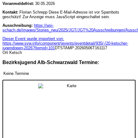
Voranmeldefrist:
30.05.2026
Kontakt:
Florian Schrepp
Diese E-Mail-Adresse ist vor Spambots
geschützt! Zur Anzeige muss JavaScript eingeschaltet sein.
Ausschreibung:
https://wsj-
schach.de/images/Stories_neu/2025/JGT/JGT%20Ausschreibungen/Aussch
Dieser Event wurde importiert von:
https://www.svw.info/component/jevents/eventdetail/935/-/20-ketscher-
jugendopen-2026?Itemid=101
DTSTAMP:20260506T161117
Ort
Ketsch
Bezirksjugend Alb-Schwarzwald Termine:
Keine Termine