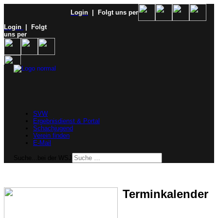
Login
| Folgt uns per
Login
| Folgt
uns per
SVW
Ergebnisdienst & Portal
Schachjugend
Verein finden
E-Mail
Suche...bei der WSJ
Terminkalender