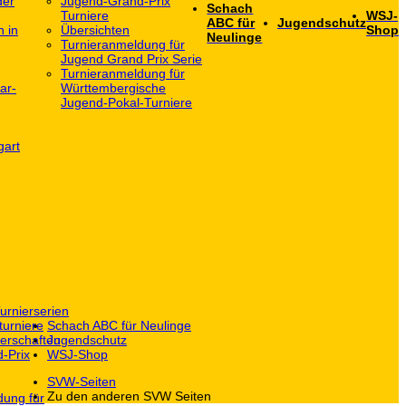
der
Jugend-Grand-Prix
Schach
Turniere
WSJ-
ABC für
Jugendschutz
h in
Übersichten
Shop
Neulinge
Turnieranmeldung für
Jugend Grand Prix Serie
Turnieranmeldung für
ar-
Württembergische
Jugend-Pokal-Turniere
gart
urnierserien
turniere
Schach ABC für Neulinge
erschaften
Jugendschutz
-Prix
WSJ-Shop
SVW-Seiten
Zu den anderen SVW Seiten
dung für