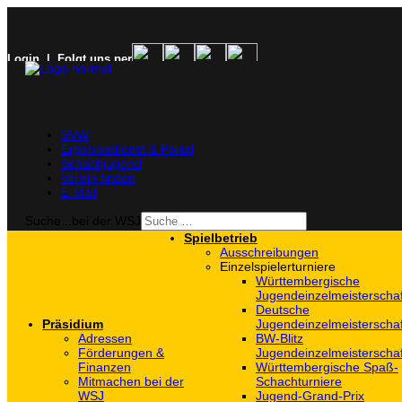
Login
| Folgt uns per
SVW
Ergebnisdienst & Portal
Schachjugend
Verein finden
E-Mail
Suche...bei der WSJ
Spielbetrieb
Ausschreibungen
Einzelspielerturniere
Württembergische
Jugendeinzelmeisterscha
Deutsche
Präsidium
Jugendeinzelmeisterscha
Adressen
BW-Blitz
Förderungen &
Jugendeinzelmeisterscha
Finanzen
Württembergische Spaß-
Mitmachen bei der
Schachturniere
WSJ
Jugend-Grand-Prix