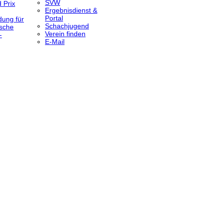
SVW
 Prix
Ergebnisdienst &
Portal
dung für
Schachjugend
sche
Verein finden
-
E-Mail