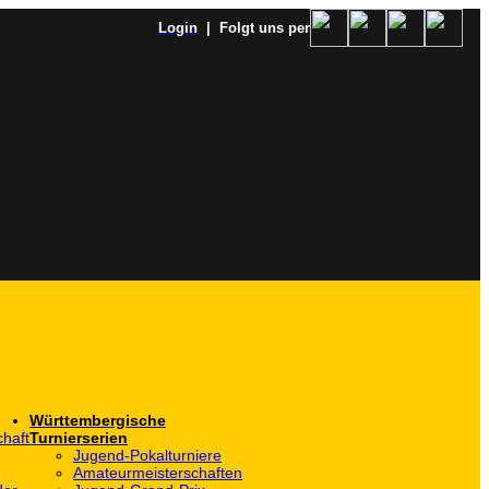
Login
| Folgt uns per
Württembergische
haft
Turnierserien
Jugend-Pokalturniere
Amateurmeisterschaften