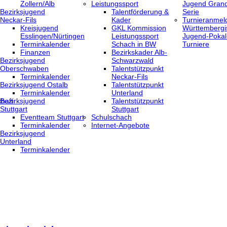
Zollern/Alb
Leistungssport
Jugend Grand
Bezirksjugend
Talentförderung &
Serie
Neckar-Fils
Kader
Turnieranmel
Kreisjugend
GKL Kommission
Württembergi
‎Esslingen/Nürtingen
Leistungssport
Jugend-Pokal
Terminkalender
Schach in BW
Turniere
Finanzen
Bezirkskader Alb-
Bezirksjugend
Schwarzwald
Oberschwaben
Talentstützpunkt
Terminkalender
Neckar-Fils
Bezirksjugend Ostalb
Talentstützpunkt
Terminkalender
Unterland
haft
Bezirksjugend
Talentstützpunkt
Stuttgart
Stuttgart
‎Eventteam Stuttgart
Schulschach
Terminkalender
Internet-Angebote
Bezirksjugend
Unterland
Terminkalender