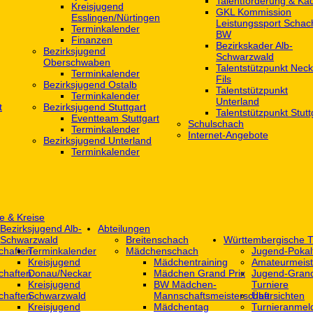
Talentförderung & Ka
Kreisjugend
GKL Kommission
‎Esslingen/Nürtingen
Leistungssport Schac
Terminkalender
BW
Finanzen
Bezirkskader Alb-
Bezirksjugend
Schwarzwald
Oberschwaben
Talentstützpunkt Neck
Terminkalender
Fils
Bezirksjugend Ostalb
Talentstützpunkt
Terminkalender
Unterland
t
Bezirksjugend Stuttgart
Talentstützpunkt Stutt
‎Eventteam Stuttgart
Schulschach
Terminkalender
Internet-Angebote
Bezirksjugend Unterland
Terminkalender
e & Kreise
Bezirksjugend Alb-
Abteilungen
Schwarzwald
Breitenschach
Württembergische T
chaften
Terminkalender
Mädchenschach
Jugend-Pokal
Kreisjugend
Mädchentraining
Amateurmeist
chaften
Donau/Neckar
Mädchen Grand Prix
Jugend-Grand
Kreisjugend
BW Mädchen-
Turniere
chaften
Schwarzwald
Mannschaftsmeisterschaft
Übersichten
Kreisjugend
Mädchentag
Turnieranmel