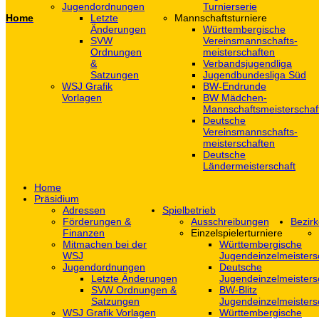
Jugendordnungen
Turnierserie
Home
Letzte
Mannschaftsturniere
Änderungen
Württembergische
SVW
Vereinsmannschafts-
Ordnungen
meisterschaften
&
Verbandsjugendliga
Satzungen
Jugendbundesliga Süd
WSJ Grafik
BW-Endrunde
Vorlagen
BW Mädchen-
Mannschaftsmeisterschaf
Deutsche
Vereinsmannschafts-
meisterschaften
Deutsche
Ländermeisterschaft
Home
Präsidium
Adressen
Spielbetrieb
Förderungen &
Ausschreibungen
Bezirk
Finanzen
Einzelspielerturniere
Mitmachen bei der
Württembergische
WSJ
Jugendeinzelmeisters
Jugendordnungen
Deutsche
Letzte Änderungen
Jugendeinzelmeisters
SVW Ordnungen &
BW-Blitz
Satzungen
Jugendeinzelmeisters
WSJ Grafik Vorlagen
Württembergische