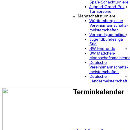
Spaß-Schachturniere
Jugend-Grand-Prix
Turnierserie
Mannschaftsturniere
Württembergische
Vereinsmannschafts-
meisterschaften
Verbandsjugendliga
Jugendbundesliga
Süd
BW-Endrunde
BW Mädchen-
Mannschaftsmeistersc
Deutsche
Vereinsmannschafts-
meisterschaften
Deutsche
Ländermeisterschaft
Terminkalender