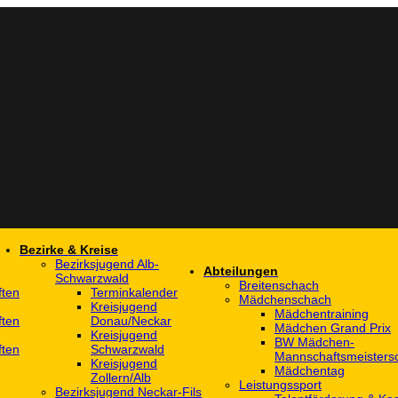
Bezirke & Kreise
Bezirksjugend Alb-
Abteilungen
Schwarzwald
Breitenschach
ften
Terminkalender
Mädchenschach
Kreisjugend
Mädchentraining
ften
Donau/Neckar
Mädchen Grand Prix
Kreisjugend
BW Mädchen-
ften
Schwarzwald
Mannschaftsmeistersc
Kreisjugend
Mädchentag
Zollern/Alb
Leistungssport
Bezirksjugend Neckar-Fils