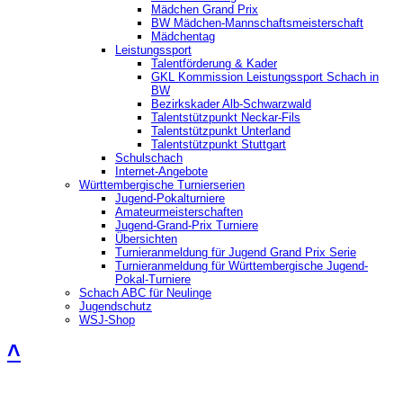
Mädchen Grand Prix
BW Mädchen-Mannschaftsmeisterschaft
Mädchentag
Leistungssport
Talentförderung & Kader
GKL Kommission Leistungssport Schach in
BW
Bezirkskader Alb-Schwarzwald
Talentstützpunkt Neckar-Fils
Talentstützpunkt Unterland
Talentstützpunkt Stuttgart
Schulschach
Internet-Angebote
Württembergische Turnierserien
Jugend-Pokalturniere
Amateurmeisterschaften
Jugend-Grand-Prix Turniere
Übersichten
Turnieranmeldung für Jugend Grand Prix Serie
Turnieranmeldung für Württembergische Jugend-
Pokal-Turniere
Schach ABC für Neulinge
Jugendschutz
WSJ-Shop
˄