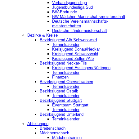
Verbandsjugendliga
Jugendbundesliga Süd
BW-Endrunde
BW Mädchen-Mannschaftsmeisterschaft
Deutsche Vereinsmannschafts-
meisterschaften
Deutsche Ländermeisterschaft
Bezirke & Kreise
Bezirksjugend Alb-Schwarzwald
Terminkalender
Kreisjugend Donau/Neckar
Kreisjugend Schwarzwald
Kreisjugend Zollern/Alb
Bezirksjugend Neckar-Fils
Kreisjugend ‎Esslingen/Nürtingen
Terminkalender
Finanzen
Bezirksjugend Oberschwaben
Terminkalender
Bezirksjugend Ostalb
Terminkalender
Bezirksjugend Stuttgart
‎Eventteam Stuttgart
Terminkalender
Bezirksjugend Unterland
Terminkalender
Abteilungen
Breitenschach
Mädchenschach
Mädchentraining