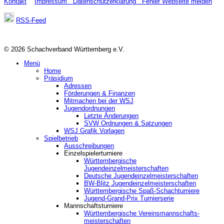
Kontakt
Impressum
Datenschutzerklärung
Fehler Webseite melden
RSS-Feed
© 2026 Schachverband Württemberg e.V.
Menü
Home
Präsidium
Adressen
Förderungen & Finanzen
Mitmachen bei der WSJ
Jugendordnungen
Letzte Änderungen
SVW Ordnungen & Satzungen
WSJ Grafik Vorlagen
Spielbetrieb
Ausschreibungen
Einzelspielerturniere
Württembergische
Jugendeinzelmeisterschaften
Deutsche Jugendeinzelmeisterschaften
BW-Blitz Jugendeinzelmeisterschaften
Württembergische Spaß-Schachturniere
Jugend-Grand-Prix Turnierserie
Mannschaftsturniere
Württembergische Vereinsmannschafts-
meisterschaften