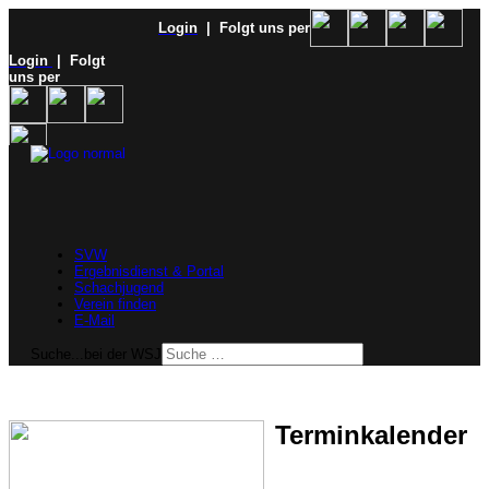
Login
| Folgt uns per
Login
| Folgt
uns per
SVW
Ergebnisdienst & Portal
Schachjugend
Verein finden
E-Mail
Suche...bei der WSJ
Terminkalender