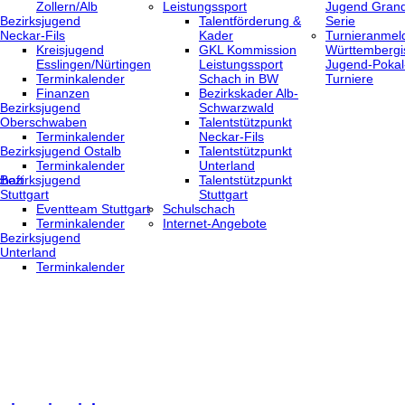
Zollern/Alb
Leistungssport
Jugend Grand
Bezirksjugend
Talentförderung &
Serie
Neckar-Fils
Kader
Turnieranmel
Kreisjugend
GKL Kommission
Württembergi
‎Esslingen/Nürtingen
Leistungssport
Jugend-Pokal
Terminkalender
Schach in BW
Turniere
Finanzen
Bezirkskader Alb-
Bezirksjugend
Schwarzwald
Oberschwaben
Talentstützpunkt
Terminkalender
Neckar-Fils
Bezirksjugend Ostalb
Talentstützpunkt
Terminkalender
Unterland
haft
Bezirksjugend
Talentstützpunkt
Stuttgart
Stuttgart
‎Eventteam Stuttgart
Schulschach
Terminkalender
Internet-Angebote
Bezirksjugend
Unterland
Terminkalender