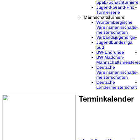
Spaß-Schachturniere
Jugend-Grand-Prix
Turnierserie
Mannschaftsturniere
Württembergische
Vereinsmannschafts-
meisterschaften
Verbandsjugendliga
Jugendbundesliga
Süd
BW-Endrunde
BW Mädchen-
Mannschaftsmeistersc
Deutsche
Vereinsmannschafts-
meisterschaften
Deutsche
Ländermeisterschaft
Terminkalender