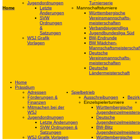
Jugendordnungen
Turnierserie
Home
Letzte
Mannschaftsturniere
Änderungen
Württembergische
SVW
Vereinsmannschafts-
Ordnungen
meisterschaften
&
Verbandsjugendliga
Satzungen
Jugendbundesliga Süd
WSJ Grafik
BW-Endrunde
Vorlagen
BW Mädchen-
Mannschaftsmeisterschaf
Deutsche
Vereinsmannschafts-
meisterschaften
Deutsche
Ländermeisterschaft
Home
Präsidium
Adressen
Spielbetrieb
Förderungen &
Ausschreibungen
Bezirk
Finanzen
Einzelspielerturniere
Mitmachen bei der
Württembergische
WSJ
Jugendeinzelmeisters
Jugendordnungen
Deutsche
Letzte Änderungen
Jugendeinzelmeisters
SVW Ordnungen &
BW-Blitz
Satzungen
Jugendeinzelmeisters
WSJ Grafik Vorlagen
Württembergische