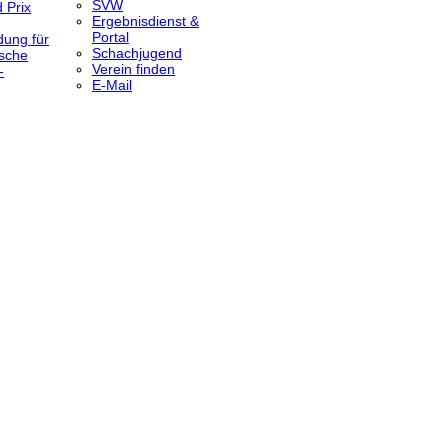
SVW
 Prix
Ergebnisdienst &
Portal
dung für
Schachjugend
sche
Verein finden
-
E-Mail