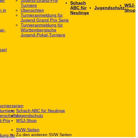
der
Jugend-Grand-Prix
Schach
Turniere
WSJ-
ABC für
Jugendschutz
h in
Übersichten
Shop
Neulinge
Turnieranmeldung für
Jugend Grand Prix Serie
Turnieranmeldung für
ar-
Württembergische
Jugend-Pokal-Turniere
gart
urnierserien
turniere
Schach ABC für Neulinge
erschaften
Jugendschutz
-Prix
WSJ-Shop
SVW-Seiten
Zu den anderen SVW Seiten
dung für