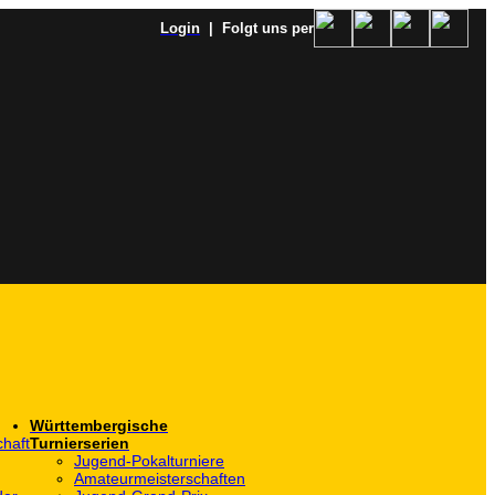
Login
| Folgt uns per
Württembergische
haft
Turnierserien
Jugend-Pokalturniere
Amateurmeisterschaften