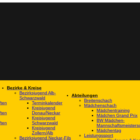
Bezirke & Kreise
Bezirksjugend Alb-
Abteilungen
Schwarzwald
Breitenschach
ften
Terminkalender
Mädchenschach
Kreisjugend
Mädchentraining
ften
Donau/Neckar
Mädchen Grand Prix
Kreisjugend
BW Mädchen-
ften
Schwarzwald
Mannschaftsmeistersc
Kreisjugend
Mädchentag
Zollern/Alb
Leistungssport
Bezirksjugend Neckar-Fils