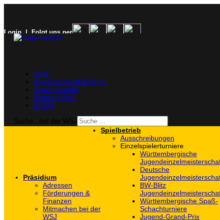
Login
| Folgt uns per
SVW
Ergebnisdienst & Portal
Schachjugend
Verein finden
E-Mail
Suche...bei der WSJ
Spielbetrieb
Ausschreibungen
Einzelspielerturniere
Württembergische
Jugendeinzelmeisterscha
Deutsche
Präsidium
Jugendeinzelmeisterscha
Adressen
BW-Blitz
Förderungen &
Jugendeinzelmeisterscha
Finanzen
Württembergische Spaß-
Mitmachen bei der
Schachturniere
WSJ
Jugend-Grand-Prix