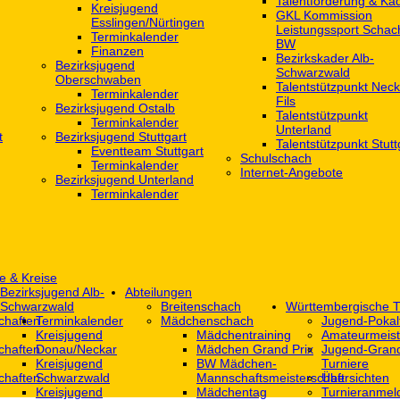
Talentförderung & Ka
Kreisjugend
GKL Kommission
‎Esslingen/Nürtingen
Leistungssport Schac
Terminkalender
BW
Finanzen
Bezirkskader Alb-
Bezirksjugend
Schwarzwald
Oberschwaben
Talentstützpunkt Neck
Terminkalender
Fils
Bezirksjugend Ostalb
Talentstützpunkt
Terminkalender
Unterland
t
Bezirksjugend Stuttgart
Talentstützpunkt Stutt
‎Eventteam Stuttgart
Schulschach
Terminkalender
Internet-Angebote
Bezirksjugend Unterland
Terminkalender
e & Kreise
Bezirksjugend Alb-
Abteilungen
Schwarzwald
Breitenschach
Württembergische T
chaften
Terminkalender
Mädchenschach
Jugend-Pokal
Kreisjugend
Mädchentraining
Amateurmeist
chaften
Donau/Neckar
Mädchen Grand Prix
Jugend-Grand
Kreisjugend
BW Mädchen-
Turniere
chaften
Schwarzwald
Mannschaftsmeisterschaft
Übersichten
Kreisjugend
Mädchentag
Turnieranmel