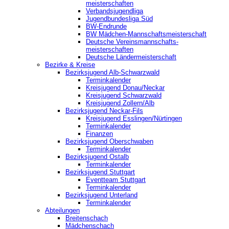
meisterschaften
Verbandsjugendliga
Jugendbundesliga Süd
BW-Endrunde
BW Mädchen-Mannschaftsmeisterschaft
Deutsche Vereinsmannschafts-
meisterschaften
Deutsche Ländermeisterschaft
Bezirke & Kreise
Bezirksjugend Alb-Schwarzwald
Terminkalender
Kreisjugend Donau/Neckar
Kreisjugend Schwarzwald
Kreisjugend Zollern/Alb
Bezirksjugend Neckar-Fils
Kreisjugend ‎Esslingen/Nürtingen
Terminkalender
Finanzen
Bezirksjugend Oberschwaben
Terminkalender
Bezirksjugend Ostalb
Terminkalender
Bezirksjugend Stuttgart
‎Eventteam Stuttgart
Terminkalender
Bezirksjugend Unterland
Terminkalender
Abteilungen
Breitenschach
Mädchenschach