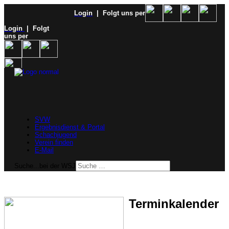
Login
| Folgt uns per
Login
| Folgt
uns per
SVW
Ergebnisdienst & Portal
Schachjugend
Verein finden
E-Mail
Suche...bei der WSJ
Terminkalender