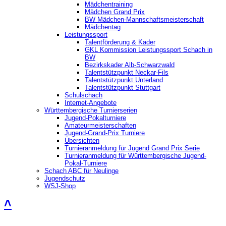
Mädchentraining
Mädchen Grand Prix
BW Mädchen-Mannschaftsmeisterschaft
Mädchentag
Leistungssport
Talentförderung & Kader
GKL Kommission Leistungssport Schach in
BW
Bezirkskader Alb-Schwarzwald
Talentstützpunkt Neckar-Fils
Talentstützpunkt Unterland
Talentstützpunkt Stuttgart
Schulschach
Internet-Angebote
Württembergische Turnierserien
Jugend-Pokalturniere
Amateurmeisterschaften
Jugend-Grand-Prix Turniere
Übersichten
Turnieranmeldung für Jugend Grand Prix Serie
Turnieranmeldung für Württembergische Jugend-
Pokal-Turniere
Schach ABC für Neulinge
Jugendschutz
WSJ-Shop
˄