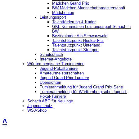
Mädchen Grand Prix
BW Mädchen-Mannschaftsmeisterschaft
Mädchentag
Leistungssport
Talentförderung & Kader
GKL Kommission Leistungssport Schach in
BW
Bezirkskader Alb-Schwarzwald
Talentstützpunkt Neckar-Fils
Talentstützpunkt Unterland
Talentstützpunkt Stuttgart
Schulschach
Internet-Angebote
Württembergische Turnierserien
Jugend-Pokalturniere
Amateurmeisterschaften
Jugend-Grand-Prix Turniere
Übersichten
Turnieranmeldung für Jugend Grand Prix Serie
Turnieranmeldung für Württembergische Jugend-
Pokal-Turniere
Schach ABC für Neulinge
Jugendschutz
WSJ-Shop
˄