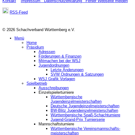
Kontakt
Impressum
Datenschutzerklärung
Fehler Webseite melden
RSS-Feed
© 2026 Schachverband Württemberg e.V.
Menü
Home
Präsidium
Adressen
Förderungen & Finanzen
Mitmachen bei der WSJ
Jugendordnungen
Letzte Änderungen
SVW Ordnungen & Satzungen
WSJ Grafik Vorlagen
Spielbetrieb
Ausschreibungen
Einzelspielerturniere
Württembergische
Jugendeinzelmeisterschaften
Deutsche Jugendeinzelmeisterschaften
BW-Blitz Jugendeinzelmeisterschaften
Württembergische Spaß-Schachturniere
Jugend-Grand-Prix Turnierserie
Mannschaftsturniere
Württembergische Vereinsmannschafts-
meisterschaften