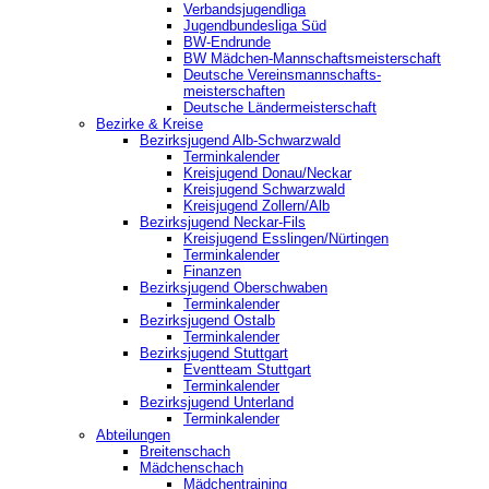
Verbandsjugendliga
Jugendbundesliga Süd
BW-Endrunde
BW Mädchen-Mannschaftsmeisterschaft
Deutsche Vereinsmannschafts-
meisterschaften
Deutsche Ländermeisterschaft
Bezirke & Kreise
Bezirksjugend Alb-Schwarzwald
Terminkalender
Kreisjugend Donau/Neckar
Kreisjugend Schwarzwald
Kreisjugend Zollern/Alb
Bezirksjugend Neckar-Fils
Kreisjugend ‎Esslingen/Nürtingen
Terminkalender
Finanzen
Bezirksjugend Oberschwaben
Terminkalender
Bezirksjugend Ostalb
Terminkalender
Bezirksjugend Stuttgart
‎Eventteam Stuttgart
Terminkalender
Bezirksjugend Unterland
Terminkalender
Abteilungen
Breitenschach
Mädchenschach
Mädchentraining