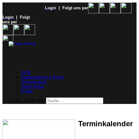
Login
| Folgt uns per
Login
| Folgt
uns per
SVW
Ergebnisdienst & Portal
Schachjugend
Verein finden
E-Mail
Suche...bei der WSJ
Terminkalender