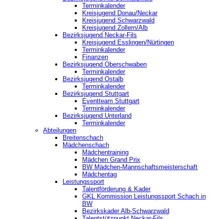
Terminkalender
Kreisjugend Donau/Neckar
Kreisjugend Schwarzwald
Kreisjugend Zollern/Alb
Bezirksjugend Neckar-Fils
Kreisjugend ‎Esslingen/Nürtingen
Terminkalender
Finanzen
Bezirksjugend Oberschwaben
Terminkalender
Bezirksjugend Ostalb
Terminkalender
Bezirksjugend Stuttgart
‎Eventteam Stuttgart
Terminkalender
Bezirksjugend Unterland
Terminkalender
Abteilungen
Breitenschach
Mädchenschach
Mädchentraining
Mädchen Grand Prix
BW Mädchen-Mannschaftsmeisterschaft
Mädchentag
Leistungssport
Talentförderung & Kader
GKL Kommission Leistungssport Schach in
BW
Bezirkskader Alb-Schwarzwald
Talentstützpunkt Neckar-Fils