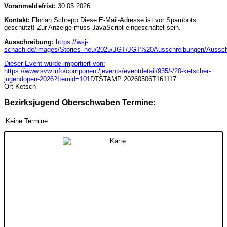
Voranmeldefrist:
30.05.2026
Kontakt:
Florian Schrepp
Diese E-Mail-Adresse ist vor Spambots
geschützt! Zur Anzeige muss JavaScript eingeschaltet sein.
Ausschreibung:
https://wsj-
schach.de/images/Stories_neu/2025/JGT/JGT%20Ausschreibungen/Aussch
Dieser Event wurde importiert von:
https://www.svw.info/component/jevents/eventdetail/935/-/20-ketscher-
jugendopen-2026?Itemid=101
DTSTAMP:20260506T161117
Ort
Ketsch
Bezirksjugend Oberschwaben Termine:
Keine Termine