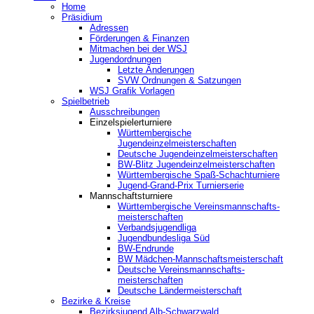
Home
Präsidium
Adressen
Förderungen & Finanzen
Mitmachen bei der WSJ
Jugendordnungen
Letzte Änderungen
SVW Ordnungen & Satzungen
WSJ Grafik Vorlagen
Spielbetrieb
Ausschreibungen
Einzelspielerturniere
Württembergische
Jugendeinzelmeisterschaften
Deutsche Jugendeinzelmeisterschaften
BW-Blitz Jugendeinzelmeisterschaften
Württembergische Spaß-Schachturniere
Jugend-Grand-Prix Turnierserie
Mannschaftsturniere
Württembergische Vereinsmannschafts-
meisterschaften
Verbandsjugendliga
Jugendbundesliga Süd
BW-Endrunde
BW Mädchen-Mannschaftsmeisterschaft
Deutsche Vereinsmannschafts-
meisterschaften
Deutsche Ländermeisterschaft
Bezirke & Kreise
Bezirksjugend Alb-Schwarzwald