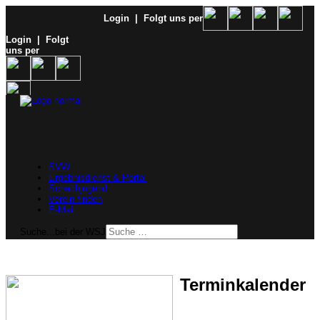
Login
| Folgt uns per
Login
| Folgt
uns per
SVW
Ergebnisdienst & Portal
Schachjugend
Verein finden
E-Mail
Suche...bei der WSJ
Terminkalender