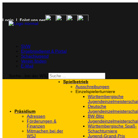
Login
| Folgt uns per
SVW
Ergebnisdienst & Portal
Schachjugend
Verein finden
E-Mail
Suche...bei der WSJ
Spielbetrieb
Ausschreibungen
Einzelspielerturniere
Württembergische
Jugendeinzelmeisterscha
Deutsche
Präsidium
Jugendeinzelmeisterscha
Adressen
BW-Blitz
Förderungen &
Jugendeinzelmeisterscha
Finanzen
Württembergische Spaß-
Mitmachen bei der
Schachturniere
WSJ
Jugend-Grand-Prix