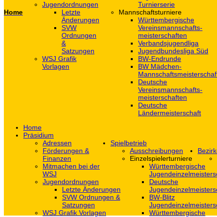
Jugendordnungen
Turnierserie
Home
Letzte
Mannschaftsturniere
Änderungen
Württembergische
SVW
Vereinsmannschafts-
Ordnungen
meisterschaften
&
Verbandsjugendliga
Satzungen
Jugendbundesliga Süd
WSJ Grafik
BW-Endrunde
Vorlagen
BW Mädchen-
Mannschaftsmeisterschaf
Deutsche
Vereinsmannschafts-
meisterschaften
Deutsche
Ländermeisterschaft
Home
Präsidium
Adressen
Spielbetrieb
Förderungen &
Ausschreibungen
Bezirk
Finanzen
Einzelspielerturniere
Mitmachen bei der
Württembergische
WSJ
Jugendeinzelmeisters
Jugendordnungen
Deutsche
Letzte Änderungen
Jugendeinzelmeisters
SVW Ordnungen &
BW-Blitz
Satzungen
Jugendeinzelmeisters
WSJ Grafik Vorlagen
Württembergische