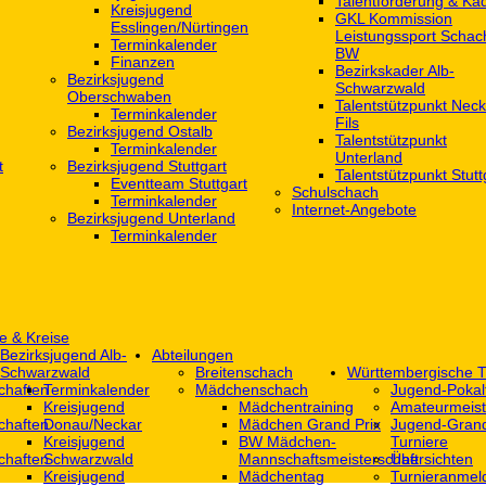
Talentförderung & Ka
Kreisjugend
GKL Kommission
‎Esslingen/Nürtingen
Leistungssport Schac
Terminkalender
BW
Finanzen
Bezirkskader Alb-
Bezirksjugend
Schwarzwald
Oberschwaben
Talentstützpunkt Neck
Terminkalender
Fils
Bezirksjugend Ostalb
Talentstützpunkt
Terminkalender
Unterland
t
Bezirksjugend Stuttgart
Talentstützpunkt Stutt
‎Eventteam Stuttgart
Schulschach
Terminkalender
Internet-Angebote
Bezirksjugend Unterland
Terminkalender
e & Kreise
Bezirksjugend Alb-
Abteilungen
Schwarzwald
Breitenschach
Württembergische T
chaften
Terminkalender
Mädchenschach
Jugend-Pokal
Kreisjugend
Mädchentraining
Amateurmeist
chaften
Donau/Neckar
Mädchen Grand Prix
Jugend-Grand
Kreisjugend
BW Mädchen-
Turniere
chaften
Schwarzwald
Mannschaftsmeisterschaft
Übersichten
Kreisjugend
Mädchentag
Turnieranmel