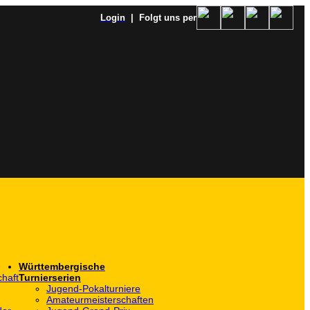
Login
| Folgt uns per
Württembergische
haft
Turnierserien
Jugend-Pokalturniere
Amateurmeisterschaften