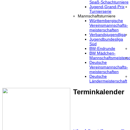
Spaß-Schachturniere
Jugend-Grand-Prix
Turnierserie
Mannschaftsturniere
Württembergische
Vereinsmannschafts-
meisterschaften
Verbandsjugendliga
Jugendbundesliga
Süd
BW-Endrunde
BW Mädchen-
Mannschaftsmeistersc
Deutsche
Vereinsmannschafts-
meisterschaften
Deutsche
Ländermeisterschaft
Terminkalender