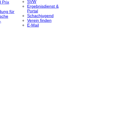
SVW
 Prix
Ergebnisdienst &
Portal
dung für
Schachjugend
sche
Verein finden
-
E-Mail