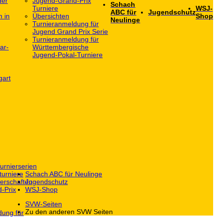
der
Jugend-Grand-Prix
Schach
Turniere
WSJ-
ABC für
Jugendschutz
h in
Übersichten
Shop
Neulinge
Turnieranmeldung für
Jugend Grand Prix Serie
Turnieranmeldung für
ar-
Württembergische
Jugend-Pokal-Turniere
gart
urnierserien
turniere
Schach ABC für Neulinge
erschaften
Jugendschutz
-Prix
WSJ-Shop
SVW-Seiten
Zu den anderen SVW Seiten
dung für