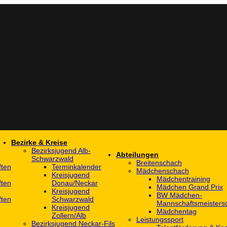
Bezirke & Kreise
Bezirksjugend Alb-
Abteilungen
Schwarzwald
Breitenschach
ften
Terminkalender
Mädchenschach
Kreisjugend
Mädchentraining
ften
Donau/Neckar
Mädchen Grand Prix
Kreisjugend
BW Mädchen-
ften
Schwarzwald
Mannschaftsmeistersc
Kreisjugend
Mädchentag
Zollern/Alb
Leistungssport
Bezirksjugend Neckar-Fils