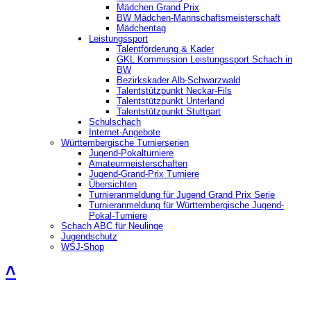
Mädchen Grand Prix
BW Mädchen-Mannschaftsmeisterschaft
Mädchentag
Leistungssport
Talentförderung & Kader
GKL Kommission Leistungssport Schach in
BW
Bezirkskader Alb-Schwarzwald
Talentstützpunkt Neckar-Fils
Talentstützpunkt Unterland
Talentstützpunkt Stuttgart
Schulschach
Internet-Angebote
Württembergische Turnierserien
Jugend-Pokalturniere
Amateurmeisterschaften
Jugend-Grand-Prix Turniere
Übersichten
Turnieranmeldung für Jugend Grand Prix Serie
Turnieranmeldung für Württembergische Jugend-
Pokal-Turniere
Schach ABC für Neulinge
Jugendschutz
WSJ-Shop
˄