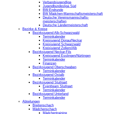
Verbandsjugendliga
Jugendbundesliga Süd
BW-Endrunde
BW Mädchen-Mannschaftsmeisterschaft
Deutsche Vereinsmannschafts-
meisterschaften
Deutsche Ländermeisterschaft
Bezirke & Kreise
Bezirksjugend Alb-Schwarzwald
Terminkalender
Kreisjugend Donau/Neckar
Kreisjugend Schwarzwald
Kreisjugend Zollern/Alb
Bezirksjugend Neckar-Fils
Kreisjugend ‎Esslingen/Nürtingen
Terminkalender
Finanzen
Bezirksjugend Oberschwaben
Terminkalender
Bezirksjugend Ostalb
Terminkalender
Bezirksjugend Stuttgart
‎Eventteam Stuttgart
Terminkalender
Bezirksjugend Unterland
Terminkalender
Abteilungen
Breitenschach
Mädchenschach
Mädchentraining