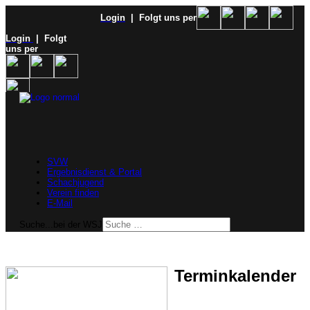
Login
| Folgt uns per
Login
| Folgt
uns per
SVW
Ergebnisdienst & Portal
Schachjugend
Verein finden
E-Mail
Suche...bei der WSJ
Terminkalender