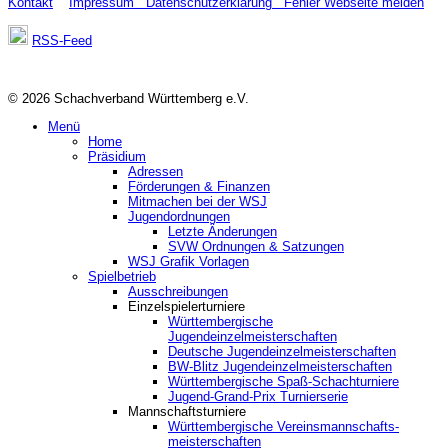
Kontakt
Impressum
Datenschutzerklärung
Fehler Webseite melden
RSS-Feed
© 2026 Schachverband Württemberg e.V.
Menü
Home
Präsidium
Adressen
Förderungen & Finanzen
Mitmachen bei der WSJ
Jugendordnungen
Letzte Änderungen
SVW Ordnungen & Satzungen
WSJ Grafik Vorlagen
Spielbetrieb
Ausschreibungen
Einzelspielerturniere
Württembergische
Jugendeinzelmeisterschaften
Deutsche Jugendeinzelmeisterschaften
BW-Blitz Jugendeinzelmeisterschaften
Württembergische Spaß-Schachturniere
Jugend-Grand-Prix Turnierserie
Mannschaftsturniere
Württembergische Vereinsmannschafts-
meisterschaften