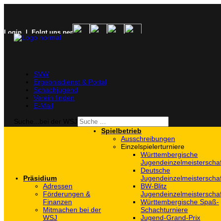
Login
| Folgt uns per
SVW
Ergebnisdienst & Portal
Schachjugend
Verein finden
E-Mail
Suche...bei der WSJ
Spielbetrieb
Ausschreibungen
Einzelspielerturniere
Württembergische
Jugendeinzelmeisterscha
Deutsche
Präsidium
Jugendeinzelmeisterscha
Adressen
BW-Blitz
Förderungen &
Jugendeinzelmeisterscha
Finanzen
Württembergische Spaß-
Mitmachen bei der
Schachturniere
WSJ
Jugend-Grand-Prix