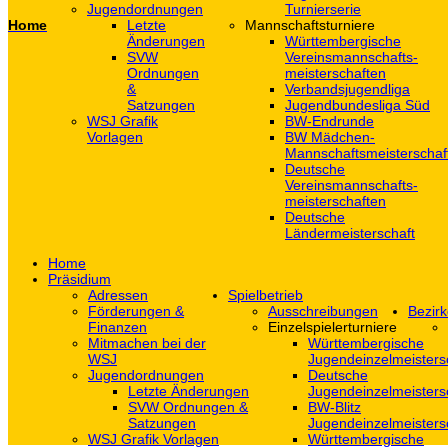
Jugendordnungen
Turnierserie
Home
Letzte
Mannschaftsturniere
Änderungen
Württembergische
SVW
Vereinsmannschafts-
Ordnungen
meisterschaften
&
Verbandsjugendliga
Satzungen
Jugendbundesliga Süd
WSJ Grafik
BW-Endrunde
Vorlagen
BW Mädchen-
Mannschaftsmeisterschaf
Deutsche
Vereinsmannschafts-
meisterschaften
Deutsche
Ländermeisterschaft
Home
Präsidium
Adressen
Spielbetrieb
Förderungen &
Ausschreibungen
Bezirk
Finanzen
Einzelspielerturniere
Mitmachen bei der
Württembergische
WSJ
Jugendeinzelmeisters
Jugendordnungen
Deutsche
Letzte Änderungen
Jugendeinzelmeisters
SVW Ordnungen &
BW-Blitz
Satzungen
Jugendeinzelmeisters
WSJ Grafik Vorlagen
Württembergische