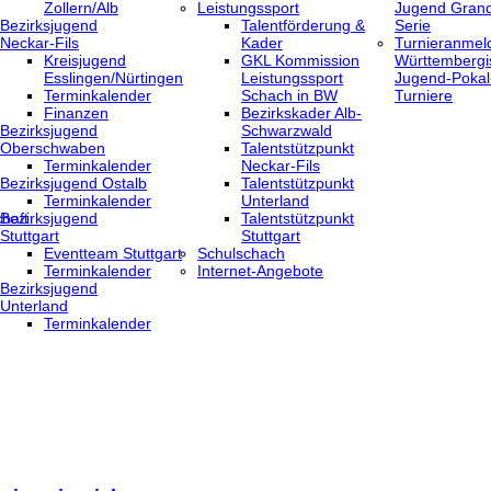
Zollern/Alb
Leistungssport
Jugend Grand
Bezirksjugend
Talentförderung &
Serie
Neckar-Fils
Kader
Turnieranmel
Kreisjugend
GKL Kommission
Württembergi
‎Esslingen/Nürtingen
Leistungssport
Jugend-Pokal
Terminkalender
Schach in BW
Turniere
Finanzen
Bezirkskader Alb-
Bezirksjugend
Schwarzwald
Oberschwaben
Talentstützpunkt
Terminkalender
Neckar-Fils
Bezirksjugend Ostalb
Talentstützpunkt
Terminkalender
Unterland
haft
Bezirksjugend
Talentstützpunkt
Stuttgart
Stuttgart
‎Eventteam Stuttgart
Schulschach
Terminkalender
Internet-Angebote
Bezirksjugend
Unterland
Terminkalender