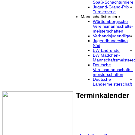
Spaß-Schachturniere
Jugend-Grand-Prix
Turnierserie
Mannschaftsturniere
Württembergische
Vereinsmannschafts-
meisterschaften
Verbandsjugendliga
Jugendbundesliga
Süd
BW-Endrunde
BW Mädchen-
Mannschaftsmeistersc
Deutsche
Vereinsmannschafts-
meisterschaften
Deutsche
Ländermeisterschaft
Terminkalender