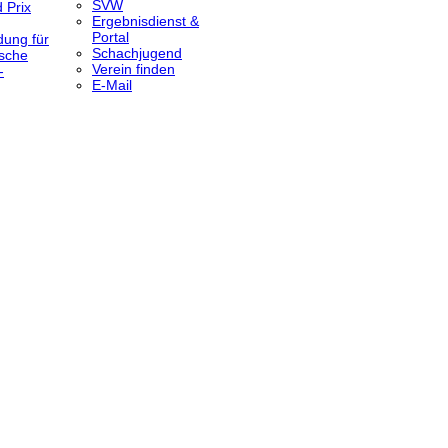
SVW
 Prix
Ergebnisdienst &
Portal
dung für
Schachjugend
sche
Verein finden
-
E-Mail