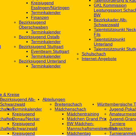
Talentförderung & Ka
Kreisjugend
GKL Kommission
‎Esslingen/Nürtingen
Leistungssport Schac
Terminkalender
BW
Finanzen
Bezirkskader Alb-
Bezirksjugend
Schwarzwald
Oberschwaben
Talentstützpunkt Neck
Terminkalender
Fils
Bezirksjugend Ostalb
Talentstützpunkt
Terminkalender
Unterland
t
Bezirksjugend Stuttgart
Talentstützpunkt Stutt
‎Eventteam Stuttgart
Schulschach
Terminkalender
Internet-Angebote
Bezirksjugend Unterland
Terminkalender
e & Kreise
Bezirksjugend Alb-
Abteilungen
Schwarzwald
Breitenschach
Württembergische T
chaften
Terminkalender
Mädchenschach
Jugend-Pokal
Kreisjugend
Mädchentraining
Amateurmeist
chaften
Donau/Neckar
Mädchen Grand Prix
Jugend-Grand
Kreisjugend
BW Mädchen-
Turniere
chaften
Schwarzwald
Mannschaftsmeisterschaft
Übersichten
Kreisjugend
Mädchentag
Turnieranmel