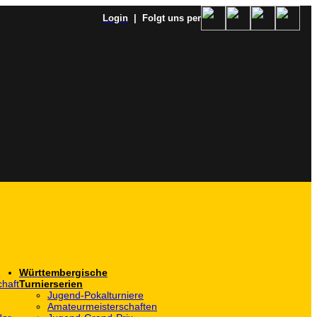
Login
| Folgt uns per
Württembergische
haft
Turnierserien
Jugend-Pokalturniere
Amateurmeisterschaften