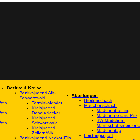
Bezirke & Kreise
Bezirksjugend Alb-
Abteilungen
Schwarzwald
Breitenschach
ften
Terminkalender
Mädchenschach
Kreisjugend
Mädchentraining
ften
Donau/Neckar
Mädchen Grand Prix
Kreisjugend
BW Mädchen-
ften
Schwarzwald
Mannschaftsmeistersc
Kreisjugend
Mädchentag
Zollern/Alb
Leistungssport
Bezirksjugend Neckar-Fils