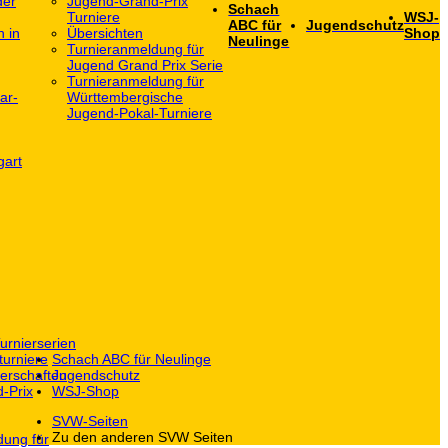
der
Jugend-Grand-Prix
Schach
Turniere
WSJ-
ABC für
Jugendschutz
h in
Übersichten
Shop
Neulinge
Turnieranmeldung für
Jugend Grand Prix Serie
Turnieranmeldung für
ar-
Württembergische
Jugend-Pokal-Turniere
gart
urnierserien
turniere
Schach ABC für Neulinge
erschaften
Jugendschutz
-Prix
WSJ-Shop
SVW-Seiten
Zu den anderen SVW Seiten
dung für