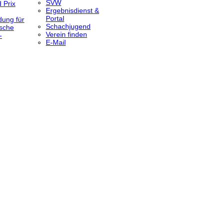
SVW
 Prix
Ergebnisdienst &
Portal
dung für
Schachjugend
sche
Verein finden
-
E-Mail