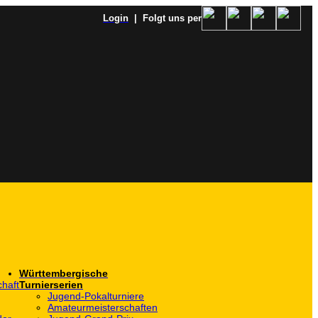
Login
| Folgt uns per
Württembergische
haft
Turnierserien
Jugend-Pokalturniere
Amateurmeisterschaften