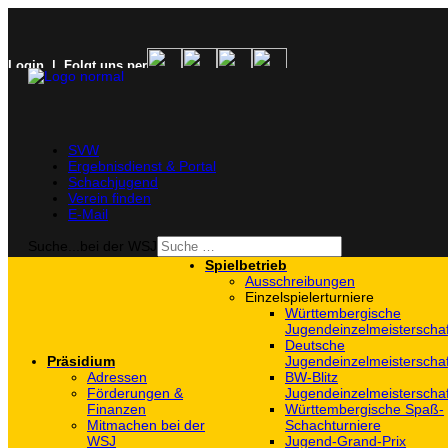
Login
| Folgt uns per
SVW
Ergebnisdienst & Portal
Schachjugend
Verein finden
E-Mail
Suche...bei der WSJ
Spielbetrieb
Ausschreibungen
Einzelspielerturniere
Württembergische
Jugendeinzelmeisterscha
Deutsche
Präsidium
Jugendeinzelmeisterscha
Adressen
BW-Blitz
Förderungen &
Jugendeinzelmeisterscha
Finanzen
Württembergische Spaß-
Mitmachen bei der
Schachturniere
WSJ
Jugend-Grand-Prix