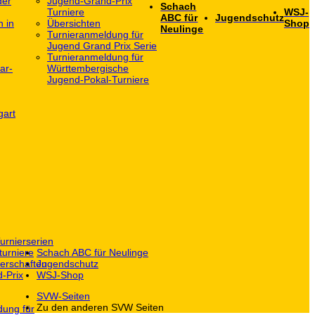
der
Jugend-Grand-Prix
Schach
Turniere
WSJ-
ABC für
Jugendschutz
h in
Übersichten
Shop
Neulinge
Turnieranmeldung für
Jugend Grand Prix Serie
Turnieranmeldung für
ar-
Württembergische
Jugend-Pokal-Turniere
gart
urnierserien
turniere
Schach ABC für Neulinge
erschaften
Jugendschutz
-Prix
WSJ-Shop
SVW-Seiten
Zu den anderen SVW Seiten
dung für