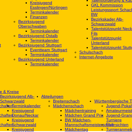
Talentförderung & Ka
Kreisjugend
GKL Kommission
‎Esslingen/Nürtingen
Leistungssport Schac
Terminkalender
BW
Finanzen
Bezirkskader Alb-
Bezirksjugend
Schwarzwald
Oberschwaben
Talentstützpunkt Neck
Terminkalender
Fils
Bezirksjugend Ostalb
Talentstützpunkt
Terminkalender
Unterland
t
Bezirksjugend Stuttgart
Talentstützpunkt Stutt
‎Eventteam Stuttgart
Schulschach
Terminkalender
Internet-Angebote
Bezirksjugend Unterland
Terminkalender
e & Kreise
Bezirksjugend Alb-
Abteilungen
Schwarzwald
Breitenschach
Württembergische T
chaften
Terminkalender
Mädchenschach
Jugend-Pokal
Kreisjugend
Mädchentraining
Amateurmeist
chaften
Donau/Neckar
Mädchen Grand Prix
Jugend-Grand
Kreisjugend
BW Mädchen-
Turniere
chaften
Schwarzwald
Mannschaftsmeisterschaft
Übersichten
Kreisjugend
Mädchentag
Turnieranmel