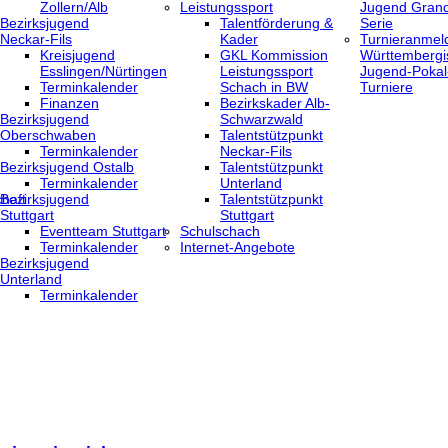
Zollern/Alb
Leistungssport
Jugend Grand
Bezirksjugend
Talentförderung &
Serie
Neckar-Fils
Kader
Turnieranmel
Kreisjugend
GKL Kommission
Württembergi
‎Esslingen/Nürtingen
Leistungssport
Jugend-Pokal
Terminkalender
Schach in BW
Turniere
Finanzen
Bezirkskader Alb-
Bezirksjugend
Schwarzwald
Oberschwaben
Talentstützpunkt
Terminkalender
Neckar-Fils
Bezirksjugend Ostalb
Talentstützpunkt
Terminkalender
Unterland
haft
Bezirksjugend
Talentstützpunkt
Stuttgart
Stuttgart
‎Eventteam Stuttgart
Schulschach
Terminkalender
Internet-Angebote
Bezirksjugend
Unterland
Terminkalender