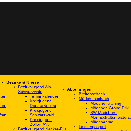
Bezirke & Kreise
Bezirksjugend Alb-
Abteilungen
Schwarzwald
Breitenschach
ften
Terminkalender
Mädchenschach
Kreisjugend
Mädchentraining
ften
Donau/Neckar
Mädchen Grand Prix
Kreisjugend
BW Mädchen-
ften
Schwarzwald
Mannschaftsmeistersc
Kreisjugend
Mädchentag
Zollern/Alb
Leistungssport
Bezirksjugend Neckar-Fils