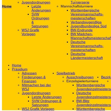
Jugendordnungen
Turnierserie
Home
Letzte
Mannschaftsturniere
Änderungen
Württembergische
SVW
Vereinsmannschafts-
Ordnungen
meisterschaften
&
Verbandsjugendliga
Satzungen
Jugendbundesliga Süd
WSJ Grafik
BW-Endrunde
Vorlagen
BW Mädchen-
Mannschaftsmeisterschaf
Deutsche
Vereinsmannschafts-
meisterschaften
Deutsche
Ländermeisterschaft
Home
Präsidium
Adressen
Spielbetrieb
Förderungen &
Ausschreibungen
Bezirk
Finanzen
Einzelspielerturniere
Mitmachen bei der
Württembergische
WSJ
Jugendeinzelmeisters
Jugendordnungen
Deutsche
Letzte Änderungen
Jugendeinzelmeisters
SVW Ordnungen &
BW-Blitz
Satzungen
Jugendeinzelmeisters
WSJ Grafik Vorlagen
Württembergische