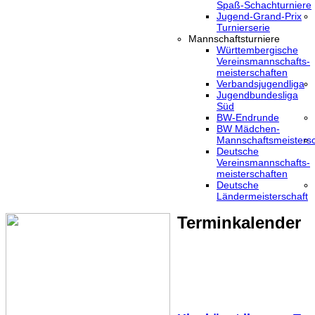
Spaß-Schachturniere
Jugend-Grand-Prix
Turnierserie
Mannschaftsturniere
Württembergische
Vereinsmannschafts-
meisterschaften
Verbandsjugendliga
Jugendbundesliga
Süd
BW-Endrunde
BW Mädchen-
Mannschaftsmeistersc
Deutsche
Vereinsmannschafts-
meisterschaften
Deutsche
Ländermeisterschaft
Terminkalender