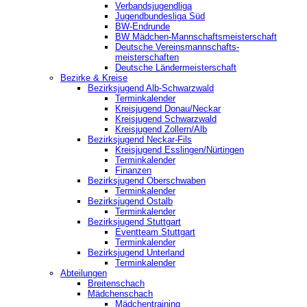
Verbandsjugendliga
Jugendbundesliga Süd
BW-Endrunde
BW Mädchen-Mannschaftsmeisterschaft
Deutsche Vereinsmannschafts-
meisterschaften
Deutsche Ländermeisterschaft
Bezirke & Kreise
Bezirksjugend Alb-Schwarzwald
Terminkalender
Kreisjugend Donau/Neckar
Kreisjugend Schwarzwald
Kreisjugend Zollern/Alb
Bezirksjugend Neckar-Fils
Kreisjugend ‎Esslingen/Nürtingen
Terminkalender
Finanzen
Bezirksjugend Oberschwaben
Terminkalender
Bezirksjugend Ostalb
Terminkalender
Bezirksjugend Stuttgart
‎Eventteam Stuttgart
Terminkalender
Bezirksjugend Unterland
Terminkalender
Abteilungen
Breitenschach
Mädchenschach
Mädchentraining