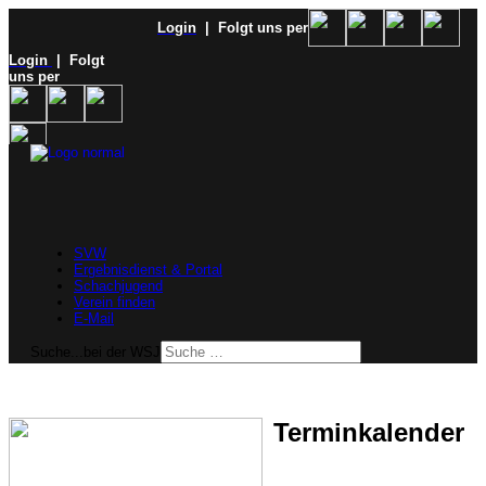
Login
| Folgt uns per
Login
| Folgt
uns per
SVW
Ergebnisdienst & Portal
Schachjugend
Verein finden
E-Mail
Suche...bei der WSJ
Terminkalender