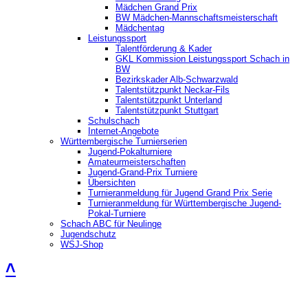
Mädchen Grand Prix
BW Mädchen-Mannschaftsmeisterschaft
Mädchentag
Leistungssport
Talentförderung & Kader
GKL Kommission Leistungssport Schach in
BW
Bezirkskader Alb-Schwarzwald
Talentstützpunkt Neckar-Fils
Talentstützpunkt Unterland
Talentstützpunkt Stuttgart
Schulschach
Internet-Angebote
Württembergische Turnierserien
Jugend-Pokalturniere
Amateurmeisterschaften
Jugend-Grand-Prix Turniere
Übersichten
Turnieranmeldung für Jugend Grand Prix Serie
Turnieranmeldung für Württembergische Jugend-
Pokal-Turniere
Schach ABC für Neulinge
Jugendschutz
WSJ-Shop
˄