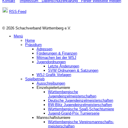
Kontakt
Impressum
Datenschutzerklärung
Fehler Webseite melden
RSS-Feed
© 2026 Schachverband Württemberg e.V.
Menü
Home
Präsidium
Adressen
Förderungen & Finanzen
Mitmachen bei der WSJ
Jugendordnungen
Letzte Änderungen
SVW Ordnungen & Satzungen
WSJ Grafik Vorlagen
Spielbetrieb
Ausschreibungen
Einzelspielerturniere
Württembergische
Jugendeinzelmeisterschaften
Deutsche Jugendeinzelmeisterschaften
BW-Blitz Jugendeinzelmeisterschaften
Württembergische Spaß-Schachturniere
Jugend-Grand-Prix Turnierserie
Mannschaftsturniere
Württembergische Vereinsmannschafts-
meisterschaften