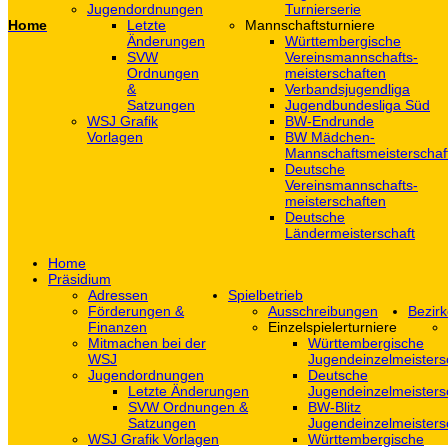
Jugendordnungen
Turnierserie
Home
Letzte
Mannschaftsturniere
Änderungen
Württembergische
SVW
Vereinsmannschafts-
Ordnungen
meisterschaften
&
Verbandsjugendliga
Satzungen
Jugendbundesliga Süd
WSJ Grafik
BW-Endrunde
Vorlagen
BW Mädchen-
Mannschaftsmeisterschaf
Deutsche
Vereinsmannschafts-
meisterschaften
Deutsche
Ländermeisterschaft
Home
Präsidium
Adressen
Spielbetrieb
Förderungen &
Ausschreibungen
Bezirk
Finanzen
Einzelspielerturniere
Mitmachen bei der
Württembergische
WSJ
Jugendeinzelmeisters
Jugendordnungen
Deutsche
Letzte Änderungen
Jugendeinzelmeisters
SVW Ordnungen &
BW-Blitz
Satzungen
Jugendeinzelmeisters
WSJ Grafik Vorlagen
Württembergische