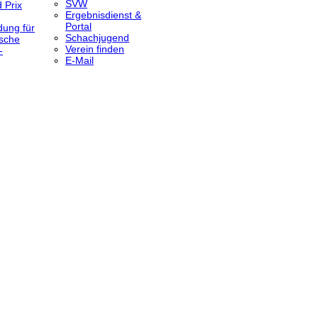
SVW
 Prix
Ergebnisdienst &
Portal
dung für
Schachjugend
sche
Verein finden
-
E-Mail