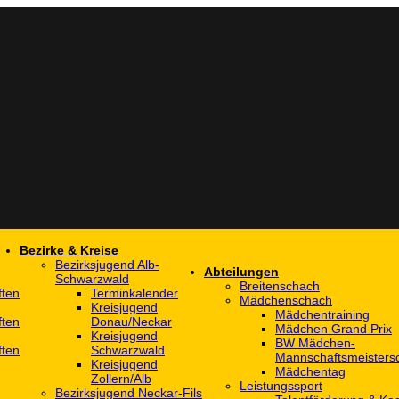
Bezirke & Kreise
Bezirksjugend Alb-
Abteilungen
Schwarzwald
Breitenschach
ften
Terminkalender
Mädchenschach
Kreisjugend
Mädchentraining
ften
Donau/Neckar
Mädchen Grand Prix
Kreisjugend
BW Mädchen-
ften
Schwarzwald
Mannschaftsmeistersc
Kreisjugend
Mädchentag
Zollern/Alb
Leistungssport
Bezirksjugend Neckar-Fils