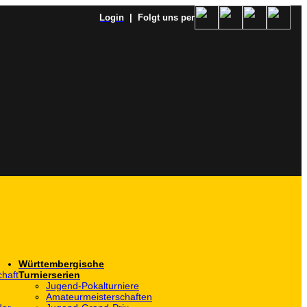
Login
| Folgt uns per
Württembergische
haft
Turnierserien
Jugend-Pokalturniere
Amateurmeisterschaften