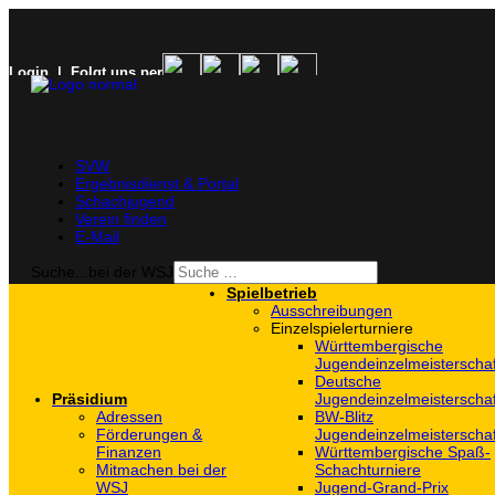
Login
| Folgt uns per
SVW
Ergebnisdienst & Portal
Schachjugend
Verein finden
E-Mail
Suche...bei der WSJ
Spielbetrieb
Ausschreibungen
Einzelspielerturniere
Württembergische
Jugendeinzelmeisterscha
Deutsche
Präsidium
Jugendeinzelmeisterscha
Adressen
BW-Blitz
Förderungen &
Jugendeinzelmeisterscha
Finanzen
Württembergische Spaß-
Mitmachen bei der
Schachturniere
WSJ
Jugend-Grand-Prix