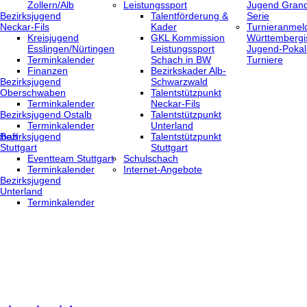
Zollern/Alb
Leistungssport
Jugend Grand
Bezirksjugend
Talentförderung &
Serie
Neckar-Fils
Kader
Turnieranmel
Kreisjugend
GKL Kommission
Württembergi
‎Esslingen/Nürtingen
Leistungssport
Jugend-Pokal
Terminkalender
Schach in BW
Turniere
Finanzen
Bezirkskader Alb-
Bezirksjugend
Schwarzwald
Oberschwaben
Talentstützpunkt
Terminkalender
Neckar-Fils
Bezirksjugend Ostalb
Talentstützpunkt
Terminkalender
Unterland
haft
Bezirksjugend
Talentstützpunkt
Stuttgart
Stuttgart
‎Eventteam Stuttgart
Schulschach
Terminkalender
Internet-Angebote
Bezirksjugend
Unterland
Terminkalender