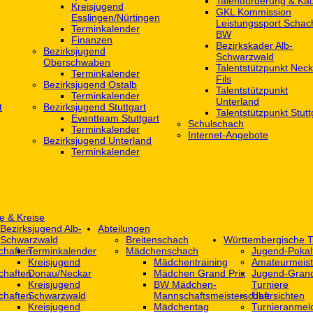
Talentförderung & Ka
Kreisjugend
GKL Kommission
‎Esslingen/Nürtingen
Leistungssport Schac
Terminkalender
BW
Finanzen
Bezirkskader Alb-
Bezirksjugend
Schwarzwald
Oberschwaben
Talentstützpunkt Neck
Terminkalender
Fils
Bezirksjugend Ostalb
Talentstützpunkt
Terminkalender
Unterland
t
Bezirksjugend Stuttgart
Talentstützpunkt Stutt
‎Eventteam Stuttgart
Schulschach
Terminkalender
Internet-Angebote
Bezirksjugend Unterland
Terminkalender
e & Kreise
Bezirksjugend Alb-
Abteilungen
Schwarzwald
Breitenschach
Württembergische T
chaften
Terminkalender
Mädchenschach
Jugend-Pokal
Kreisjugend
Mädchentraining
Amateurmeist
chaften
Donau/Neckar
Mädchen Grand Prix
Jugend-Grand
Kreisjugend
BW Mädchen-
Turniere
chaften
Schwarzwald
Mannschaftsmeisterschaft
Übersichten
Kreisjugend
Mädchentag
Turnieranmel