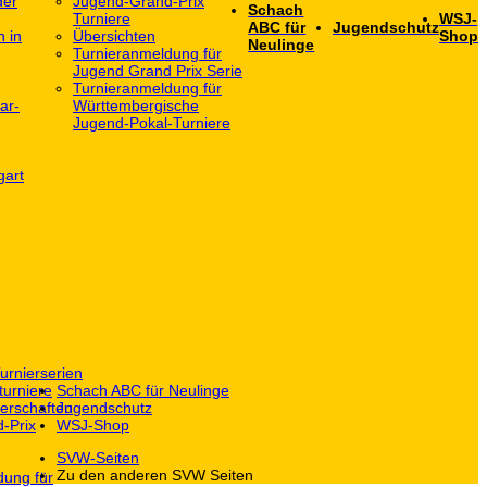
der
Jugend-Grand-Prix
Schach
Turniere
WSJ-
ABC für
Jugendschutz
h in
Übersichten
Shop
Neulinge
Turnieranmeldung für
Jugend Grand Prix Serie
Turnieranmeldung für
ar-
Württembergische
Jugend-Pokal-Turniere
gart
urnierserien
turniere
Schach ABC für Neulinge
erschaften
Jugendschutz
-Prix
WSJ-Shop
SVW-Seiten
Zu den anderen SVW Seiten
dung für