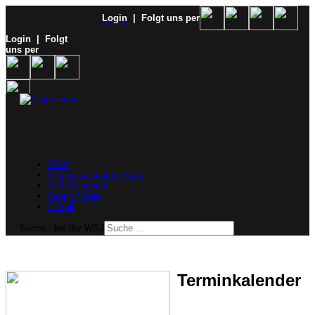
Login
| Folgt uns per
Login
| Folgt
uns per
SVW
Ergebnisdienst & Portal
Schachjugend
Verein finden
E-Mail
Suche...bei der WSJ
Terminkalender