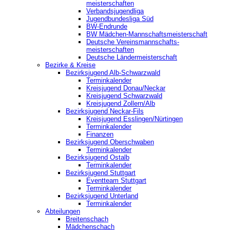
meisterschaften
Verbandsjugendliga
Jugendbundesliga Süd
BW-Endrunde
BW Mädchen-Mannschaftsmeisterschaft
Deutsche Vereinsmannschafts-
meisterschaften
Deutsche Ländermeisterschaft
Bezirke & Kreise
Bezirksjugend Alb-Schwarzwald
Terminkalender
Kreisjugend Donau/Neckar
Kreisjugend Schwarzwald
Kreisjugend Zollern/Alb
Bezirksjugend Neckar-Fils
Kreisjugend ‎Esslingen/Nürtingen
Terminkalender
Finanzen
Bezirksjugend Oberschwaben
Terminkalender
Bezirksjugend Ostalb
Terminkalender
Bezirksjugend Stuttgart
‎Eventteam Stuttgart
Terminkalender
Bezirksjugend Unterland
Terminkalender
Abteilungen
Breitenschach
Mädchenschach