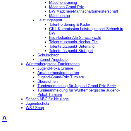
Mädchentraining
Mädchen Grand Prix
BW Mädchen-Mannschaftsmeisterschaft
Mädchentag
Leistungssport
Talentförderung & Kader
GKL Kommission Leistungssport Schach in
BW
Bezirkskader Alb-Schwarzwald
Talentstützpunkt Neckar-Fils
Talentstützpunkt Unterland
Talentstützpunkt Stuttgart
Schulschach
Internet-Angebote
Württembergische Turnierserien
Jugend-Pokalturniere
Amateurmeisterschaften
Jugend-Grand-Prix Turniere
Übersichten
Turnieranmeldung für Jugend Grand Prix Serie
Turnieranmeldung für Württembergische Jugend-
Pokal-Turniere
Schach ABC für Neulinge
Jugendschutz
WSJ-Shop
˄