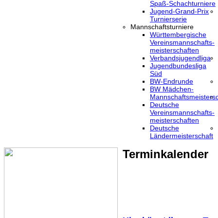
Spaß-Schachturniere
Jugend-Grand-Prix
Turnierserie
Mannschaftsturniere
Württembergische
Vereinsmannschafts-
meisterschaften
Verbandsjugendliga
Jugendbundesliga
Süd
BW-Endrunde
BW Mädchen-
Mannschaftsmeistersc
Deutsche
Vereinsmannschafts-
meisterschaften
Deutsche
Ländermeisterschaft
Terminkalender