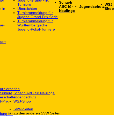
der
Jugend-Grand-Prix
Schach
Turniere
WSJ-
ABC für
Jugendschutz
h in
Übersichten
Shop
Neulinge
Turnieranmeldung für
Jugend Grand Prix Serie
Turnieranmeldung für
ar-
Württembergische
Jugend-Pokal-Turniere
gart
urnierserien
turniere
Schach ABC für Neulinge
erschaften
Jugendschutz
-Prix
WSJ-Shop
SVW-Seiten
Zu den anderen SVW Seiten
dung für