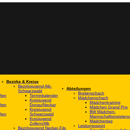
Bezirke & Kreise
Bezirksjugend Alb-
Abteilungen
Schwarzwald
Breitenschach
ften
Terminkalender
Mädchenschach
Kreisjugend
Mädchentraining
ften
Donau/Neckar
Mädchen Grand Prix
Kreisjugend
BW Mädchen-
ften
Schwarzwald
Mannschaftsmeistersc
Kreisjugend
Mädchentag
Zollern/Alb
Leistungssport
Bezirksjugend Neckar-Fils