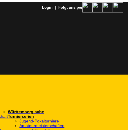
Login
| Folgt uns per
Württembergische
haft
Turnierserien
Jugend-Pokalturniere
Amateurmeisterschaften