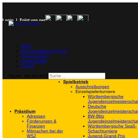
Login
| Folgt uns per
SVW
Ergebnisdienst & Portal
Schachjugend
Verein finden
E-Mail
Suche...bei der WSJ
Spielbetrieb
Ausschreibungen
Einzelspielerturniere
Württembergische
Jugendeinzelmeisterscha
Deutsche
Präsidium
Jugendeinzelmeisterscha
Adressen
BW-Blitz
Förderungen &
Jugendeinzelmeisterscha
Finanzen
Württembergische Spaß-
Mitmachen bei der
Schachturniere
WSJ
Jugend-Grand-Prix