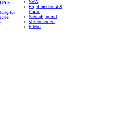
SVW
 Prix
Ergebnisdienst &
Portal
dung für
Schachjugend
sche
Verein finden
-
E-Mail