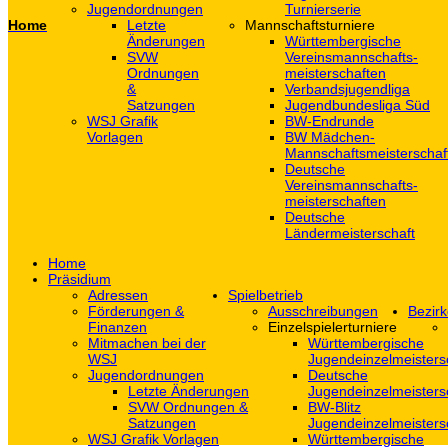
Jugendordnungen
Turnierserie
Home
Letzte
Mannschaftsturniere
Änderungen
Württembergische
SVW
Vereinsmannschafts-
Ordnungen
meisterschaften
&
Verbandsjugendliga
Satzungen
Jugendbundesliga Süd
WSJ Grafik
BW-Endrunde
Vorlagen
BW Mädchen-
Mannschaftsmeisterschaf
Deutsche
Vereinsmannschafts-
meisterschaften
Deutsche
Ländermeisterschaft
Home
Präsidium
Adressen
Spielbetrieb
Förderungen &
Ausschreibungen
Bezirk
Finanzen
Einzelspielerturniere
Mitmachen bei der
Württembergische
WSJ
Jugendeinzelmeisters
Jugendordnungen
Deutsche
Letzte Änderungen
Jugendeinzelmeisters
SVW Ordnungen &
BW-Blitz
Satzungen
Jugendeinzelmeisters
WSJ Grafik Vorlagen
Württembergische