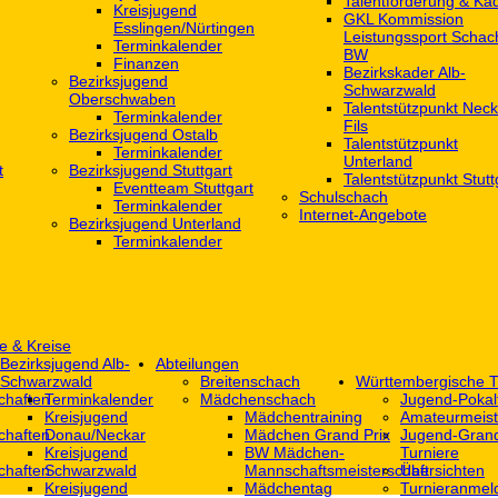
Talentförderung & Ka
Kreisjugend
GKL Kommission
‎Esslingen/Nürtingen
Leistungssport Schac
Terminkalender
BW
Finanzen
Bezirkskader Alb-
Bezirksjugend
Schwarzwald
Oberschwaben
Talentstützpunkt Neck
Terminkalender
Fils
Bezirksjugend Ostalb
Talentstützpunkt
Terminkalender
Unterland
t
Bezirksjugend Stuttgart
Talentstützpunkt Stutt
‎Eventteam Stuttgart
Schulschach
Terminkalender
Internet-Angebote
Bezirksjugend Unterland
Terminkalender
e & Kreise
Bezirksjugend Alb-
Abteilungen
Schwarzwald
Breitenschach
Württembergische T
chaften
Terminkalender
Mädchenschach
Jugend-Pokal
Kreisjugend
Mädchentraining
Amateurmeist
chaften
Donau/Neckar
Mädchen Grand Prix
Jugend-Grand
Kreisjugend
BW Mädchen-
Turniere
chaften
Schwarzwald
Mannschaftsmeisterschaft
Übersichten
Kreisjugend
Mädchentag
Turnieranmel