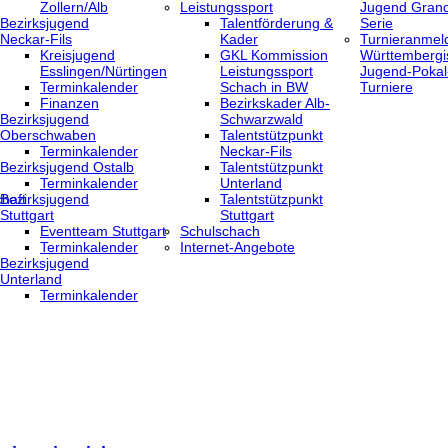
Zollern/Alb
Leistungssport
Jugend Grand
Bezirksjugend
Talentförderung &
Serie
Neckar-Fils
Kader
Turnieranmel
Kreisjugend
GKL Kommission
Württembergi
‎Esslingen/Nürtingen
Leistungssport
Jugend-Pokal
Terminkalender
Schach in BW
Turniere
Finanzen
Bezirkskader Alb-
Bezirksjugend
Schwarzwald
Oberschwaben
Talentstützpunkt
Terminkalender
Neckar-Fils
Bezirksjugend Ostalb
Talentstützpunkt
Terminkalender
Unterland
haft
Bezirksjugend
Talentstützpunkt
Stuttgart
Stuttgart
‎Eventteam Stuttgart
Schulschach
Terminkalender
Internet-Angebote
Bezirksjugend
Unterland
Terminkalender