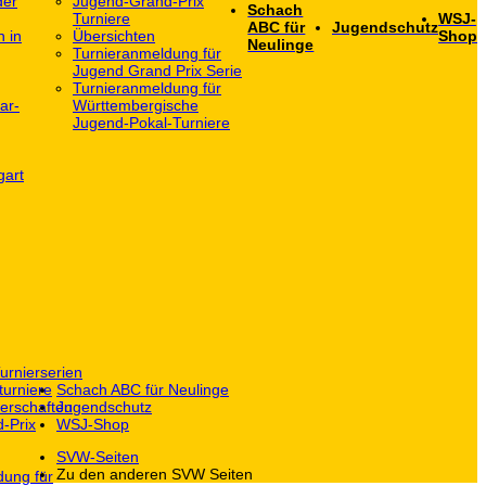
der
Jugend-Grand-Prix
Schach
Turniere
WSJ-
ABC für
Jugendschutz
h in
Übersichten
Shop
Neulinge
Turnieranmeldung für
Jugend Grand Prix Serie
Turnieranmeldung für
ar-
Württembergische
Jugend-Pokal-Turniere
gart
urnierserien
turniere
Schach ABC für Neulinge
erschaften
Jugendschutz
-Prix
WSJ-Shop
SVW-Seiten
Zu den anderen SVW Seiten
dung für