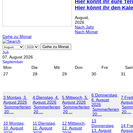
Hier könnt ihr eure Te
Hier könnt ihr den Kal
August,
2026
Nach Jahr
Nach Monat
Gehe zu Monat
Gehe zu Monat
Juli
07. August 2026
September
Mon
Die
Mit
Don
Fre
Sa
27
28
29
30
31
6
Donnerstag,
3
Montag, 3.
4
Dienstag, 4.
5
Mittwoch, 5.
7
Frei
6. August
August 2026
August 2026
August 2026
Augus
2026
Sommerferien
Sommerferien
Sommerferien
Somme
Sommerferien
20 ...
20 ...
20 ...
20 ...
20 ...
13
10
Montag,
11
Dienstag,
12
Mittwoch,
Donnerstag,
14
Fre
10. August
11. August
12. August
13. August
Augus
2026
2026
2026