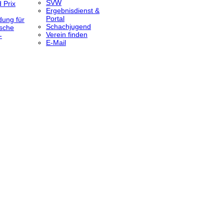
SVW
 Prix
Ergebnisdienst &
Portal
dung für
Schachjugend
sche
Verein finden
-
E-Mail