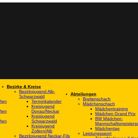
Bezirke & Kreise
Bezirksjugend Alb-
Abteilungen
Schwarzwald
Breitenschach
ften
Terminkalender
Mädchenschach
Kreisjugend
Mädchentraining
ften
Donau/Neckar
Mädchen Grand Prix
Kreisjugend
BW Mädchen-
ften
Schwarzwald
Mannschaftsmeistersc
Kreisjugend
Mädchentag
Zollern/Alb
Leistungssport
Bezirksjugend Neckar-Fils