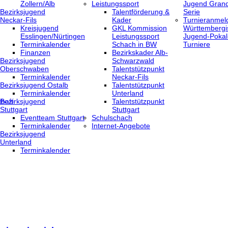
Zollern/Alb
Leistungssport
Jugend Grand
Bezirksjugend
Talentförderung &
Serie
Neckar-Fils
Kader
Turnieranmel
Kreisjugend
GKL Kommission
Württembergi
‎Esslingen/Nürtingen
Leistungssport
Jugend-Pokal
Terminkalender
Schach in BW
Turniere
Finanzen
Bezirkskader Alb-
Bezirksjugend
Schwarzwald
Oberschwaben
Talentstützpunkt
Terminkalender
Neckar-Fils
Bezirksjugend Ostalb
Talentstützpunkt
Terminkalender
Unterland
haft
Bezirksjugend
Talentstützpunkt
Stuttgart
Stuttgart
‎Eventteam Stuttgart
Schulschach
Terminkalender
Internet-Angebote
Bezirksjugend
Unterland
Terminkalender