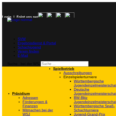
Login
| Folgt uns per
SVW
Ergebnisdienst & Portal
Schachjugend
Verein finden
E-Mail
Suche...bei der WSJ
Spielbetrieb
Ausschreibungen
Einzelspielerturniere
Württembergische
Jugendeinzelmeisterscha
Deutsche
Präsidium
Jugendeinzelmeisterscha
Adressen
BW-Blitz
Förderungen &
Jugendeinzelmeisterscha
Finanzen
Württembergische Spaß-
Mitmachen bei der
Schachturniere
WSJ
Jugend-Grand-Prix