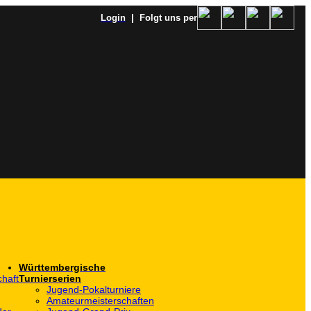
Login
| Folgt uns per
Württembergische
haft
Turnierserien
Jugend-Pokalturniere
Amateurmeisterschaften