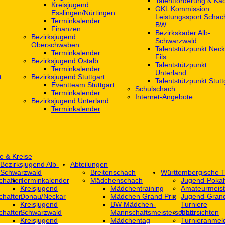
Talentförderung & Ka
Kreisjugend
GKL Kommission
‎Esslingen/Nürtingen
Leistungssport Schac
Terminkalender
BW
Finanzen
Bezirkskader Alb-
Bezirksjugend
Schwarzwald
Oberschwaben
Talentstützpunkt Neck
Terminkalender
Fils
Bezirksjugend Ostalb
Talentstützpunkt
Terminkalender
Unterland
t
Bezirksjugend Stuttgart
Talentstützpunkt Stutt
‎Eventteam Stuttgart
Schulschach
Terminkalender
Internet-Angebote
Bezirksjugend Unterland
Terminkalender
e & Kreise
Bezirksjugend Alb-
Abteilungen
Schwarzwald
Breitenschach
Württembergische T
chaften
Terminkalender
Mädchenschach
Jugend-Pokal
Kreisjugend
Mädchentraining
Amateurmeist
chaften
Donau/Neckar
Mädchen Grand Prix
Jugend-Grand
Kreisjugend
BW Mädchen-
Turniere
chaften
Schwarzwald
Mannschaftsmeisterschaft
Übersichten
Kreisjugend
Mädchentag
Turnieranmel