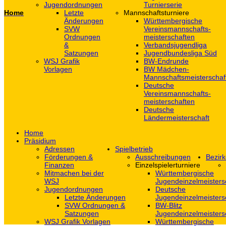
Jugendordnungen
Turnierserie
Home
Letzte
Mannschaftsturniere
Änderungen
Württembergische
SVW
Vereinsmannschafts-
Ordnungen
meisterschaften
&
Verbandsjugendliga
Satzungen
Jugendbundesliga Süd
WSJ Grafik
BW-Endrunde
Vorlagen
BW Mädchen-
Mannschaftsmeisterschaf
Deutsche
Vereinsmannschafts-
meisterschaften
Deutsche
Ländermeisterschaft
Home
Präsidium
Adressen
Spielbetrieb
Förderungen &
Ausschreibungen
Bezirk
Finanzen
Einzelspielerturniere
Mitmachen bei der
Württembergische
WSJ
Jugendeinzelmeisters
Jugendordnungen
Deutsche
Letzte Änderungen
Jugendeinzelmeisters
SVW Ordnungen &
BW-Blitz
Satzungen
Jugendeinzelmeisters
WSJ Grafik Vorlagen
Württembergische