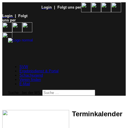
Login
| Folgt uns per
Login
| Folgt
uns per
SVW
Ergebnisdienst & Portal
Schachjugend
Verein finden
E-Mail
Suche...bei der WSJ
Terminkalender