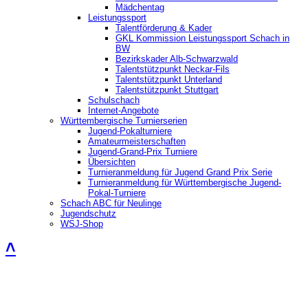
Mädchentag
Leistungssport
Talentförderung & Kader
GKL Kommission Leistungssport Schach in
BW
Bezirkskader Alb-Schwarzwald
Talentstützpunkt Neckar-Fils
Talentstützpunkt Unterland
Talentstützpunkt Stuttgart
Schulschach
Internet-Angebote
Württembergische Turnierserien
Jugend-Pokalturniere
Amateurmeisterschaften
Jugend-Grand-Prix Turniere
Übersichten
Turnieranmeldung für Jugend Grand Prix Serie
Turnieranmeldung für Württembergische Jugend-
Pokal-Turniere
Schach ABC für Neulinge
Jugendschutz
WSJ-Shop
˄