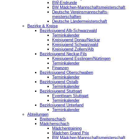
BW-Endrunde
BW Mädchen-Mannschaftsmeisterschaft
Deutsche Vereinsmannschafts-
meisterschaften
Deutsche Ländermeisterschaft
Bezirke & Kreise
Bezirksjugend Alb-Schwarzwald
Terminkalender
Kreisjugend Donau/Neckar
Kreisjugend Schwarzwald
Kreisjugend Zollern/Alb
Bezirksjugend Neckar-Fils
Kreisjugend ‎Esslingen/Nürtingen
Terminkalender
Finanzen
Bezirksjugend Oberschwaben
Terminkalender
Bezirksjugend Ostalb
Terminkalender
Bezirksjugend Stuttgart
‎Eventteam Stuttgart
Terminkalender
Bezirksjugend Unterland
Terminkalender
Abteilungen
Breitenschach
Mädchenschach
Mädchentraining
Mädchen Grand Prix
BW Mädchen-Mannschaftsmeisterschaft