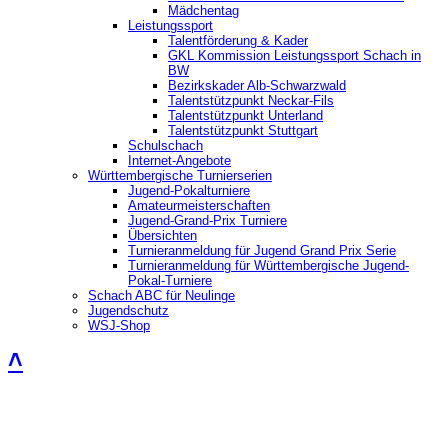
Mädchentag
Leistungssport
Talentförderung & Kader
GKL Kommission Leistungssport Schach in
BW
Bezirkskader Alb-Schwarzwald
Talentstützpunkt Neckar-Fils
Talentstützpunkt Unterland
Talentstützpunkt Stuttgart
Schulschach
Internet-Angebote
Württembergische Turnierserien
Jugend-Pokalturniere
Amateurmeisterschaften
Jugend-Grand-Prix Turniere
Übersichten
Turnieranmeldung für Jugend Grand Prix Serie
Turnieranmeldung für Württembergische Jugend-
Pokal-Turniere
Schach ABC für Neulinge
Jugendschutz
WSJ-Shop
˄