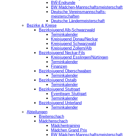
BW-Endrunde
BW Mädchen-Mannschaftsmeisterschaft
Deutsche Vereinsmannschafts-
meisterschaften
Deutsche Ländermeisterschaft
Bezirke & Kreise
Bezirksjugend Alb-Schwarzwald
Terminkalender
Kreisjugend Donau/Neckar
Kreisjugend Schwarzwald
Kreisjugend Zollern/Alb
Bezirksjugend Neckar-Fils
Kreisjugend ‎Esslingen/Nürtingen
Terminkalender
Finanzen
Bezirksjugend Oberschwaben
Terminkalender
Bezirksjugend Ostalb
Terminkalender
Bezirksjugend Stuttgart
‎Eventteam Stuttgart
Terminkalender
Bezirksjugend Unterland
Terminkalender
Abteilungen
Breitenschach
Mädchenschach
Mädchentraining
Mädchen Grand Prix
BW Mädchen-Mannschaftsmeisterschaft