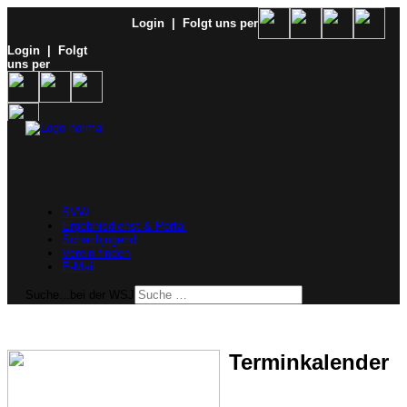
Login
| Folgt uns per
Login
| Folgt
uns per
SVW
Ergebnisdienst & Portal
Schachjugend
Verein finden
E-Mail
Suche...bei der WSJ
Terminkalender