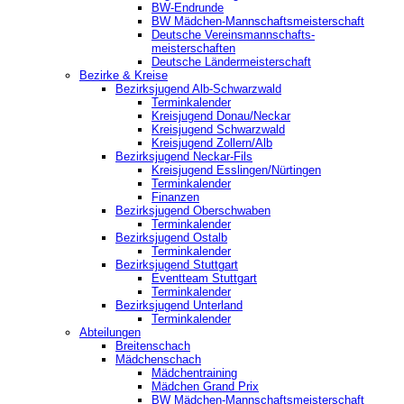
BW-Endrunde
BW Mädchen-Mannschaftsmeisterschaft
Deutsche Vereinsmannschafts-
meisterschaften
Deutsche Ländermeisterschaft
Bezirke & Kreise
Bezirksjugend Alb-Schwarzwald
Terminkalender
Kreisjugend Donau/Neckar
Kreisjugend Schwarzwald
Kreisjugend Zollern/Alb
Bezirksjugend Neckar-Fils
Kreisjugend ‎Esslingen/Nürtingen
Terminkalender
Finanzen
Bezirksjugend Oberschwaben
Terminkalender
Bezirksjugend Ostalb
Terminkalender
Bezirksjugend Stuttgart
‎Eventteam Stuttgart
Terminkalender
Bezirksjugend Unterland
Terminkalender
Abteilungen
Breitenschach
Mädchenschach
Mädchentraining
Mädchen Grand Prix
BW Mädchen-Mannschaftsmeisterschaft