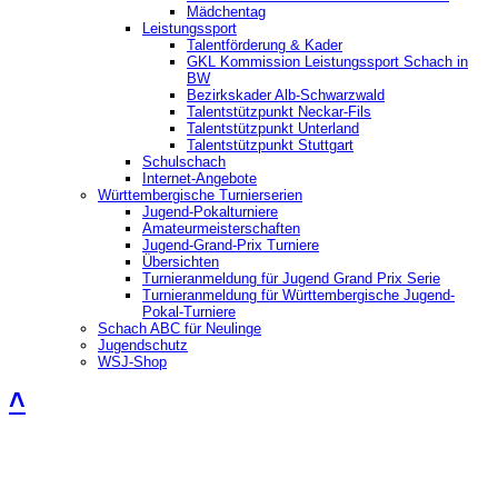
Mädchentag
Leistungssport
Talentförderung & Kader
GKL Kommission Leistungssport Schach in
BW
Bezirkskader Alb-Schwarzwald
Talentstützpunkt Neckar-Fils
Talentstützpunkt Unterland
Talentstützpunkt Stuttgart
Schulschach
Internet-Angebote
Württembergische Turnierserien
Jugend-Pokalturniere
Amateurmeisterschaften
Jugend-Grand-Prix Turniere
Übersichten
Turnieranmeldung für Jugend Grand Prix Serie
Turnieranmeldung für Württembergische Jugend-
Pokal-Turniere
Schach ABC für Neulinge
Jugendschutz
WSJ-Shop
˄