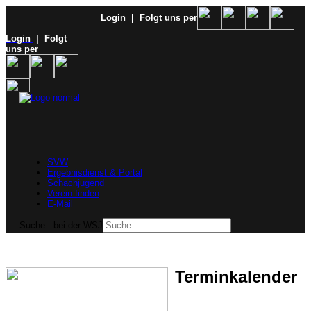
Login
| Folgt uns per
Login
| Folgt
uns per
SVW
Ergebnisdienst & Portal
Schachjugend
Verein finden
E-Mail
Suche...bei der WSJ
Terminkalender