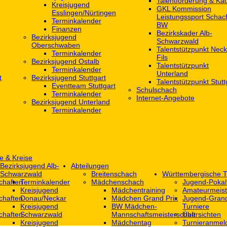
Talentförderung & Ka
Kreisjugend
GKL Kommission
‎Esslingen/Nürtingen
Leistungssport Schac
Terminkalender
BW
Finanzen
Bezirkskader Alb-
Bezirksjugend
Schwarzwald
Oberschwaben
Talentstützpunkt Neck
Terminkalender
Fils
Bezirksjugend Ostalb
Talentstützpunkt
Terminkalender
Unterland
t
Bezirksjugend Stuttgart
Talentstützpunkt Stutt
‎Eventteam Stuttgart
Schulschach
Terminkalender
Internet-Angebote
Bezirksjugend Unterland
Terminkalender
e & Kreise
Bezirksjugend Alb-
Abteilungen
Schwarzwald
Breitenschach
Württembergische T
chaften
Terminkalender
Mädchenschach
Jugend-Pokal
Kreisjugend
Mädchentraining
Amateurmeist
chaften
Donau/Neckar
Mädchen Grand Prix
Jugend-Grand
Kreisjugend
BW Mädchen-
Turniere
chaften
Schwarzwald
Mannschaftsmeisterschaft
Übersichten
Kreisjugend
Mädchentag
Turnieranmel