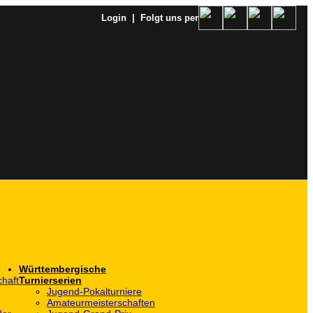
Login
| Folgt uns per
Württembergische
haft
Turnierserien
Jugend-Pokalturniere
Amateurmeisterschaften