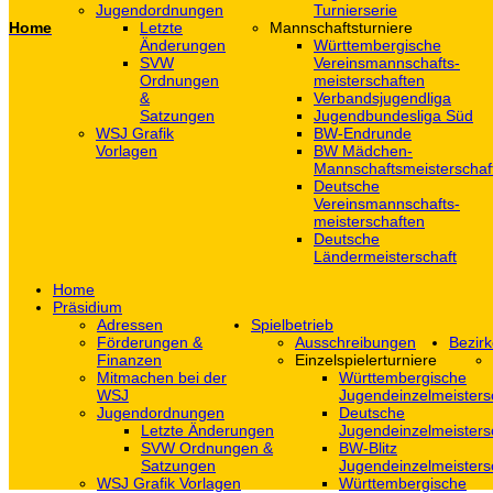
Jugendordnungen
Turnierserie
Home
Letzte
Mannschaftsturniere
Änderungen
Württembergische
SVW
Vereinsmannschafts-
Ordnungen
meisterschaften
&
Verbandsjugendliga
Satzungen
Jugendbundesliga Süd
WSJ Grafik
BW-Endrunde
Vorlagen
BW Mädchen-
Mannschaftsmeisterschaf
Deutsche
Vereinsmannschafts-
meisterschaften
Deutsche
Ländermeisterschaft
Home
Präsidium
Adressen
Spielbetrieb
Förderungen &
Ausschreibungen
Bezirk
Finanzen
Einzelspielerturniere
Mitmachen bei der
Württembergische
WSJ
Jugendeinzelmeisters
Jugendordnungen
Deutsche
Letzte Änderungen
Jugendeinzelmeisters
SVW Ordnungen &
BW-Blitz
Satzungen
Jugendeinzelmeisters
WSJ Grafik Vorlagen
Württembergische