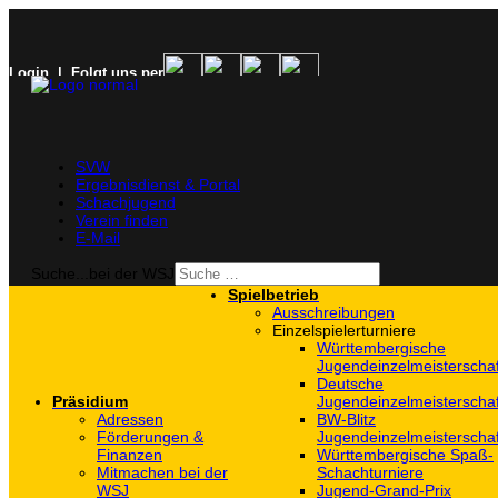
Login
| Folgt uns per
SVW
Ergebnisdienst & Portal
Schachjugend
Verein finden
E-Mail
Suche...bei der WSJ
Spielbetrieb
Ausschreibungen
Einzelspielerturniere
Württembergische
Jugendeinzelmeisterscha
Deutsche
Präsidium
Jugendeinzelmeisterscha
Adressen
BW-Blitz
Förderungen &
Jugendeinzelmeisterscha
Finanzen
Württembergische Spaß-
Mitmachen bei der
Schachturniere
WSJ
Jugend-Grand-Prix