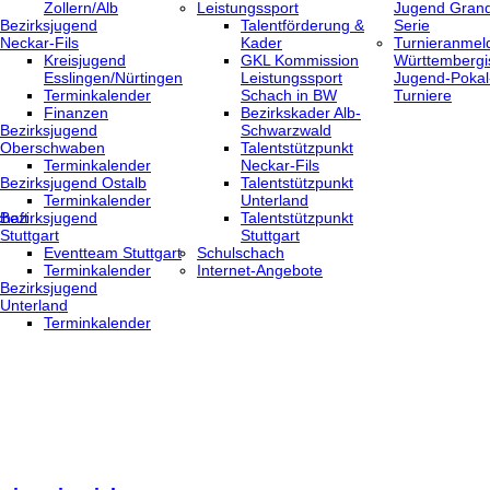
Zollern/Alb
Leistungssport
Jugend Grand
Bezirksjugend
Talentförderung &
Serie
Neckar-Fils
Kader
Turnieranmel
Kreisjugend
GKL Kommission
Württembergi
‎Esslingen/Nürtingen
Leistungssport
Jugend-Pokal
Terminkalender
Schach in BW
Turniere
Finanzen
Bezirkskader Alb-
Bezirksjugend
Schwarzwald
Oberschwaben
Talentstützpunkt
Terminkalender
Neckar-Fils
Bezirksjugend Ostalb
Talentstützpunkt
Terminkalender
Unterland
haft
Bezirksjugend
Talentstützpunkt
Stuttgart
Stuttgart
‎Eventteam Stuttgart
Schulschach
Terminkalender
Internet-Angebote
Bezirksjugend
Unterland
Terminkalender