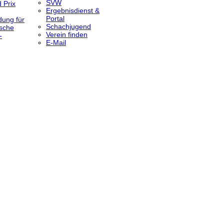
SVW
 Prix
Ergebnisdienst &
Portal
dung für
Schachjugend
sche
Verein finden
-
E-Mail