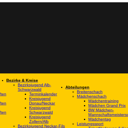
Bezirke & Kreise
Bezirksjugend Alb-
Abteilungen
Schwarzwald
Breitenschach
ften
Terminkalender
Mädchenschach
Kreisjugend
Mädchentraining
ften
Donau/Neckar
Mädchen Grand Prix
Kreisjugend
BW Mädchen-
ften
Schwarzwald
Mannschaftsmeistersc
Kreisjugend
Mädchentag
Zollern/Alb
Leistungssport
Bezirksjugend Neckar-Fils