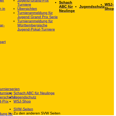
der
Jugend-Grand-Prix
Schach
Turniere
WSJ-
ABC für
Jugendschutz
h in
Übersichten
Shop
Neulinge
Turnieranmeldung für
Jugend Grand Prix Serie
Turnieranmeldung für
ar-
Württembergische
Jugend-Pokal-Turniere
gart
urnierserien
turniere
Schach ABC für Neulinge
erschaften
Jugendschutz
-Prix
WSJ-Shop
SVW-Seiten
Zu den anderen SVW Seiten
dung für