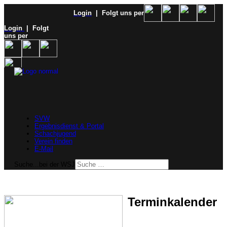
Login
| Folgt uns per
Login
| Folgt
uns per
SVW
Ergebnisdienst & Portal
Schachjugend
Verein finden
E-Mail
Suche...bei der WSJ
Terminkalender