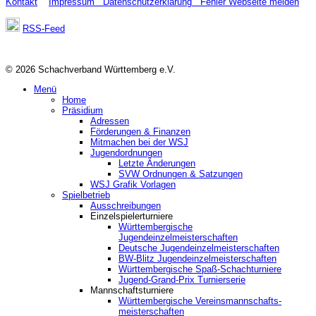
Kontakt
Impressum
Datenschutzerklärung
Fehler Webseite melden
RSS-Feed
© 2026 Schachverband Württemberg e.V.
Menü
Home
Präsidium
Adressen
Förderungen & Finanzen
Mitmachen bei der WSJ
Jugendordnungen
Letzte Änderungen
SVW Ordnungen & Satzungen
WSJ Grafik Vorlagen
Spielbetrieb
Ausschreibungen
Einzelspielerturniere
Württembergische
Jugendeinzelmeisterschaften
Deutsche Jugendeinzelmeisterschaften
BW-Blitz Jugendeinzelmeisterschaften
Württembergische Spaß-Schachturniere
Jugend-Grand-Prix Turnierserie
Mannschaftsturniere
Württembergische Vereinsmannschafts-
meisterschaften