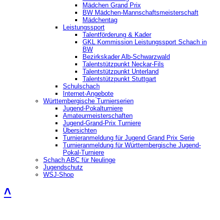
Mädchen Grand Prix
BW Mädchen-Mannschaftsmeisterschaft
Mädchentag
Leistungssport
Talentförderung & Kader
GKL Kommission Leistungssport Schach in
BW
Bezirkskader Alb-Schwarzwald
Talentstützpunkt Neckar-Fils
Talentstützpunkt Unterland
Talentstützpunkt Stuttgart
Schulschach
Internet-Angebote
Württembergische Turnierserien
Jugend-Pokalturniere
Amateurmeisterschaften
Jugend-Grand-Prix Turniere
Übersichten
Turnieranmeldung für Jugend Grand Prix Serie
Turnieranmeldung für Württembergische Jugend-
Pokal-Turniere
Schach ABC für Neulinge
Jugendschutz
WSJ-Shop
˄