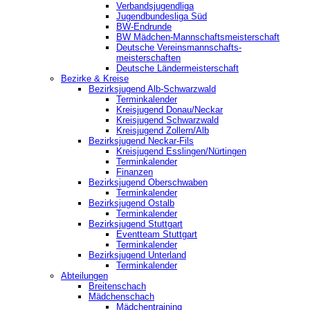
Verbandsjugendliga
Jugendbundesliga Süd
BW-Endrunde
BW Mädchen-Mannschaftsmeisterschaft
Deutsche Vereinsmannschafts-
meisterschaften
Deutsche Ländermeisterschaft
Bezirke & Kreise
Bezirksjugend Alb-Schwarzwald
Terminkalender
Kreisjugend Donau/Neckar
Kreisjugend Schwarzwald
Kreisjugend Zollern/Alb
Bezirksjugend Neckar-Fils
Kreisjugend ‎Esslingen/Nürtingen
Terminkalender
Finanzen
Bezirksjugend Oberschwaben
Terminkalender
Bezirksjugend Ostalb
Terminkalender
Bezirksjugend Stuttgart
‎Eventteam Stuttgart
Terminkalender
Bezirksjugend Unterland
Terminkalender
Abteilungen
Breitenschach
Mädchenschach
Mädchentraining