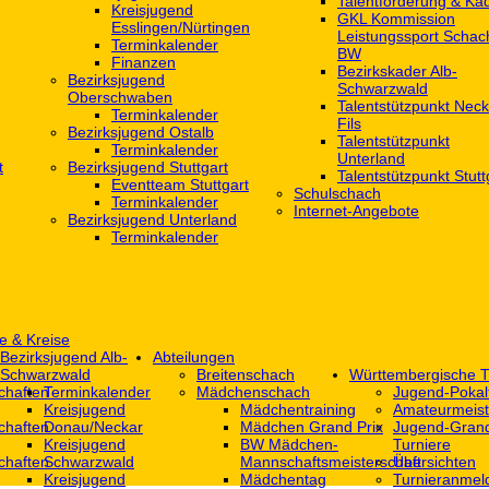
Talentförderung & Ka
Kreisjugend
GKL Kommission
‎Esslingen/Nürtingen
Leistungssport Schac
Terminkalender
BW
Finanzen
Bezirkskader Alb-
Bezirksjugend
Schwarzwald
Oberschwaben
Talentstützpunkt Neck
Terminkalender
Fils
Bezirksjugend Ostalb
Talentstützpunkt
Terminkalender
Unterland
t
Bezirksjugend Stuttgart
Talentstützpunkt Stutt
‎Eventteam Stuttgart
Schulschach
Terminkalender
Internet-Angebote
Bezirksjugend Unterland
Terminkalender
e & Kreise
Bezirksjugend Alb-
Abteilungen
Schwarzwald
Breitenschach
Württembergische T
chaften
Terminkalender
Mädchenschach
Jugend-Pokal
Kreisjugend
Mädchentraining
Amateurmeist
chaften
Donau/Neckar
Mädchen Grand Prix
Jugend-Grand
Kreisjugend
BW Mädchen-
Turniere
chaften
Schwarzwald
Mannschaftsmeisterschaft
Übersichten
Kreisjugend
Mädchentag
Turnieranmel