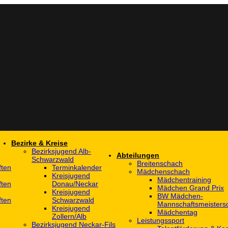
Bezirke & Kreise
Bezirksjugend Alb-
Abteilungen
Schwarzwald
Breitenschach
ften
Terminkalender
Mädchenschach
Kreisjugend
Mädchentraining
ften
Donau/Neckar
Mädchen Grand Prix
Kreisjugend
BW Mädchen-
ften
Schwarzwald
Mannschaftsmeistersc
Kreisjugend
Mädchentag
Zollern/Alb
Leistungssport
Bezirksjugend Neckar-Fils