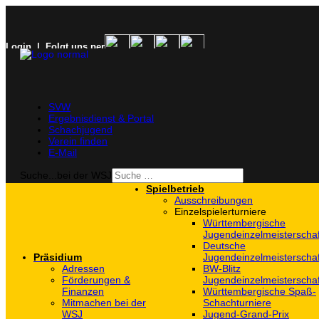
Login
| Folgt uns per
SVW
Ergebnisdienst & Portal
Schachjugend
Verein finden
E-Mail
Suche...bei der WSJ
Spielbetrieb
Ausschreibungen
Einzelspielerturniere
Württembergische
Jugendeinzelmeisterscha
Deutsche
Präsidium
Jugendeinzelmeisterscha
Adressen
BW-Blitz
Förderungen &
Jugendeinzelmeisterscha
Finanzen
Württembergische Spaß-
Mitmachen bei der
Schachturniere
WSJ
Jugend-Grand-Prix