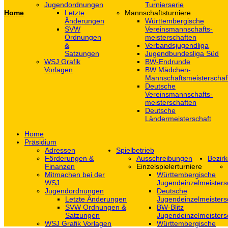
Jugendordnungen
Turnierserie
Home
Letzte
Mannschaftsturniere
Änderungen
Württembergische
SVW
Vereinsmannschafts-
Ordnungen
meisterschaften
&
Verbandsjugendliga
Satzungen
Jugendbundesliga Süd
WSJ Grafik
BW-Endrunde
Vorlagen
BW Mädchen-
Mannschaftsmeisterschaf
Deutsche
Vereinsmannschafts-
meisterschaften
Deutsche
Ländermeisterschaft
Home
Präsidium
Adressen
Spielbetrieb
Förderungen &
Ausschreibungen
Bezirk
Finanzen
Einzelspielerturniere
Mitmachen bei der
Württembergische
WSJ
Jugendeinzelmeisters
Jugendordnungen
Deutsche
Letzte Änderungen
Jugendeinzelmeisters
SVW Ordnungen &
BW-Blitz
Satzungen
Jugendeinzelmeisters
WSJ Grafik Vorlagen
Württembergische