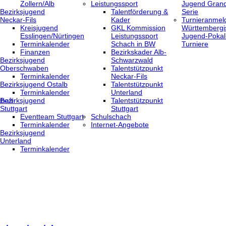
Zollern/Alb
Leistungssport
Jugend Grand
Bezirksjugend
Talentförderung &
Serie
Neckar-Fils
Kader
Turnieranmel
Kreisjugend
GKL Kommission
Württembergi
‎Esslingen/Nürtingen
Leistungssport
Jugend-Pokal
Terminkalender
Schach in BW
Turniere
Finanzen
Bezirkskader Alb-
Bezirksjugend
Schwarzwald
Oberschwaben
Talentstützpunkt
Terminkalender
Neckar-Fils
Bezirksjugend Ostalb
Talentstützpunkt
Terminkalender
Unterland
haft
Bezirksjugend
Talentstützpunkt
Stuttgart
Stuttgart
‎Eventteam Stuttgart
Schulschach
Terminkalender
Internet-Angebote
Bezirksjugend
Unterland
Terminkalender