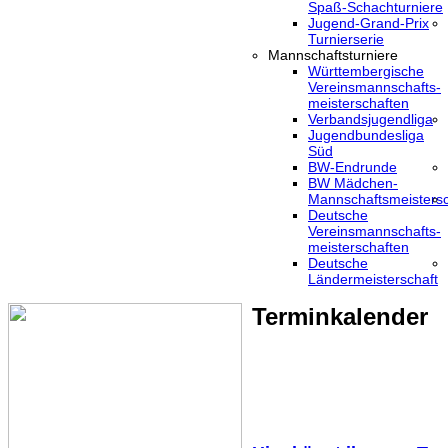
Spaß-Schachturniere
Jugend-Grand-Prix
Turnierserie
Mannschaftsturniere
Württembergische
Vereinsmannschafts-
meisterschaften
Verbandsjugendliga
Jugendbundesliga
Süd
BW-Endrunde
BW Mädchen-
Mannschaftsmeistersc
Deutsche
Vereinsmannschafts-
meisterschaften
Deutsche
Ländermeisterschaft
Terminkalender