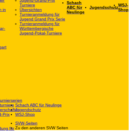
der
Jugend-Grand-Prix
Schach
Turniere
WSJ-
ABC für
Jugendschutz
h in
Übersichten
Shop
Neulinge
Turnieranmeldung für
Jugend Grand Prix Serie
Turnieranmeldung für
ar-
Württembergische
Jugend-Pokal-Turniere
gart
urnierserien
turniere
Schach ABC für Neulinge
erschaften
Jugendschutz
-Prix
WSJ-Shop
SVW-Seiten
Zu den anderen SVW Seiten
dung für