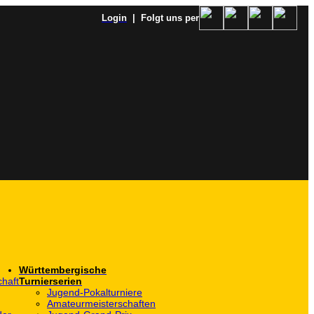
Login
| Folgt uns per
Württembergische
haft
Turnierserien
Jugend-Pokalturniere
Amateurmeisterschaften