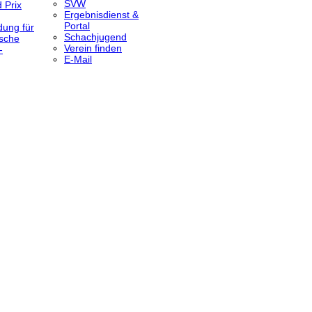
SVW
 Prix
Ergebnisdienst &
Portal
dung für
Schachjugend
sche
Verein finden
-
E-Mail