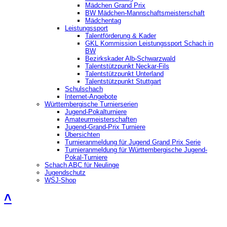
Mädchen Grand Prix
BW Mädchen-Mannschaftsmeisterschaft
Mädchentag
Leistungssport
Talentförderung & Kader
GKL Kommission Leistungssport Schach in
BW
Bezirkskader Alb-Schwarzwald
Talentstützpunkt Neckar-Fils
Talentstützpunkt Unterland
Talentstützpunkt Stuttgart
Schulschach
Internet-Angebote
Württembergische Turnierserien
Jugend-Pokalturniere
Amateurmeisterschaften
Jugend-Grand-Prix Turniere
Übersichten
Turnieranmeldung für Jugend Grand Prix Serie
Turnieranmeldung für Württembergische Jugend-
Pokal-Turniere
Schach ABC für Neulinge
Jugendschutz
WSJ-Shop
˄