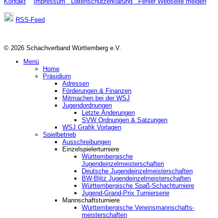
Kontakt
Impressum
Datenschutzerklärung
Fehler Webseite melden
RSS-Feed
© 2026 Schachverband Württemberg e.V.
Menü
Home
Präsidium
Adressen
Förderungen & Finanzen
Mitmachen bei der WSJ
Jugendordnungen
Letzte Änderungen
SVW Ordnungen & Satzungen
WSJ Grafik Vorlagen
Spielbetrieb
Ausschreibungen
Einzelspielerturniere
Württembergische
Jugendeinzelmeisterschaften
Deutsche Jugendeinzelmeisterschaften
BW-Blitz Jugendeinzelmeisterschaften
Württembergische Spaß-Schachturniere
Jugend-Grand-Prix Turnierserie
Mannschaftsturniere
Württembergische Vereinsmannschafts-
meisterschaften