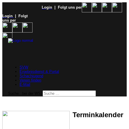
Login
| Folgt uns per
Login
| Folgt
uns per
SVW
Ergebnisdienst & Portal
Schachjugend
Verein finden
E-Mail
Suche...bei der WSJ
Terminkalender