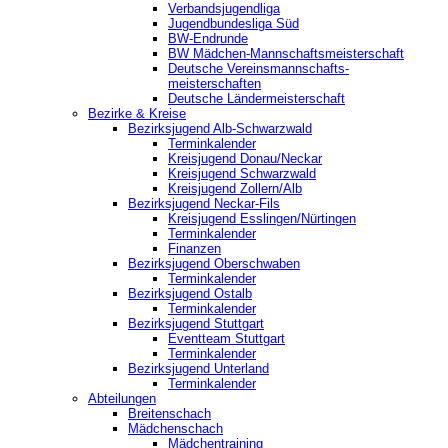
Verbandsjugendliga
Jugendbundesliga Süd
BW-Endrunde
BW Mädchen-Mannschaftsmeisterschaft
Deutsche Vereinsmannschafts-
meisterschaften
Deutsche Ländermeisterschaft
Bezirke & Kreise
Bezirksjugend Alb-Schwarzwald
Terminkalender
Kreisjugend Donau/Neckar
Kreisjugend Schwarzwald
Kreisjugend Zollern/Alb
Bezirksjugend Neckar-Fils
Kreisjugend ‎Esslingen/Nürtingen
Terminkalender
Finanzen
Bezirksjugend Oberschwaben
Terminkalender
Bezirksjugend Ostalb
Terminkalender
Bezirksjugend Stuttgart
‎Eventteam Stuttgart
Terminkalender
Bezirksjugend Unterland
Terminkalender
Abteilungen
Breitenschach
Mädchenschach
Mädchentraining