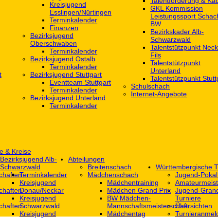
Talentförderung & Ka
Kreisjugend
GKL Kommission
‎Esslingen/Nürtingen
Leistungssport Schac
Terminkalender
BW
Finanzen
Bezirkskader Alb-
Bezirksjugend
Schwarzwald
Oberschwaben
Talentstützpunkt Neck
Terminkalender
Fils
Bezirksjugend Ostalb
Talentstützpunkt
Terminkalender
Unterland
t
Bezirksjugend Stuttgart
Talentstützpunkt Stutt
‎Eventteam Stuttgart
Schulschach
Terminkalender
Internet-Angebote
Bezirksjugend Unterland
Terminkalender
e & Kreise
Bezirksjugend Alb-
Abteilungen
Schwarzwald
Breitenschach
Württembergische T
chaften
Terminkalender
Mädchenschach
Jugend-Pokal
Kreisjugend
Mädchentraining
Amateurmeist
chaften
Donau/Neckar
Mädchen Grand Prix
Jugend-Grand
Kreisjugend
BW Mädchen-
Turniere
chaften
Schwarzwald
Mannschaftsmeisterschaft
Übersichten
Kreisjugend
Mädchentag
Turnieranmel