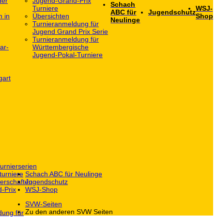
der
Jugend-Grand-Prix
Schach
Turniere
WSJ-
ABC für
Jugendschutz
h in
Übersichten
Shop
Neulinge
Turnieranmeldung für
Jugend Grand Prix Serie
Turnieranmeldung für
ar-
Württembergische
Jugend-Pokal-Turniere
gart
urnierserien
turniere
Schach ABC für Neulinge
erschaften
Jugendschutz
-Prix
WSJ-Shop
SVW-Seiten
Zu den anderen SVW Seiten
dung für