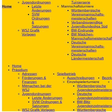
Jugendordnungen
Turnierserie
Home
Letzte
Mannschaftsturniere
Änderungen
Württembergische
SVW
Vereinsmannschafts-
Ordnungen
meisterschaften
&
Verbandsjugendliga
Satzungen
Jugendbundesliga Süd
WSJ Grafik
BW-Endrunde
Vorlagen
BW Mädchen-
Mannschaftsmeisterschaf
Deutsche
Vereinsmannschafts-
meisterschaften
Deutsche
Ländermeisterschaft
Home
Präsidium
Adressen
Spielbetrieb
Förderungen &
Ausschreibungen
Bezirk
Finanzen
Einzelspielerturniere
Mitmachen bei der
Württembergische
WSJ
Jugendeinzelmeisters
Jugendordnungen
Deutsche
Letzte Änderungen
Jugendeinzelmeisters
SVW Ordnungen &
BW-Blitz
Satzungen
Jugendeinzelmeisters
WSJ Grafik Vorlagen
Württembergische