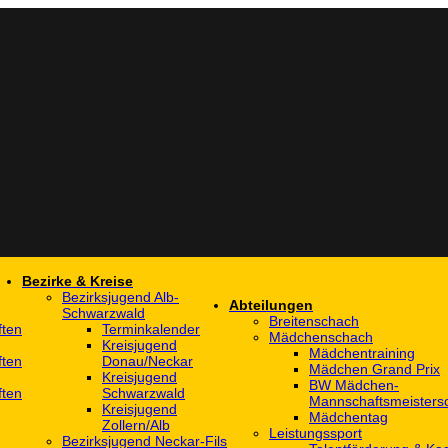
Bezirke & Kreise
Bezirksjugend Alb-
Abteilungen
Schwarzwald
Breitenschach
ften
Terminkalender
Mädchenschach
Kreisjugend
Mädchentraining
ften
Donau/Neckar
Mädchen Grand Prix
Kreisjugend
BW Mädchen-
ften
Schwarzwald
Mannschaftsmeistersc
Kreisjugend
Mädchentag
Zollern/Alb
Leistungssport
Bezirksjugend Neckar-Fils