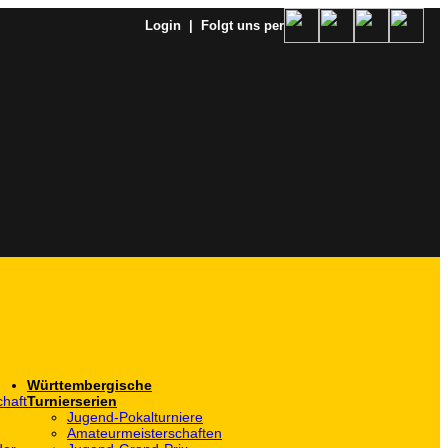
Login
| Folgt uns per
Württembergische
haft
Turnierserien
Jugend-Pokalturniere
Amateurmeisterschaften