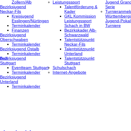
Zollern/Alb
Leistungssport
Jugend Grand
Bezirksjugend
Talentförderung &
Serie
Neckar-Fils
Kader
Turnieranmel
Kreisjugend
GKL Kommission
Württembergi
‎Esslingen/Nürtingen
Leistungssport
Jugend-Pokal
Terminkalender
Schach in BW
Turniere
Finanzen
Bezirkskader Alb-
Bezirksjugend
Schwarzwald
Oberschwaben
Talentstützpunkt
Terminkalender
Neckar-Fils
Bezirksjugend Ostalb
Talentstützpunkt
Terminkalender
Unterland
haft
Bezirksjugend
Talentstützpunkt
Stuttgart
Stuttgart
‎Eventteam Stuttgart
Schulschach
Terminkalender
Internet-Angebote
Bezirksjugend
Unterland
Terminkalender