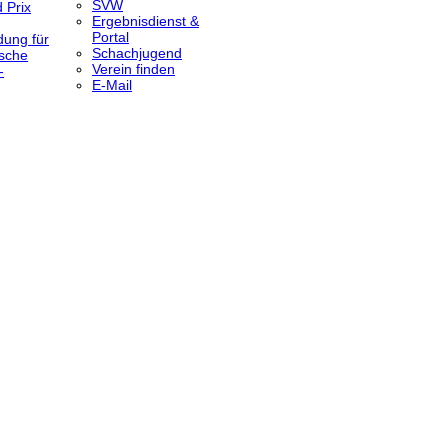
SVW
 Prix
Ergebnisdienst &
Portal
dung für
Schachjugend
sche
Verein finden
-
E-Mail