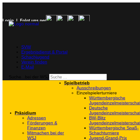
Login
| Folgt uns per
SVW
Ergebnisdienst & Portal
Schachjugend
Verein finden
E-Mail
Suche...bei der WSJ
Spielbetrieb
Ausschreibungen
Einzelspielerturniere
Württembergische
Jugendeinzelmeisterscha
Deutsche
Präsidium
Jugendeinzelmeisterscha
Adressen
BW-Blitz
Förderungen &
Jugendeinzelmeisterscha
Finanzen
Württembergische Spaß-
Mitmachen bei der
Schachturniere
WSJ
Jugend-Grand-Prix