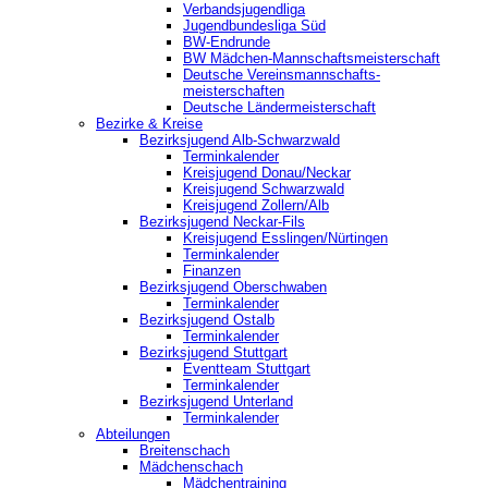
Verbandsjugendliga
Jugendbundesliga Süd
BW-Endrunde
BW Mädchen-Mannschaftsmeisterschaft
Deutsche Vereinsmannschafts-
meisterschaften
Deutsche Ländermeisterschaft
Bezirke & Kreise
Bezirksjugend Alb-Schwarzwald
Terminkalender
Kreisjugend Donau/Neckar
Kreisjugend Schwarzwald
Kreisjugend Zollern/Alb
Bezirksjugend Neckar-Fils
Kreisjugend ‎Esslingen/Nürtingen
Terminkalender
Finanzen
Bezirksjugend Oberschwaben
Terminkalender
Bezirksjugend Ostalb
Terminkalender
Bezirksjugend Stuttgart
‎Eventteam Stuttgart
Terminkalender
Bezirksjugend Unterland
Terminkalender
Abteilungen
Breitenschach
Mädchenschach
Mädchentraining