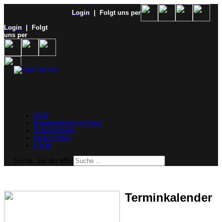
Login
| Folgt uns per
Login
| Folgt
uns per
SVW
Ergebnisdienst & Portal
Schachjugend
Verein finden
E-Mail
Suche...bei der WSJ
Terminkalender