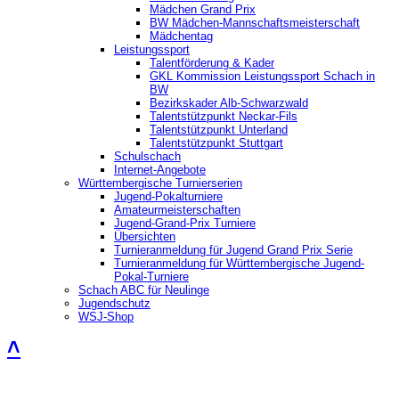
Mädchen Grand Prix
BW Mädchen-Mannschaftsmeisterschaft
Mädchentag
Leistungssport
Talentförderung & Kader
GKL Kommission Leistungssport Schach in
BW
Bezirkskader Alb-Schwarzwald
Talentstützpunkt Neckar-Fils
Talentstützpunkt Unterland
Talentstützpunkt Stuttgart
Schulschach
Internet-Angebote
Württembergische Turnierserien
Jugend-Pokalturniere
Amateurmeisterschaften
Jugend-Grand-Prix Turniere
Übersichten
Turnieranmeldung für Jugend Grand Prix Serie
Turnieranmeldung für Württembergische Jugend-
Pokal-Turniere
Schach ABC für Neulinge
Jugendschutz
WSJ-Shop
˄