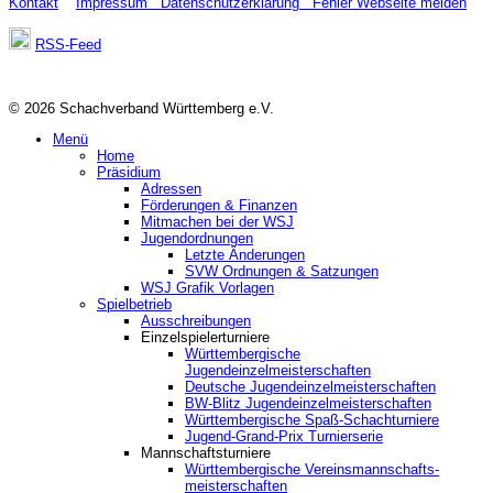
Kontakt
Impressum
Datenschutzerklärung
Fehler Webseite melden
RSS-Feed
© 2026 Schachverband Württemberg e.V.
Menü
Home
Präsidium
Adressen
Förderungen & Finanzen
Mitmachen bei der WSJ
Jugendordnungen
Letzte Änderungen
SVW Ordnungen & Satzungen
WSJ Grafik Vorlagen
Spielbetrieb
Ausschreibungen
Einzelspielerturniere
Württembergische
Jugendeinzelmeisterschaften
Deutsche Jugendeinzelmeisterschaften
BW-Blitz Jugendeinzelmeisterschaften
Württembergische Spaß-Schachturniere
Jugend-Grand-Prix Turnierserie
Mannschaftsturniere
Württembergische Vereinsmannschafts-
meisterschaften