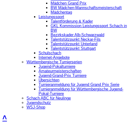
Mädchen Grand Prix
BW Mädchen-Mannschaftsmeisterschaft
Mädchentag
Leistungssport
Talentförderung & Kader
GKL Kommission Leistungssport Schach in
BW
Bezirkskader Alb-Schwarzwald
Talentstützpunkt Neckar-Fils
Talentstützpunkt Unterland
Talentstützpunkt Stuttgart
Schulschach
Internet-Angebote
Württembergische Turnierserien
Jugend-Pokalturniere
Amateurmeisterschaften
Jugend-Grand-Prix Turniere
Übersichten
Turnieranmeldung für Jugend Grand Prix Serie
Turnieranmeldung für Württembergische Jugend-
Pokal-Turniere
Schach ABC für Neulinge
Jugendschutz
WSJ-Shop
˄