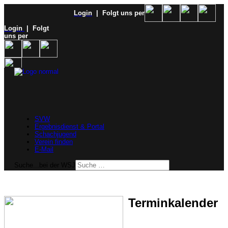
Login
| Folgt uns per
Login
| Folgt
uns per
SVW
Ergebnisdienst & Portal
Schachjugend
Verein finden
E-Mail
Suche...bei der WSJ
Terminkalender