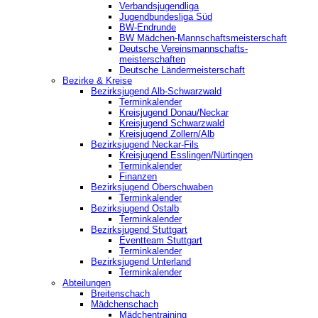
Verbandsjugendliga
Jugendbundesliga Süd
BW-Endrunde
BW Mädchen-Mannschaftsmeisterschaft
Deutsche Vereinsmannschafts-
meisterschaften
Deutsche Ländermeisterschaft
Bezirke & Kreise
Bezirksjugend Alb-Schwarzwald
Terminkalender
Kreisjugend Donau/Neckar
Kreisjugend Schwarzwald
Kreisjugend Zollern/Alb
Bezirksjugend Neckar-Fils
Kreisjugend ‎Esslingen/Nürtingen
Terminkalender
Finanzen
Bezirksjugend Oberschwaben
Terminkalender
Bezirksjugend Ostalb
Terminkalender
Bezirksjugend Stuttgart
‎Eventteam Stuttgart
Terminkalender
Bezirksjugend Unterland
Terminkalender
Abteilungen
Breitenschach
Mädchenschach
Mädchentraining