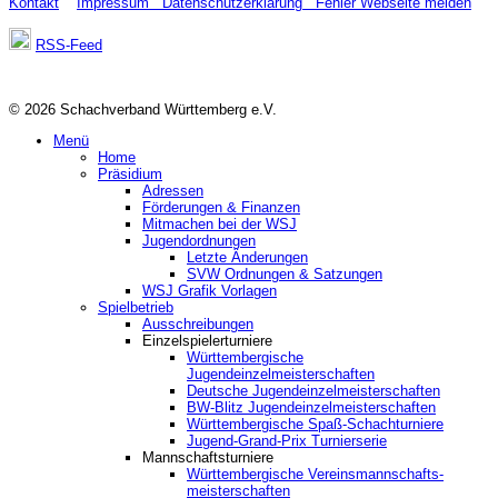
Kontakt
Impressum
Datenschutzerklärung
Fehler Webseite melden
RSS-Feed
© 2026 Schachverband Württemberg e.V.
Menü
Home
Präsidium
Adressen
Förderungen & Finanzen
Mitmachen bei der WSJ
Jugendordnungen
Letzte Änderungen
SVW Ordnungen & Satzungen
WSJ Grafik Vorlagen
Spielbetrieb
Ausschreibungen
Einzelspielerturniere
Württembergische
Jugendeinzelmeisterschaften
Deutsche Jugendeinzelmeisterschaften
BW-Blitz Jugendeinzelmeisterschaften
Württembergische Spaß-Schachturniere
Jugend-Grand-Prix Turnierserie
Mannschaftsturniere
Württembergische Vereinsmannschafts-
meisterschaften