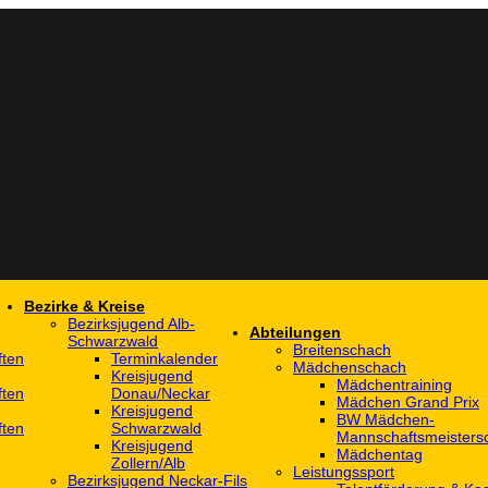
Bezirke & Kreise
Bezirksjugend Alb-
Abteilungen
Schwarzwald
Breitenschach
ften
Terminkalender
Mädchenschach
Kreisjugend
Mädchentraining
ften
Donau/Neckar
Mädchen Grand Prix
Kreisjugend
BW Mädchen-
ften
Schwarzwald
Mannschaftsmeistersc
Kreisjugend
Mädchentag
Zollern/Alb
Leistungssport
Bezirksjugend Neckar-Fils