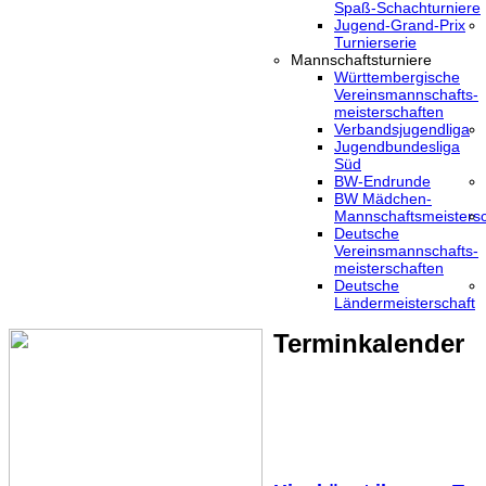
Spaß-Schachturniere
Jugend-Grand-Prix
Turnierserie
Mannschaftsturniere
Württembergische
Vereinsmannschafts-
meisterschaften
Verbandsjugendliga
Jugendbundesliga
Süd
BW-Endrunde
BW Mädchen-
Mannschaftsmeistersc
Deutsche
Vereinsmannschafts-
meisterschaften
Deutsche
Ländermeisterschaft
Terminkalender