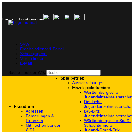
Login
| Folgt uns per
SVW
Ergebnisdienst & Portal
Schachjugend
Verein finden
E-Mail
Suche...bei der WSJ
Spielbetrieb
Ausschreibungen
Einzelspielerturniere
Württembergische
Jugendeinzelmeisterscha
Deutsche
Präsidium
Jugendeinzelmeisterscha
Adressen
BW-Blitz
Förderungen &
Jugendeinzelmeisterscha
Finanzen
Württembergische Spaß-
Mitmachen bei der
Schachturniere
WSJ
Jugend-Grand-Prix