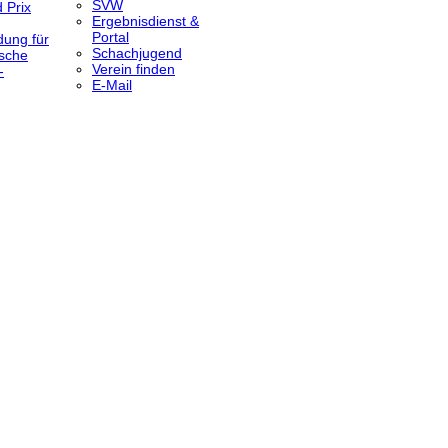
SVW
 Prix
Ergebnisdienst &
Portal
dung für
Schachjugend
sche
Verein finden
-
E-Mail