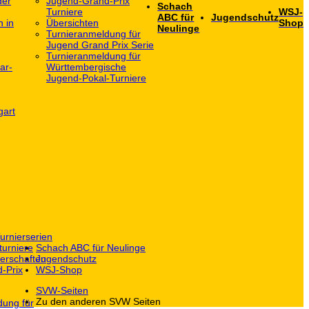
der
Jugend-Grand-Prix
Schach
Turniere
WSJ-
ABC für
Jugendschutz
h in
Übersichten
Shop
Neulinge
Turnieranmeldung für
Jugend Grand Prix Serie
Turnieranmeldung für
ar-
Württembergische
Jugend-Pokal-Turniere
gart
urnierserien
turniere
Schach ABC für Neulinge
erschaften
Jugendschutz
-Prix
WSJ-Shop
SVW-Seiten
Zu den anderen SVW Seiten
dung für