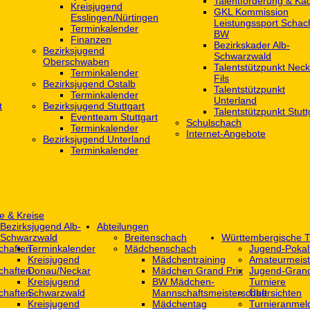
Talentförderung & Ka
Kreisjugend
GKL Kommission
‎Esslingen/Nürtingen
Leistungssport Schac
Terminkalender
BW
Finanzen
Bezirkskader Alb-
Bezirksjugend
Schwarzwald
Oberschwaben
Talentstützpunkt Neck
Terminkalender
Fils
Bezirksjugend Ostalb
Talentstützpunkt
Terminkalender
Unterland
t
Bezirksjugend Stuttgart
Talentstützpunkt Stutt
‎Eventteam Stuttgart
Schulschach
Terminkalender
Internet-Angebote
Bezirksjugend Unterland
Terminkalender
e & Kreise
Bezirksjugend Alb-
Abteilungen
Schwarzwald
Breitenschach
Württembergische T
chaften
Terminkalender
Mädchenschach
Jugend-Pokal
Kreisjugend
Mädchentraining
Amateurmeist
chaften
Donau/Neckar
Mädchen Grand Prix
Jugend-Grand
Kreisjugend
BW Mädchen-
Turniere
chaften
Schwarzwald
Mannschaftsmeisterschaft
Übersichten
Kreisjugend
Mädchentag
Turnieranmel