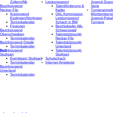
Zollern/Alb
Leistungssport
Jugend Grand
Bezirksjugend
Talentförderung &
Serie
Neckar-Fils
Kader
Turnieranmel
Kreisjugend
GKL Kommission
Württembergi
‎Esslingen/Nürtingen
Leistungssport
Jugend-Pokal
Terminkalender
Schach in BW
Turniere
Finanzen
Bezirkskader Alb-
Bezirksjugend
Schwarzwald
Oberschwaben
Talentstützpunkt
Terminkalender
Neckar-Fils
Bezirksjugend Ostalb
Talentstützpunkt
Terminkalender
Unterland
haft
Bezirksjugend
Talentstützpunkt
Stuttgart
Stuttgart
‎Eventteam Stuttgart
Schulschach
Terminkalender
Internet-Angebote
Bezirksjugend
Unterland
Terminkalender