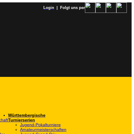
Login
| Folgt uns per
Württembergische
haft
Turnierserien
Jugend-Pokalturniere
Amateurmeisterschaften