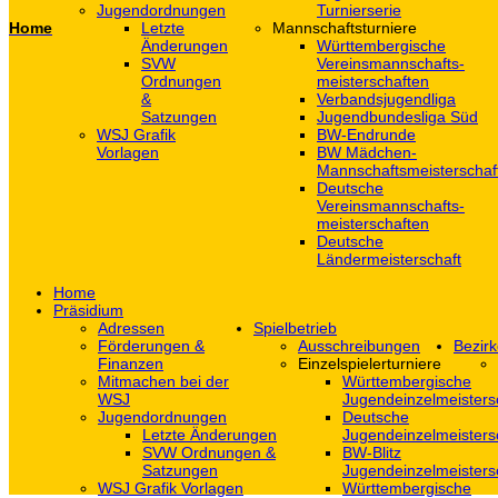
Jugendordnungen
Turnierserie
Home
Letzte
Mannschaftsturniere
Änderungen
Württembergische
SVW
Vereinsmannschafts-
Ordnungen
meisterschaften
&
Verbandsjugendliga
Satzungen
Jugendbundesliga Süd
WSJ Grafik
BW-Endrunde
Vorlagen
BW Mädchen-
Mannschaftsmeisterschaf
Deutsche
Vereinsmannschafts-
meisterschaften
Deutsche
Ländermeisterschaft
Home
Präsidium
Adressen
Spielbetrieb
Förderungen &
Ausschreibungen
Bezirk
Finanzen
Einzelspielerturniere
Mitmachen bei der
Württembergische
WSJ
Jugendeinzelmeisters
Jugendordnungen
Deutsche
Letzte Änderungen
Jugendeinzelmeisters
SVW Ordnungen &
BW-Blitz
Satzungen
Jugendeinzelmeisters
WSJ Grafik Vorlagen
Württembergische