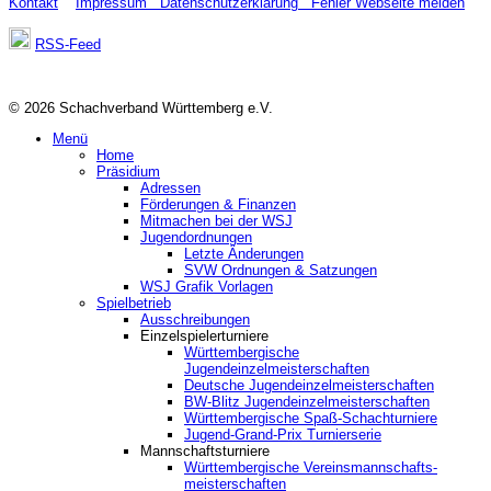
Kontakt
Impressum
Datenschutzerklärung
Fehler Webseite melden
RSS-Feed
© 2026 Schachverband Württemberg e.V.
Menü
Home
Präsidium
Adressen
Förderungen & Finanzen
Mitmachen bei der WSJ
Jugendordnungen
Letzte Änderungen
SVW Ordnungen & Satzungen
WSJ Grafik Vorlagen
Spielbetrieb
Ausschreibungen
Einzelspielerturniere
Württembergische
Jugendeinzelmeisterschaften
Deutsche Jugendeinzelmeisterschaften
BW-Blitz Jugendeinzelmeisterschaften
Württembergische Spaß-Schachturniere
Jugend-Grand-Prix Turnierserie
Mannschaftsturniere
Württembergische Vereinsmannschafts-
meisterschaften