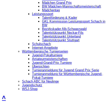
Mädchen Grand Prix
BW Mädchen-Mannschaftsmeisterschaft
Mädchentag
Leistungssport
Talentförderung & Kader
GKL Kommission Leistungssport Schach in
BW
Bezirkskader Alb-Schwarzwald
Talentstützpunkt Neckar-Fils
Talentstützpunkt Unterland
Talentstützpunkt Stuttgart
Schulschach
Internet-Angebote
Württembergische Turnierserien
Jugend-Pokalturniere
Amateurmeisterschaften
Jugend-Grand-Prix Turniere
Übersichten
Turnieranmeldung für Jugend Grand Prix Serie
Turnieranmeldung für Württembergische Jugend-
Pokal-Turniere
Schach ABC für Neulinge
Jugendschutz
WSJ-Shop
˄