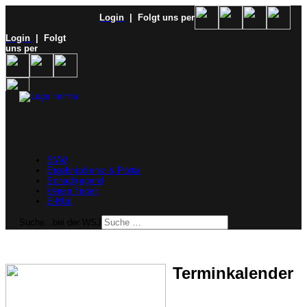
Login
| Folgt uns per
Login
| Folgt
uns per
SVW
Ergebnisdienst & Portal
Schachjugend
Verein finden
E-Mail
Suche...bei der WSJ
Terminkalender