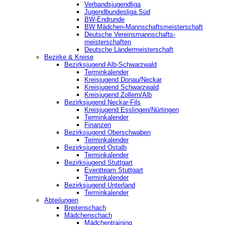
Verbandsjugendliga
Jugendbundesliga Süd
BW-Endrunde
BW Mädchen-Mannschaftsmeisterschaft
Deutsche Vereinsmannschafts-
meisterschaften
Deutsche Ländermeisterschaft
Bezirke & Kreise
Bezirksjugend Alb-Schwarzwald
Terminkalender
Kreisjugend Donau/Neckar
Kreisjugend Schwarzwald
Kreisjugend Zollern/Alb
Bezirksjugend Neckar-Fils
Kreisjugend ‎Esslingen/Nürtingen
Terminkalender
Finanzen
Bezirksjugend Oberschwaben
Terminkalender
Bezirksjugend Ostalb
Terminkalender
Bezirksjugend Stuttgart
‎Eventteam Stuttgart
Terminkalender
Bezirksjugend Unterland
Terminkalender
Abteilungen
Breitenschach
Mädchenschach
Mädchentraining