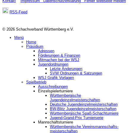
Kontakt
Impressum
Datenschutzerklärung
Fehler Webseite melden
RSS-Feed
© 2026 Schachverband Württemberg e.V.
Menü
Home
Präsidium
Adressen
Förderungen & Finanzen
Mitmachen bei der WSJ
Jugendordnungen
Letzte Änderungen
SVW Ordnungen & Satzungen
WSJ Grafik Vorlagen
Spielbetrieb
Ausschreibungen
Einzelspielerturniere
Württembergische
Jugendeinzelmeisterschaften
Deutsche Jugendeinzelmeisterschaften
BW-Blitz Jugendeinzelmeisterschaften
Württembergische Spaß-Schachturniere
Jugend-Grand-Prix Turnierserie
Mannschaftsturniere
Württembergische Vereinsmannschafts-
meisterschaften