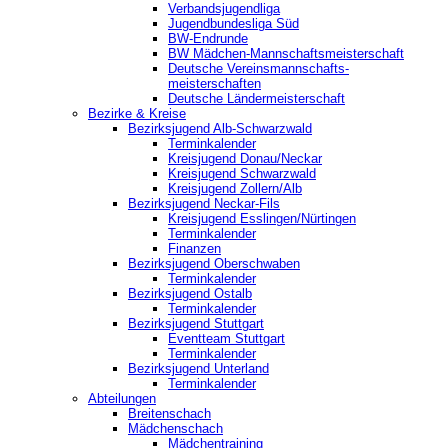
Verbandsjugendliga
Jugendbundesliga Süd
BW-Endrunde
BW Mädchen-Mannschaftsmeisterschaft
Deutsche Vereinsmannschafts-
meisterschaften
Deutsche Ländermeisterschaft
Bezirke & Kreise
Bezirksjugend Alb-Schwarzwald
Terminkalender
Kreisjugend Donau/Neckar
Kreisjugend Schwarzwald
Kreisjugend Zollern/Alb
Bezirksjugend Neckar-Fils
Kreisjugend ‎Esslingen/Nürtingen
Terminkalender
Finanzen
Bezirksjugend Oberschwaben
Terminkalender
Bezirksjugend Ostalb
Terminkalender
Bezirksjugend Stuttgart
‎Eventteam Stuttgart
Terminkalender
Bezirksjugend Unterland
Terminkalender
Abteilungen
Breitenschach
Mädchenschach
Mädchentraining