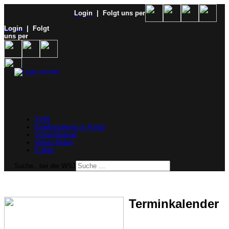
Login
| Folgt uns per
Login
| Folgt
uns per
SVW
Ergebnisdienst & Portal
Schachjugend
Verein finden
E-Mail
Suche...bei der WSJ
Terminkalender