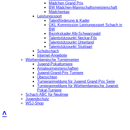
Mädchen Grand Prix
BW Mädchen-Mannschaftsmeisterschaft
Mädchentag
Leistungssport
Talentförderung & Kader
GKL Kommission Leistungssport Schach in
BW
Bezirkskader Alb-Schwarzwald
Talentstützpunkt Neckar-Fils
Talentstützpunkt Unterland
Talentstützpunkt Stuttgart
Schulschach
Internet-Angebote
Württembergische Turnierserien
Jugend-Pokalturniere
Amateurmeisterschaften
Jugend-Grand-Prix Turniere
Übersichten
Turnieranmeldung für Jugend Grand Prix Serie
Turnieranmeldung für Württembergische Jugend-
Pokal-Turniere
Schach ABC für Neulinge
Jugendschutz
WSJ-Shop
˄