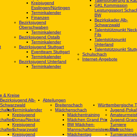
Talentförderung & Ka
Kreisjugend
GKL Kommission
‎Esslingen/Nürtingen
Leistungssport Schac
Terminkalender
BW
Finanzen
Bezirkskader Alb-
Bezirksjugend
Schwarzwald
Oberschwaben
Talentstützpunkt Neck
Terminkalender
Fils
Bezirksjugend Ostalb
Talentstützpunkt
Terminkalender
Unterland
t
Bezirksjugend Stuttgart
Talentstützpunkt Stutt
‎Eventteam Stuttgart
Schulschach
Terminkalender
Internet-Angebote
Bezirksjugend Unterland
Terminkalender
e & Kreise
Bezirksjugend Alb-
Abteilungen
Schwarzwald
Breitenschach
Württembergische T
chaften
Terminkalender
Mädchenschach
Jugend-Pokal
Kreisjugend
Mädchentraining
Amateurmeist
chaften
Donau/Neckar
Mädchen Grand Prix
Jugend-Grand
Kreisjugend
BW Mädchen-
Turniere
chaften
Schwarzwald
Mannschaftsmeisterschaft
Übersichten
Kreisjugend
Mädchentag
Turnieranmel