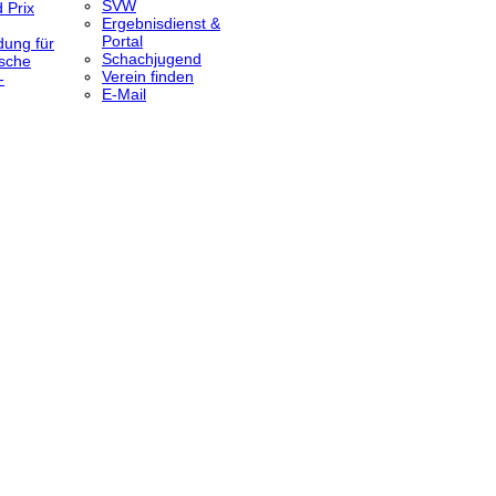
SVW
 Prix
Ergebnisdienst &
Portal
dung für
Schachjugend
sche
Verein finden
-
E-Mail