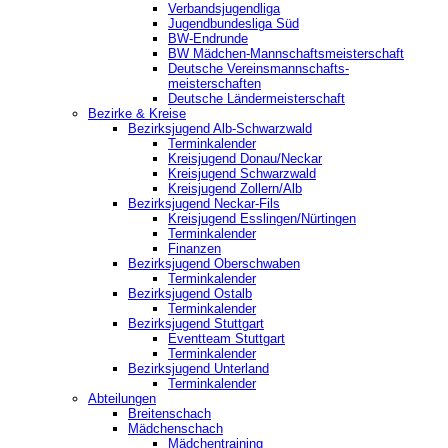
Verbandsjugendliga
Jugendbundesliga Süd
BW-Endrunde
BW Mädchen-Mannschaftsmeisterschaft
Deutsche Vereinsmannschafts-
meisterschaften
Deutsche Ländermeisterschaft
Bezirke & Kreise
Bezirksjugend Alb-Schwarzwald
Terminkalender
Kreisjugend Donau/Neckar
Kreisjugend Schwarzwald
Kreisjugend Zollern/Alb
Bezirksjugend Neckar-Fils
Kreisjugend ‎Esslingen/Nürtingen
Terminkalender
Finanzen
Bezirksjugend Oberschwaben
Terminkalender
Bezirksjugend Ostalb
Terminkalender
Bezirksjugend Stuttgart
‎Eventteam Stuttgart
Terminkalender
Bezirksjugend Unterland
Terminkalender
Abteilungen
Breitenschach
Mädchenschach
Mädchentraining