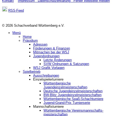
Kontakt
Impressum
Datenschutzerklärung
Fehler Webseite melden
RSS-Feed
© 2026 Schachverband Württemberg e.V.
Menü
Home
Präsidium
Adressen
Förderungen & Finanzen
Mitmachen bei der WSJ
Jugendordnungen
Letzte Änderungen
SVW Ordnungen & Satzungen
WSJ Grafik Vorlagen
Spielbetrieb
Ausschreibungen
Einzelspielerturniere
Württembergische
Jugendeinzelmeisterschaften
Deutsche Jugendeinzelmeisterschaften
BW-Blitz Jugendeinzelmeisterschaften
Württembergische Spaß-Schachturniere
Jugend-Grand-Prix Turnierserie
Mannschaftsturniere
Württembergische Vereinsmannschafts-
meisterschaften