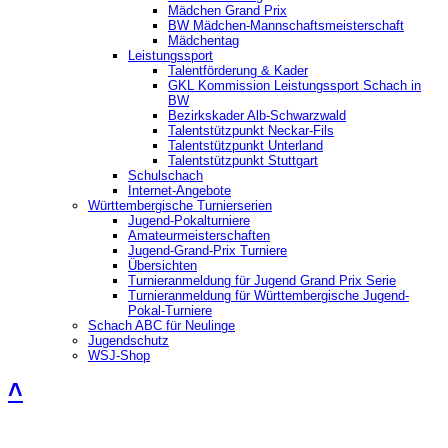
Mädchen Grand Prix
BW Mädchen-Mannschaftsmeisterschaft
Mädchentag
Leistungssport
Talentförderung & Kader
GKL Kommission Leistungssport Schach in
BW
Bezirkskader Alb-Schwarzwald
Talentstützpunkt Neckar-Fils
Talentstützpunkt Unterland
Talentstützpunkt Stuttgart
Schulschach
Internet-Angebote
Württembergische Turnierserien
Jugend-Pokalturniere
Amateurmeisterschaften
Jugend-Grand-Prix Turniere
Übersichten
Turnieranmeldung für Jugend Grand Prix Serie
Turnieranmeldung für Württembergische Jugend-
Pokal-Turniere
Schach ABC für Neulinge
Jugendschutz
WSJ-Shop
˄