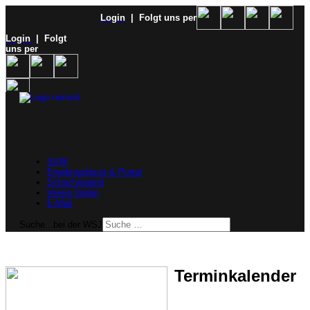
Login
| Folgt uns per
Login
| Folgt
uns per
SVW
Ergebnisdienst & Portal
Schachjugend
Verein finden
E-Mail
Suche...bei der WSJ
Terminkalender