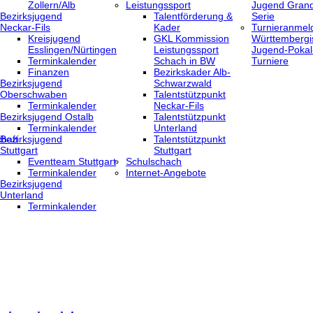
Zollern/Alb
Leistungssport
Jugend Grand
Bezirksjugend
Talentförderung &
Serie
Neckar-Fils
Kader
Turnieranmel
Kreisjugend
GKL Kommission
Württembergi
‎Esslingen/Nürtingen
Leistungssport
Jugend-Pokal
Terminkalender
Schach in BW
Turniere
Finanzen
Bezirkskader Alb-
Bezirksjugend
Schwarzwald
Oberschwaben
Talentstützpunkt
Terminkalender
Neckar-Fils
Bezirksjugend Ostalb
Talentstützpunkt
Terminkalender
Unterland
haft
Bezirksjugend
Talentstützpunkt
Stuttgart
Stuttgart
‎Eventteam Stuttgart
Schulschach
Terminkalender
Internet-Angebote
Bezirksjugend
Unterland
Terminkalender