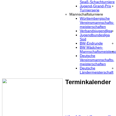
Spaß-Schachturniere
Jugend-Grand-Prix
Turnierserie
Mannschaftsturniere
Württembergische
Vereinsmannschafts-
meisterschaften
Verbandsjugendliga
Jugendbundesliga
Süd
BW-Endrunde
BW Mädchen-
Mannschaftsmeistersc
Deutsche
Vereinsmannschafts-
meisterschaften
Deutsche
Ländermeisterschaft
Terminkalender