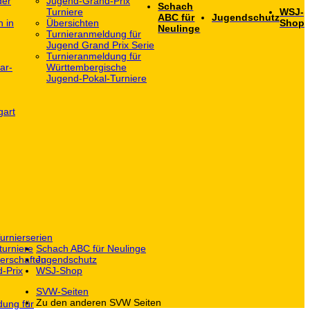
der
Jugend-Grand-Prix
Schach
Turniere
WSJ-
ABC für
Jugendschutz
h in
Übersichten
Shop
Neulinge
Turnieranmeldung für
Jugend Grand Prix Serie
Turnieranmeldung für
ar-
Württembergische
Jugend-Pokal-Turniere
gart
urnierserien
turniere
Schach ABC für Neulinge
erschaften
Jugendschutz
-Prix
WSJ-Shop
SVW-Seiten
Zu den anderen SVW Seiten
dung für