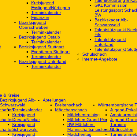
Talentförderung & Ka
Kreisjugend
GKL Kommission
‎Esslingen/Nürtingen
Leistungssport Schac
Terminkalender
BW
Finanzen
Bezirkskader Alb-
Bezirksjugend
Schwarzwald
Oberschwaben
Talentstützpunkt Neck
Terminkalender
Fils
Bezirksjugend Ostalb
Talentstützpunkt
Terminkalender
Unterland
t
Bezirksjugend Stuttgart
Talentstützpunkt Stutt
‎Eventteam Stuttgart
Schulschach
Terminkalender
Internet-Angebote
Bezirksjugend Unterland
Terminkalender
e & Kreise
Bezirksjugend Alb-
Abteilungen
Schwarzwald
Breitenschach
Württembergische T
chaften
Terminkalender
Mädchenschach
Jugend-Pokal
Kreisjugend
Mädchentraining
Amateurmeist
chaften
Donau/Neckar
Mädchen Grand Prix
Jugend-Grand
Kreisjugend
BW Mädchen-
Turniere
chaften
Schwarzwald
Mannschaftsmeisterschaft
Übersichten
Kreisjugend
Mädchentag
Turnieranmel