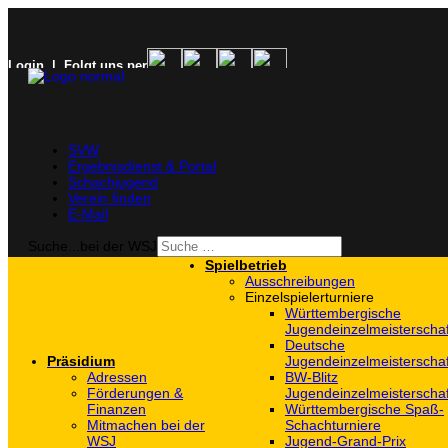
Login
| Folgt uns per
SVW
Ergebnisdienst & Portal
Schachjugend
Verein finden
E-Mail
Suche...bei der WSJ
Spielbetrieb
Ausschreibungen
Einzelspielerturniere
Württembergische
Jugendeinzelmeisterscha
Deutsche
Präsidium
Jugendeinzelmeisterscha
Adressen
BW-Blitz
Förderungen &
Jugendeinzelmeisterscha
Finanzen
Württembergische Spaß-
Mitmachen bei der
Schachturniere
WSJ
Jugend-Grand-Prix