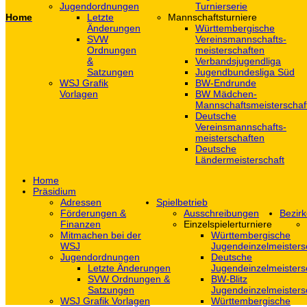
Jugendordnungen
Turnierserie
Home
Letzte
Mannschaftsturniere
Änderungen
Württembergische
SVW
Vereinsmannschafts-
Ordnungen
meisterschaften
&
Verbandsjugendliga
Satzungen
Jugendbundesliga Süd
WSJ Grafik
BW-Endrunde
Vorlagen
BW Mädchen-
Mannschaftsmeisterschaf
Deutsche
Vereinsmannschafts-
meisterschaften
Deutsche
Ländermeisterschaft
Home
Präsidium
Adressen
Spielbetrieb
Förderungen &
Ausschreibungen
Bezirk
Finanzen
Einzelspielerturniere
Mitmachen bei der
Württembergische
WSJ
Jugendeinzelmeisters
Jugendordnungen
Deutsche
Letzte Änderungen
Jugendeinzelmeisters
SVW Ordnungen &
BW-Blitz
Satzungen
Jugendeinzelmeisters
WSJ Grafik Vorlagen
Württembergische