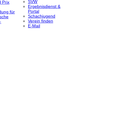
SVW
 Prix
Ergebnisdienst &
Portal
dung für
Schachjugend
sche
Verein finden
-
E-Mail