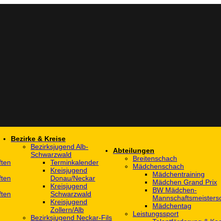
Bezirke & Kreise
Bezirksjugend Alb-
Abteilungen
Schwarzwald
Breitenschach
ften
Terminkalender
Mädchenschach
Kreisjugend
Mädchentraining
ften
Donau/Neckar
Mädchen Grand Prix
Kreisjugend
BW Mädchen-
ften
Schwarzwald
Mannschaftsmeistersc
Kreisjugend
Mädchentag
Zollern/Alb
Leistungssport
Bezirksjugend Neckar-Fils