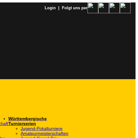
Login
| Folgt uns per
Württembergische
haft
Turnierserien
Jugend-Pokalturniere
Amateurmeisterschaften