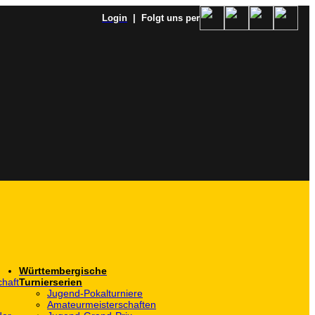
Login
| Folgt uns per
Württembergische
haft
Turnierserien
Jugend-Pokalturniere
Amateurmeisterschaften