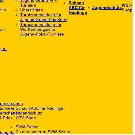
der
Jugend-Grand-Prix
Schach
Turniere
WSJ-
ABC für
Jugendschutz
h in
Übersichten
Shop
Neulinge
Turnieranmeldung für
Jugend Grand Prix Serie
Turnieranmeldung für
ar-
Württembergische
Jugend-Pokal-Turniere
gart
urnierserien
turniere
Schach ABC für Neulinge
erschaften
Jugendschutz
-Prix
WSJ-Shop
SVW-Seiten
Zu den anderen SVW Seiten
dung für