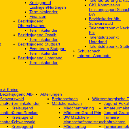
Talentförderung & Ka
Kreisjugend
GKL Kommission
‎Esslingen/Nürtingen
Leistungssport Schac
Terminkalender
BW
Finanzen
Bezirkskader Alb-
Bezirksjugend
Schwarzwald
Oberschwaben
Talentstützpunkt Neck
Terminkalender
Fils
Bezirksjugend Ostalb
Talentstützpunkt
Terminkalender
Unterland
t
Bezirksjugend Stuttgart
Talentstützpunkt Stutt
‎Eventteam Stuttgart
Schulschach
Terminkalender
Internet-Angebote
Bezirksjugend Unterland
Terminkalender
e & Kreise
Bezirksjugend Alb-
Abteilungen
Schwarzwald
Breitenschach
Württembergische T
chaften
Terminkalender
Mädchenschach
Jugend-Pokal
Kreisjugend
Mädchentraining
Amateurmeist
chaften
Donau/Neckar
Mädchen Grand Prix
Jugend-Grand
Kreisjugend
BW Mädchen-
Turniere
chaften
Schwarzwald
Mannschaftsmeisterschaft
Übersichten
Kreisjugend
Mädchentag
Turnieranmel