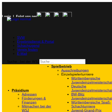
Login
| Folgt uns per
SVW
Ergebnisdienst & Portal
Schachjugend
Verein finden
E-Mail
Suche...bei der WSJ
Spielbetrieb
Ausschreibungen
Einzelspielerturniere
Württembergische
Jugendeinzelmeisterscha
Deutsche
Präsidium
Jugendeinzelmeisterscha
Adressen
BW-Blitz
Förderungen &
Jugendeinzelmeisterscha
Finanzen
Württembergische Spaß-
Mitmachen bei der
Schachturniere
WSJ
Jugend-Grand-Prix