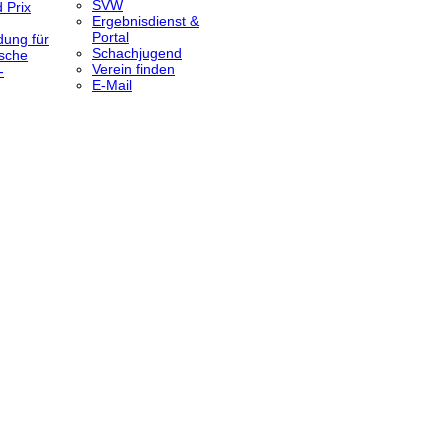
SVW
 Prix
Ergebnisdienst &
Portal
dung für
Schachjugend
sche
Verein finden
-
E-Mail