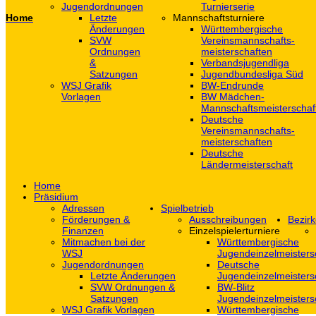
Jugendordnungen
Turnierserie
Home
Letzte
Mannschaftsturniere
Änderungen
Württembergische
SVW
Vereinsmannschafts-
Ordnungen
meisterschaften
&
Verbandsjugendliga
Satzungen
Jugendbundesliga Süd
WSJ Grafik
BW-Endrunde
Vorlagen
BW Mädchen-
Mannschaftsmeisterschaf
Deutsche
Vereinsmannschafts-
meisterschaften
Deutsche
Ländermeisterschaft
Home
Präsidium
Adressen
Spielbetrieb
Förderungen &
Ausschreibungen
Bezirk
Finanzen
Einzelspielerturniere
Mitmachen bei der
Württembergische
WSJ
Jugendeinzelmeisters
Jugendordnungen
Deutsche
Letzte Änderungen
Jugendeinzelmeisters
SVW Ordnungen &
BW-Blitz
Satzungen
Jugendeinzelmeisters
WSJ Grafik Vorlagen
Württembergische