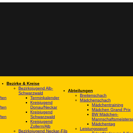
Bezirke & Kreise
Bezirksjugend Alb-
Abteilungen
Schwarzwald
Breitenschach
ften
Terminkalender
Mädchenschach
Kreisjugend
Mädchentraining
ften
Donau/Neckar
Mädchen Grand Prix
Kreisjugend
BW Mädchen-
ften
Schwarzwald
Mannschaftsmeistersc
Kreisjugend
Mädchentag
Zollern/Alb
Leistungssport
Bezirksjugend Neckar-Fils