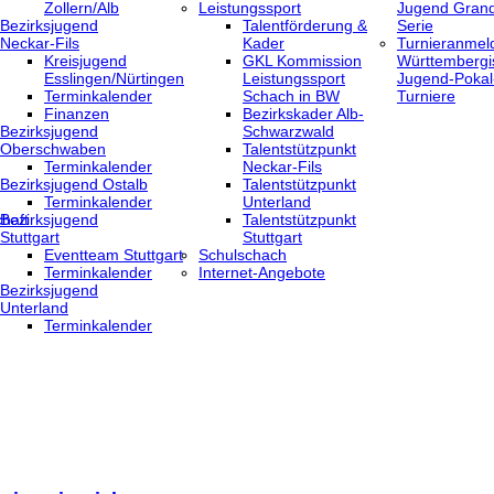
Zollern/Alb
Leistungssport
Jugend Grand
Bezirksjugend
Talentförderung &
Serie
Neckar-Fils
Kader
Turnieranmel
Kreisjugend
GKL Kommission
Württembergi
‎Esslingen/Nürtingen
Leistungssport
Jugend-Pokal
Terminkalender
Schach in BW
Turniere
Finanzen
Bezirkskader Alb-
Bezirksjugend
Schwarzwald
Oberschwaben
Talentstützpunkt
Terminkalender
Neckar-Fils
Bezirksjugend Ostalb
Talentstützpunkt
Terminkalender
Unterland
haft
Bezirksjugend
Talentstützpunkt
Stuttgart
Stuttgart
‎Eventteam Stuttgart
Schulschach
Terminkalender
Internet-Angebote
Bezirksjugend
Unterland
Terminkalender