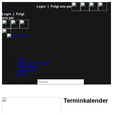
Login
| Folgt uns per
Login
| Folgt
uns per
SVW
Ergebnisdienst & Portal
Schachjugend
Verein finden
E-Mail
Suche...bei der WSJ
Terminkalender