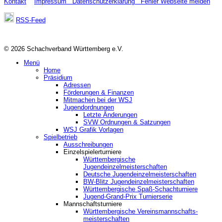
Kontakt
Impressum
Datenschutzerklärung
Fehler Webseite melden
RSS-Feed
© 2026 Schachverband Württemberg e.V.
Menü
Home
Präsidium
Adressen
Förderungen & Finanzen
Mitmachen bei der WSJ
Jugendordnungen
Letzte Änderungen
SVW Ordnungen & Satzungen
WSJ Grafik Vorlagen
Spielbetrieb
Ausschreibungen
Einzelspielerturniere
Württembergische
Jugendeinzelmeisterschaften
Deutsche Jugendeinzelmeisterschaften
BW-Blitz Jugendeinzelmeisterschaften
Württembergische Spaß-Schachturniere
Jugend-Grand-Prix Turnierserie
Mannschaftsturniere
Württembergische Vereinsmannschafts-
meisterschaften