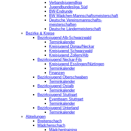
Verbandsjugendliga
Jugendbundesliga Süd
BW-Endrunde
BW Mädchen-Mannschaftsmeisterschaft
Deutsche Vereinsmannschafts-
meisterschaften
Deutsche Ländermeisterschaft
Bezirke & Kreise
Bezirksjugend Alb-Schwarzwald
Terminkalender
Kreisjugend Donau/Neckar
Kreisjugend Schwarzwald
Kreisjugend Zollern/Alb
Bezirksjugend Neckar-Fils
Kreisjugend ‎Esslingen/Nürtingen
Terminkalender
Finanzen
Bezirksjugend Oberschwaben
Terminkalender
Bezirksjugend Ostalb
Terminkalender
Bezirksjugend Stuttgart
‎Eventteam Stuttgart
Terminkalender
Bezirksjugend Unterland
Terminkalender
Abteilungen
Breitenschach
Mädchenschach
Mädchentraining