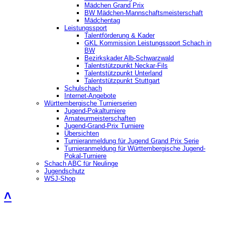
Mädchen Grand Prix
BW Mädchen-Mannschaftsmeisterschaft
Mädchentag
Leistungssport
Talentförderung & Kader
GKL Kommission Leistungssport Schach in
BW
Bezirkskader Alb-Schwarzwald
Talentstützpunkt Neckar-Fils
Talentstützpunkt Unterland
Talentstützpunkt Stuttgart
Schulschach
Internet-Angebote
Württembergische Turnierserien
Jugend-Pokalturniere
Amateurmeisterschaften
Jugend-Grand-Prix Turniere
Übersichten
Turnieranmeldung für Jugend Grand Prix Serie
Turnieranmeldung für Württembergische Jugend-
Pokal-Turniere
Schach ABC für Neulinge
Jugendschutz
WSJ-Shop
˄