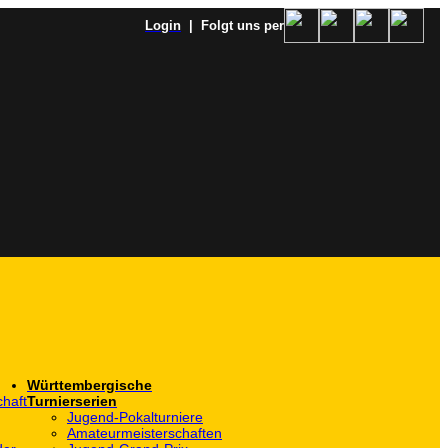
Login
| Folgt uns per
Württembergische
haft
Turnierserien
Jugend-Pokalturniere
Amateurmeisterschaften