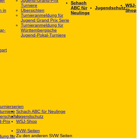
der
Jugend-Grand-Prix
Schach
Turniere
WSJ-
ABC für
Jugendschutz
h in
Übersichten
Shop
Neulinge
Turnieranmeldung für
Jugend Grand Prix Serie
Turnieranmeldung für
ar-
Württembergische
Jugend-Pokal-Turniere
gart
urnierserien
turniere
Schach ABC für Neulinge
erschaften
Jugendschutz
-Prix
WSJ-Shop
SVW-Seiten
Zu den anderen SVW Seiten
dung für