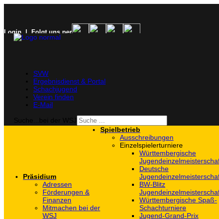
Login
| Folgt uns per
SVW
Ergebnisdienst & Portal
Schachjugend
Verein finden
E-Mail
Suche...bei der WSJ
Spielbetrieb
Ausschreibungen
Einzelspielerturniere
Württembergische
Jugendeinzelmeisterscha
Deutsche
Präsidium
Jugendeinzelmeisterscha
Adressen
BW-Blitz
Förderungen &
Jugendeinzelmeisterscha
Finanzen
Württembergische Spaß-
Mitmachen bei der
Schachturniere
WSJ
Jugend-Grand-Prix