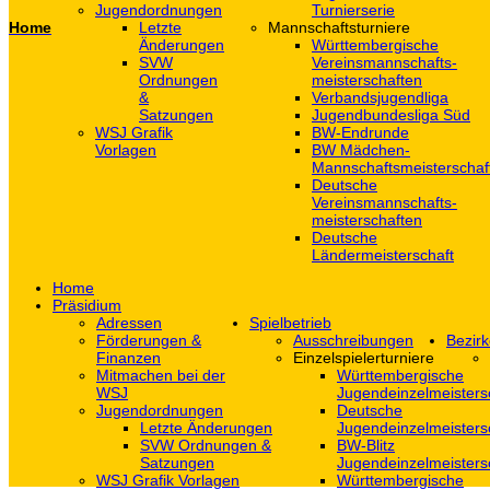
Jugendordnungen
Turnierserie
Home
Letzte
Mannschaftsturniere
Änderungen
Württembergische
SVW
Vereinsmannschafts-
Ordnungen
meisterschaften
&
Verbandsjugendliga
Satzungen
Jugendbundesliga Süd
WSJ Grafik
BW-Endrunde
Vorlagen
BW Mädchen-
Mannschaftsmeisterschaf
Deutsche
Vereinsmannschafts-
meisterschaften
Deutsche
Ländermeisterschaft
Home
Präsidium
Adressen
Spielbetrieb
Förderungen &
Ausschreibungen
Bezirk
Finanzen
Einzelspielerturniere
Mitmachen bei der
Württembergische
WSJ
Jugendeinzelmeisters
Jugendordnungen
Deutsche
Letzte Änderungen
Jugendeinzelmeisters
SVW Ordnungen &
BW-Blitz
Satzungen
Jugendeinzelmeisters
WSJ Grafik Vorlagen
Württembergische