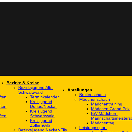
Bezirke & Kreise
Bezirksjugend Alb-
Abteilungen
Schwarzwald
Breitenschach
ften
Terminkalender
Mädchenschach
Kreisjugend
Mädchentraining
ften
Donau/Neckar
Mädchen Grand Prix
Kreisjugend
BW Mädchen-
ften
Schwarzwald
Mannschaftsmeistersc
Kreisjugend
Mädchentag
Zollern/Alb
Leistungssport
Bezirksjugend Neckar-Fils