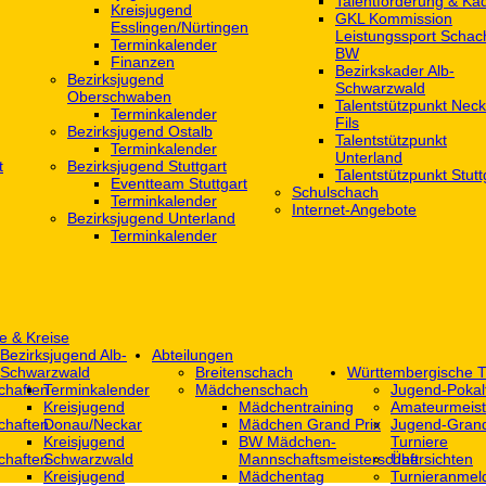
Talentförderung & Ka
Kreisjugend
GKL Kommission
‎Esslingen/Nürtingen
Leistungssport Schac
Terminkalender
BW
Finanzen
Bezirkskader Alb-
Bezirksjugend
Schwarzwald
Oberschwaben
Talentstützpunkt Neck
Terminkalender
Fils
Bezirksjugend Ostalb
Talentstützpunkt
Terminkalender
Unterland
t
Bezirksjugend Stuttgart
Talentstützpunkt Stutt
‎Eventteam Stuttgart
Schulschach
Terminkalender
Internet-Angebote
Bezirksjugend Unterland
Terminkalender
e & Kreise
Bezirksjugend Alb-
Abteilungen
Schwarzwald
Breitenschach
Württembergische T
chaften
Terminkalender
Mädchenschach
Jugend-Pokal
Kreisjugend
Mädchentraining
Amateurmeist
chaften
Donau/Neckar
Mädchen Grand Prix
Jugend-Grand
Kreisjugend
BW Mädchen-
Turniere
chaften
Schwarzwald
Mannschaftsmeisterschaft
Übersichten
Kreisjugend
Mädchentag
Turnieranmel