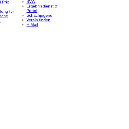
SVW
 Prix
Ergebnisdienst &
Portal
dung für
Schachjugend
sche
Verein finden
-
E-Mail