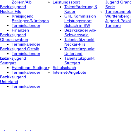
Zollern/Alb
Leistungssport
Jugend Grand
Bezirksjugend
Talentförderung &
Serie
Neckar-Fils
Kader
Turnieranmel
Kreisjugend
GKL Kommission
Württembergi
‎Esslingen/Nürtingen
Leistungssport
Jugend-Pokal
Terminkalender
Schach in BW
Turniere
Finanzen
Bezirkskader Alb-
Bezirksjugend
Schwarzwald
Oberschwaben
Talentstützpunkt
Terminkalender
Neckar-Fils
Bezirksjugend Ostalb
Talentstützpunkt
Terminkalender
Unterland
haft
Bezirksjugend
Talentstützpunkt
Stuttgart
Stuttgart
‎Eventteam Stuttgart
Schulschach
Terminkalender
Internet-Angebote
Bezirksjugend
Unterland
Terminkalender