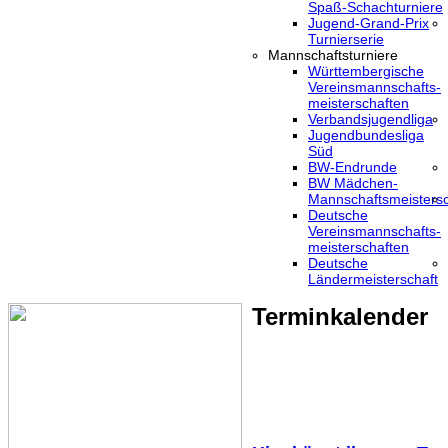
Spaß-Schachturniere
Jugend-Grand-Prix
Turnierserie
Mannschaftsturniere
Württembergische
Vereinsmannschafts-
meisterschaften
Verbandsjugendliga
Jugendbundesliga
Süd
BW-Endrunde
BW Mädchen-
Mannschaftsmeistersc
Deutsche
Vereinsmannschafts-
meisterschaften
Deutsche
Ländermeisterschaft
Terminkalender