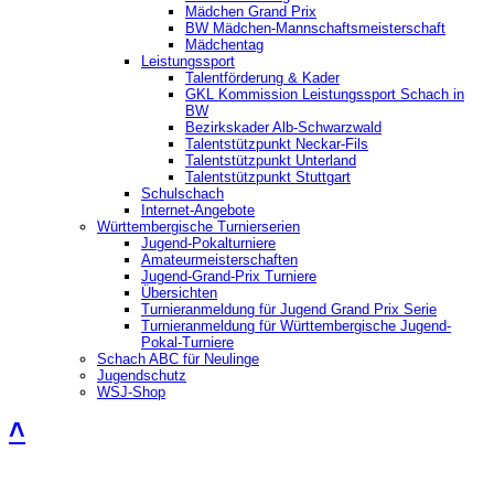
Mädchen Grand Prix
BW Mädchen-Mannschaftsmeisterschaft
Mädchentag
Leistungssport
Talentförderung & Kader
GKL Kommission Leistungssport Schach in
BW
Bezirkskader Alb-Schwarzwald
Talentstützpunkt Neckar-Fils
Talentstützpunkt Unterland
Talentstützpunkt Stuttgart
Schulschach
Internet-Angebote
Württembergische Turnierserien
Jugend-Pokalturniere
Amateurmeisterschaften
Jugend-Grand-Prix Turniere
Übersichten
Turnieranmeldung für Jugend Grand Prix Serie
Turnieranmeldung für Württembergische Jugend-
Pokal-Turniere
Schach ABC für Neulinge
Jugendschutz
WSJ-Shop
˄