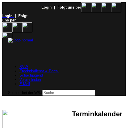
Login
| Folgt uns per
Login
| Folgt
uns per
SVW
Ergebnisdienst & Portal
Schachjugend
Verein finden
E-Mail
Suche...bei der WSJ
Terminkalender