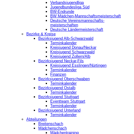
Verbandsjugendliga
Jugendbundesliga Süd
BW-Endrunde
BW Mädchen-Mannschaftsmeisterschaft
Deutsche Vereinsmannschafts-
meisterschaften
Deutsche Ländermeisterschaft
Bezirke & Kreise
Bezirksjugend Alb-Schwarzwald
Terminkalender
Kreisjugend Donau/Neckar
Kreisjugend Schwarzwald
Kreisjugend Zollern/Alb
Bezirksjugend Neckar-Fils
Kreisjugend ‎Esslingen/Nürtingen
Terminkalender
Finanzen
Bezirksjugend Oberschwaben
Terminkalender
Bezirksjugend Ostalb
Terminkalender
Bezirksjugend Stuttgart
‎Eventteam Stuttgart
Terminkalender
Bezirksjugend Unterland
Terminkalender
Abteilungen
Breitenschach
Mädchenschach
Mädchentraining