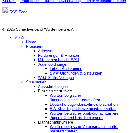
Kontakt
Impressum
Datenschutzerklärung
Fehler Webseite melden
RSS-Feed
© 2026 Schachverband Württemberg e.V.
Menü
Home
Präsidium
Adressen
Förderungen & Finanzen
Mitmachen bei der WSJ
Jugendordnungen
Letzte Änderungen
SVW Ordnungen & Satzungen
WSJ Grafik Vorlagen
Spielbetrieb
Ausschreibungen
Einzelspielerturniere
Württembergische
Jugendeinzelmeisterschaften
Deutsche Jugendeinzelmeisterschaften
BW-Blitz Jugendeinzelmeisterschaften
Württembergische Spaß-Schachturniere
Jugend-Grand-Prix Turnierserie
Mannschaftsturniere
Württembergische Vereinsmannschafts-
meisterschaften