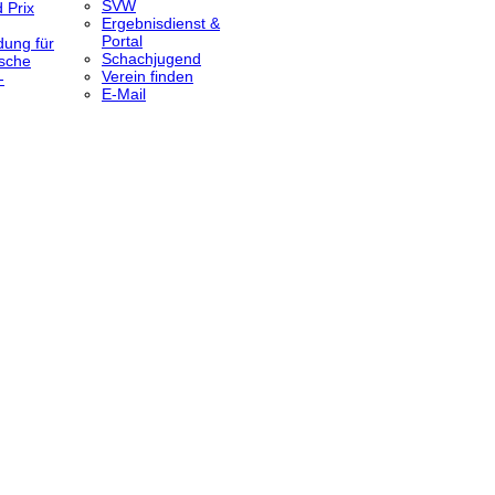
SVW
 Prix
Ergebnisdienst &
Portal
dung für
Schachjugend
sche
Verein finden
-
E-Mail