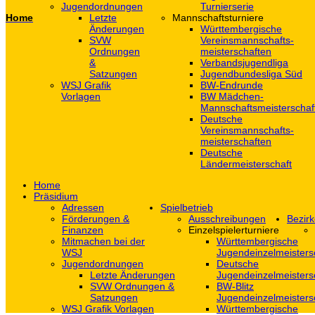
Jugendordnungen
Turnierserie
Home
Letzte
Mannschaftsturniere
Änderungen
Württembergische
SVW
Vereinsmannschafts-
Ordnungen
meisterschaften
&
Verbandsjugendliga
Satzungen
Jugendbundesliga Süd
WSJ Grafik
BW-Endrunde
Vorlagen
BW Mädchen-
Mannschaftsmeisterschaf
Deutsche
Vereinsmannschafts-
meisterschaften
Deutsche
Ländermeisterschaft
Home
Präsidium
Adressen
Spielbetrieb
Förderungen &
Ausschreibungen
Bezirk
Finanzen
Einzelspielerturniere
Mitmachen bei der
Württembergische
WSJ
Jugendeinzelmeisters
Jugendordnungen
Deutsche
Letzte Änderungen
Jugendeinzelmeisters
SVW Ordnungen &
BW-Blitz
Satzungen
Jugendeinzelmeisters
WSJ Grafik Vorlagen
Württembergische