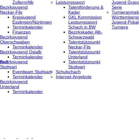
Zollern/Alb
Leistungssport
Jugend Grand
Bezirksjugend
Talentförderung &
Serie
Neckar-Fils
Kader
Turnieranmel
Kreisjugend
GKL Kommission
Württembergi
‎Esslingen/Nürtingen
Leistungssport
Jugend-Pokal
Terminkalender
Schach in BW
Turniere
Finanzen
Bezirkskader Alb-
Bezirksjugend
Schwarzwald
Oberschwaben
Talentstützpunkt
Terminkalender
Neckar-Fils
Bezirksjugend Ostalb
Talentstützpunkt
Terminkalender
Unterland
haft
Bezirksjugend
Talentstützpunkt
Stuttgart
Stuttgart
‎Eventteam Stuttgart
Schulschach
Terminkalender
Internet-Angebote
Bezirksjugend
Unterland
Terminkalender