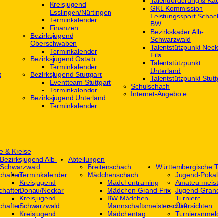
Talentförderung & Ka
Kreisjugend
GKL Kommission
‎Esslingen/Nürtingen
Leistungssport Schac
Terminkalender
BW
Finanzen
Bezirkskader Alb-
Bezirksjugend
Schwarzwald
Oberschwaben
Talentstützpunkt Neck
Terminkalender
Fils
Bezirksjugend Ostalb
Talentstützpunkt
Terminkalender
Unterland
t
Bezirksjugend Stuttgart
Talentstützpunkt Stutt
‎Eventteam Stuttgart
Schulschach
Terminkalender
Internet-Angebote
Bezirksjugend Unterland
Terminkalender
e & Kreise
Bezirksjugend Alb-
Abteilungen
Schwarzwald
Breitenschach
Württembergische T
chaften
Terminkalender
Mädchenschach
Jugend-Pokal
Kreisjugend
Mädchentraining
Amateurmeist
chaften
Donau/Neckar
Mädchen Grand Prix
Jugend-Grand
Kreisjugend
BW Mädchen-
Turniere
chaften
Schwarzwald
Mannschaftsmeisterschaft
Übersichten
Kreisjugend
Mädchentag
Turnieranmel