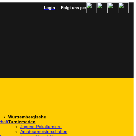
Login
| Folgt uns per
Württembergische
haft
Turnierserien
Jugend-Pokalturniere
Amateurmeisterschaften