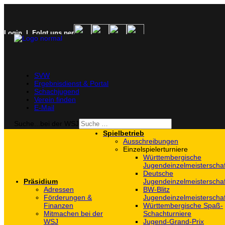
Login
| Folgt uns per
SVW
Ergebnisdienst & Portal
Schachjugend
Verein finden
E-Mail
Suche...bei der WSJ
Spielbetrieb
Ausschreibungen
Einzelspielerturniere
Württembergische
Jugendeinzelmeisterscha
Deutsche
Präsidium
Jugendeinzelmeisterscha
Adressen
BW-Blitz
Förderungen &
Jugendeinzelmeisterscha
Finanzen
Württembergische Spaß-
Mitmachen bei der
Schachturniere
WSJ
Jugend-Grand-Prix