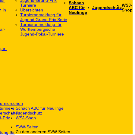
der
Jugend-Grand-Prix
Schach
Turniere
WSJ-
ABC für
Jugendschutz
h in
Übersichten
Shop
Neulinge
Turnieranmeldung für
Jugend Grand Prix Serie
Turnieranmeldung für
ar-
Württembergische
Jugend-Pokal-Turniere
gart
urnierserien
turniere
Schach ABC für Neulinge
erschaften
Jugendschutz
-Prix
WSJ-Shop
SVW-Seiten
Zu den anderen SVW Seiten
dung für