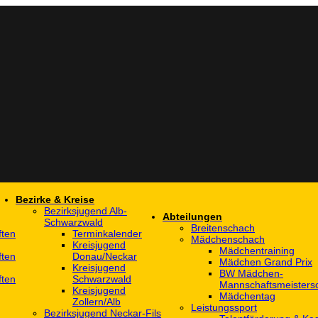
Bezirke & Kreise
Bezirksjugend Alb-
Abteilungen
Schwarzwald
Breitenschach
ften
Terminkalender
Mädchenschach
Kreisjugend
Mädchentraining
ften
Donau/Neckar
Mädchen Grand Prix
Kreisjugend
BW Mädchen-
ften
Schwarzwald
Mannschaftsmeistersc
Kreisjugend
Mädchentag
Zollern/Alb
Leistungssport
Bezirksjugend Neckar-Fils