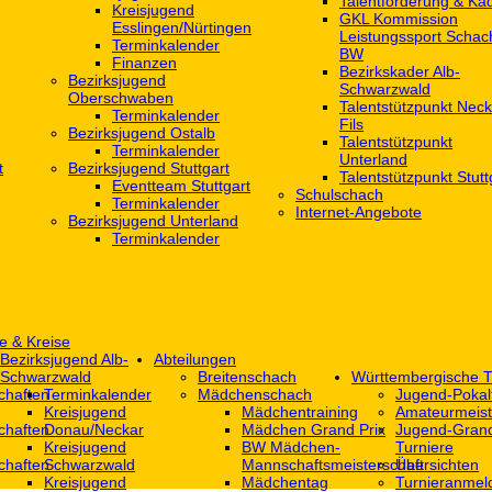
Talentförderung & Ka
Kreisjugend
GKL Kommission
‎Esslingen/Nürtingen
Leistungssport Schac
Terminkalender
BW
Finanzen
Bezirkskader Alb-
Bezirksjugend
Schwarzwald
Oberschwaben
Talentstützpunkt Neck
Terminkalender
Fils
Bezirksjugend Ostalb
Talentstützpunkt
Terminkalender
Unterland
t
Bezirksjugend Stuttgart
Talentstützpunkt Stutt
‎Eventteam Stuttgart
Schulschach
Terminkalender
Internet-Angebote
Bezirksjugend Unterland
Terminkalender
e & Kreise
Bezirksjugend Alb-
Abteilungen
Schwarzwald
Breitenschach
Württembergische T
chaften
Terminkalender
Mädchenschach
Jugend-Pokal
Kreisjugend
Mädchentraining
Amateurmeist
chaften
Donau/Neckar
Mädchen Grand Prix
Jugend-Grand
Kreisjugend
BW Mädchen-
Turniere
chaften
Schwarzwald
Mannschaftsmeisterschaft
Übersichten
Kreisjugend
Mädchentag
Turnieranmel