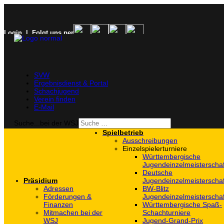
Login
| Folgt uns per
SVW
Ergebnisdienst & Portal
Schachjugend
Verein finden
E-Mail
Suche...bei der WSJ
Spielbetrieb
Ausschreibungen
Einzelspielerturniere
Württembergische
Jugendeinzelmeisterscha
Deutsche
Präsidium
Jugendeinzelmeisterscha
Adressen
BW-Blitz
Förderungen &
Jugendeinzelmeisterscha
Finanzen
Württembergische Spaß-
Mitmachen bei der
Schachturniere
WSJ
Jugend-Grand-Prix