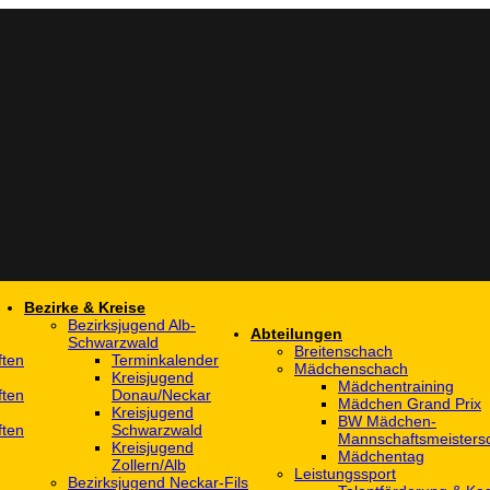
Bezirke & Kreise
Bezirksjugend Alb-
Abteilungen
Schwarzwald
Breitenschach
ften
Terminkalender
Mädchenschach
Kreisjugend
Mädchentraining
ften
Donau/Neckar
Mädchen Grand Prix
Kreisjugend
BW Mädchen-
ften
Schwarzwald
Mannschaftsmeistersc
Kreisjugend
Mädchentag
Zollern/Alb
Leistungssport
Bezirksjugend Neckar-Fils