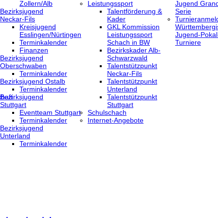
Zollern/Alb
Leistungssport
Jugend Grand
Bezirksjugend
Talentförderung &
Serie
Neckar-Fils
Kader
Turnieranmel
Kreisjugend
GKL Kommission
Württembergi
‎Esslingen/Nürtingen
Leistungssport
Jugend-Pokal
Terminkalender
Schach in BW
Turniere
Finanzen
Bezirkskader Alb-
Bezirksjugend
Schwarzwald
Oberschwaben
Talentstützpunkt
Terminkalender
Neckar-Fils
Bezirksjugend Ostalb
Talentstützpunkt
Terminkalender
Unterland
haft
Bezirksjugend
Talentstützpunkt
Stuttgart
Stuttgart
‎Eventteam Stuttgart
Schulschach
Terminkalender
Internet-Angebote
Bezirksjugend
Unterland
Terminkalender