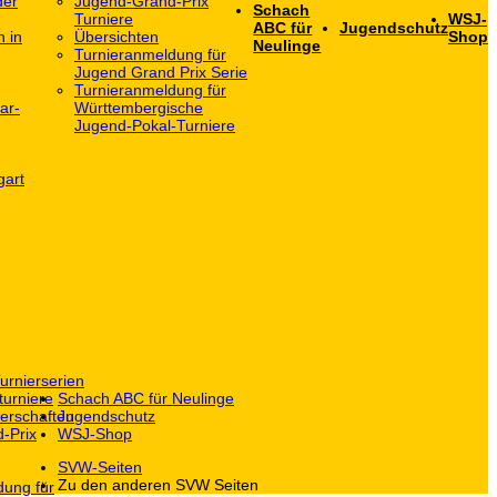
der
Jugend-Grand-Prix
Schach
Turniere
WSJ-
ABC für
Jugendschutz
h in
Übersichten
Shop
Neulinge
Turnieranmeldung für
Jugend Grand Prix Serie
Turnieranmeldung für
ar-
Württembergische
Jugend-Pokal-Turniere
gart
urnierserien
turniere
Schach ABC für Neulinge
erschaften
Jugendschutz
-Prix
WSJ-Shop
SVW-Seiten
Zu den anderen SVW Seiten
dung für