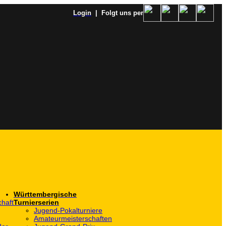
Login
| Folgt uns per
Württembergische
haft
Turnierserien
Jugend-Pokalturniere
Amateurmeisterschaften