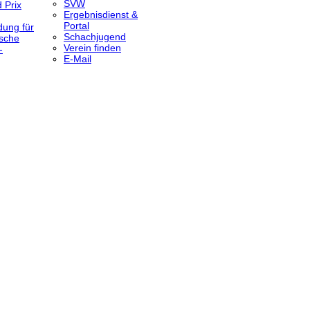
SVW
 Prix
Ergebnisdienst &
Portal
dung für
Schachjugend
sche
Verein finden
-
E-Mail