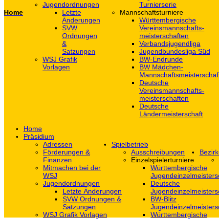
Jugendordnungen
Turnierserie
Home
Letzte
Mannschaftsturniere
Änderungen
Württembergische
SVW
Vereinsmannschafts-
Ordnungen
meisterschaften
&
Verbandsjugendliga
Satzungen
Jugendbundesliga Süd
WSJ Grafik
BW-Endrunde
Vorlagen
BW Mädchen-
Mannschaftsmeisterschaf
Deutsche
Vereinsmannschafts-
meisterschaften
Deutsche
Ländermeisterschaft
Home
Präsidium
Adressen
Spielbetrieb
Förderungen &
Ausschreibungen
Bezirk
Finanzen
Einzelspielerturniere
Mitmachen bei der
Württembergische
WSJ
Jugendeinzelmeisters
Jugendordnungen
Deutsche
Letzte Änderungen
Jugendeinzelmeisters
SVW Ordnungen &
BW-Blitz
Satzungen
Jugendeinzelmeisters
WSJ Grafik Vorlagen
Württembergische