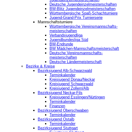
Deutsche Jugendeinzelmeisterschaften
BW-Blitz Jugendeinzelmeisterschaften
Württembergische Spaß-Schachturniere
Jugend-Grand-Prix Turnierserie
Mannschaftsturniere
Württembergische Vereinsmannschafts-
meisterschaften
Verbandsjugendliga
Jugendbundesliga Süd
BW-Endrunde
BW Mädchen-Mannschaftsmeisterschaft
Deutsche Vereinsmannschafts-
meisterschaften
Deutsche Ländermeisterschaft
Bezirke & Kreise
Bezirksjugend Alb-Schwarzwald
Terminkalender
Kreisjugend Donau/Neckar
Kreisjugend Schwarzwald
Kreisjugend Zollern/Alb
Bezirksjugend Neckar-Fils
Kreisjugend ‎Esslingen/Nürtingen
Terminkalender
Finanzen
Bezirksjugend Oberschwaben
Terminkalender
Bezirksjugend Ostalb
Terminkalender
Bezirksjugend Stuttgart