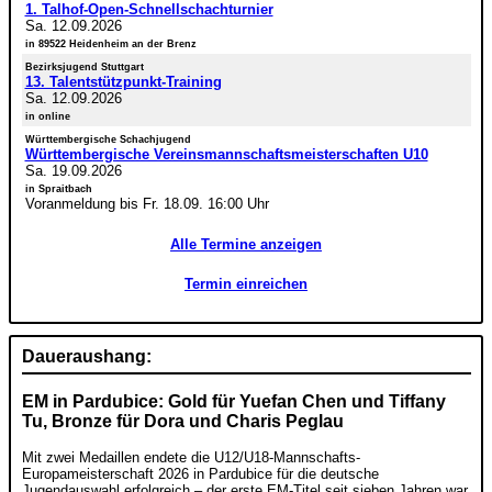
1. Talhof-Open-Schnellschachturnier
Sa. 12.09.2026
in 89522 Heidenheim an der Brenz
Bezirksjugend Stuttgart
13. Talentstützpunkt-Training
Sa. 12.09.2026
in online
Württembergische Schachjugend
Württembergische Vereinsmannschaftsmeisterschaften U10
Sa. 19.09.2026
in Spraitbach
Voranmeldung bis Fr. 18.09. 16:00 Uhr
Alle Termine anzeigen
Termin einreichen
Daueraushang:
EM in Pardubice: Gold für Yuefan Chen und Tiffany
Tu, Bronze für Dora und Charis Peglau
Mit zwei Medaillen endete die U12/U18-Mannschafts-
Europameisterschaft 2026 in Pardubice für die deutsche
Jugendauswahl erfolgreich – der erste EM-Titel seit sieben Jahren war