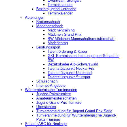
‎Eventteam Stuttgart
Terminkalender
Bezirksjugend Unterland
Terminkalender
Abteilungen
Breitenschach
Mädchenschach
Mädchentraining
Mädchen Grand Prix
BW Mädchen-Mannschaftsmeisterschaft
Mädchentag
Leistungssport
Talentförderung & Kader
GKL Kommission Leistungssport Schach in
BW
Bezirkskader Alb-Schwarzwald
Talentstützpunkt Neckar-Fils
Talentstützpunkt Unterland
Talentstützpunkt Stuttgart
Schulschach
Internet-Angebote
Württembergische Turnierserien
Jugend-Pokalturniere
Amateurmeisterschaften
Jugend-Grand-Prix Turniere
Übersichten
Turnieranmeldung für Jugend Grand Prix Serie
Turnieranmeldung für Württembergische Jugend-
Pokal-Turniere
Schach ABC für Neulinge