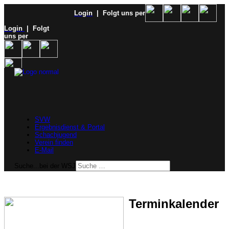
Login
| Folgt uns per
Login
| Folgt
uns per
SVW
Ergebnisdienst & Portal
Schachjugend
Verein finden
E-Mail
Suche...bei der WSJ
Terminkalender