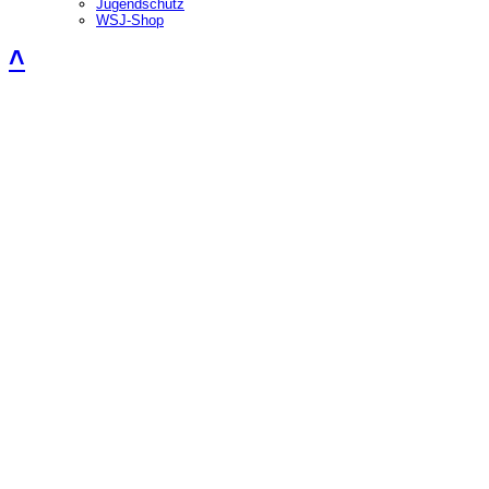
Jugendschutz
WSJ-Shop
˄