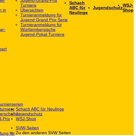
der
Jugend-Grand-Prix
Schach
Turniere
WSJ-
ABC für
Jugendschutz
h in
Übersichten
Shop
Neulinge
Turnieranmeldung für
Jugend Grand Prix Serie
Turnieranmeldung für
ar-
Württembergische
Jugend-Pokal-Turniere
gart
urnierserien
turniere
Schach ABC für Neulinge
erschaften
Jugendschutz
-Prix
WSJ-Shop
SVW-Seiten
Zu den anderen SVW Seiten
dung für