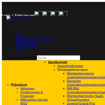
Login
| Folgt uns per
SVW
Ergebnisdienst & Portal
Schachjugend
Verein finden
E-Mail
Suche...bei der WSJ
Spielbetrieb
Ausschreibungen
Einzelspielerturniere
Württembergische
Jugendeinzelmeisterscha
Deutsche
Präsidium
Jugendeinzelmeisterscha
Adressen
BW-Blitz
Förderungen &
Jugendeinzelmeisterscha
Finanzen
Württembergische Spaß-
Mitmachen bei der
Schachturniere
WSJ
Jugend-Grand-Prix