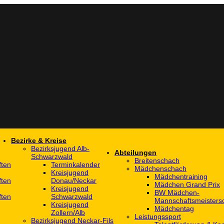
Bezirke & Kreise
Bezirksjugend Alb-
Abteilungen
Schwarzwald
Breitenschach
ften
Terminkalender
Mädchenschach
Kreisjugend
Mädchentraining
ften
Donau/Neckar
Mädchen Grand Prix
Kreisjugend
BW Mädchen-
ften
Schwarzwald
Mannschaftsmeistersc
Kreisjugend
Mädchentag
Zollern/Alb
Leistungssport
Bezirksjugend Neckar-Fils