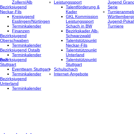
Zollern/Alb
Leistungssport
Jugend Grand
Bezirksjugend
Talentförderung &
Serie
Neckar-Fils
Kader
Turnieranmel
Kreisjugend
GKL Kommission
Württembergi
‎Esslingen/Nürtingen
Leistungssport
Jugend-Pokal
Terminkalender
Schach in BW
Turniere
Finanzen
Bezirkskader Alb-
Bezirksjugend
Schwarzwald
Oberschwaben
Talentstützpunkt
Terminkalender
Neckar-Fils
Bezirksjugend Ostalb
Talentstützpunkt
Terminkalender
Unterland
haft
Bezirksjugend
Talentstützpunkt
Stuttgart
Stuttgart
‎Eventteam Stuttgart
Schulschach
Terminkalender
Internet-Angebote
Bezirksjugend
Unterland
Terminkalender