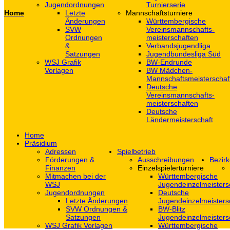
Jugendordnungen
Turnierserie
Home
Letzte
Mannschaftsturniere
Änderungen
Württembergische
SVW
Vereinsmannschafts-
Ordnungen
meisterschaften
&
Verbandsjugendliga
Satzungen
Jugendbundesliga Süd
WSJ Grafik
BW-Endrunde
Vorlagen
BW Mädchen-
Mannschaftsmeisterschaf
Deutsche
Vereinsmannschafts-
meisterschaften
Deutsche
Ländermeisterschaft
Home
Präsidium
Adressen
Spielbetrieb
Förderungen &
Ausschreibungen
Bezirk
Finanzen
Einzelspielerturniere
Mitmachen bei der
Württembergische
WSJ
Jugendeinzelmeisters
Jugendordnungen
Deutsche
Letzte Änderungen
Jugendeinzelmeisters
SVW Ordnungen &
BW-Blitz
Satzungen
Jugendeinzelmeisters
WSJ Grafik Vorlagen
Württembergische