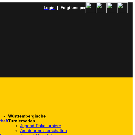
Login
| Folgt uns per
Württembergische
haft
Turnierserien
Jugend-Pokalturniere
Amateurmeisterschaften