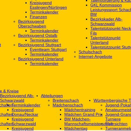
Talentförderung & Ka
Kreisjugend
GKL Kommission
‎Esslingen/Nürtingen
Leistungssport Schac
Terminkalender
BW
Finanzen
Bezirkskader Alb-
Bezirksjugend
Schwarzwald
Oberschwaben
Talentstützpunkt Neck
Terminkalender
Fils
Bezirksjugend Ostalb
Talentstützpunkt
Terminkalender
Unterland
t
Bezirksjugend Stuttgart
Talentstützpunkt Stutt
‎Eventteam Stuttgart
Schulschach
Terminkalender
Internet-Angebote
Bezirksjugend Unterland
Terminkalender
e & Kreise
Bezirksjugend Alb-
Abteilungen
Schwarzwald
Breitenschach
Württembergische T
chaften
Terminkalender
Mädchenschach
Jugend-Pokal
Kreisjugend
Mädchentraining
Amateurmeist
chaften
Donau/Neckar
Mädchen Grand Prix
Jugend-Grand
Kreisjugend
BW Mädchen-
Turniere
chaften
Schwarzwald
Mannschaftsmeisterschaft
Übersichten
Kreisjugend
Mädchentag
Turnieranmel