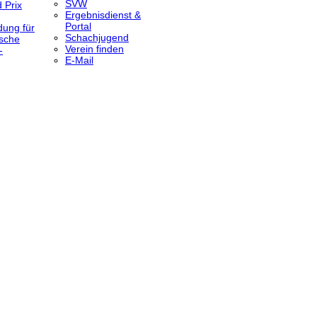
SVW
 Prix
Ergebnisdienst &
Portal
dung für
Schachjugend
sche
Verein finden
-
E-Mail