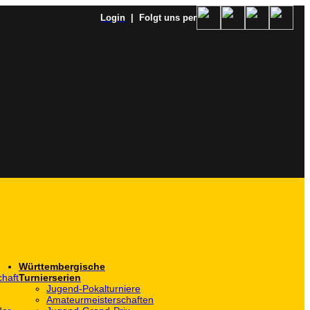
Login
| Folgt uns per
Württembergische
haft
Turnierserien
Jugend-Pokalturniere
Amateurmeisterschaften