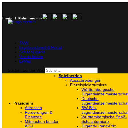
Login
| Folgt uns per
SVW
Ergebnisdienst & Portal
Schachjugend
Verein finden
E-Mail
Suche...bei der WSJ
Spielbetrieb
Ausschreibungen
Einzelspielerturniere
Württembergische
Jugendeinzelmeisterscha
Deutsche
Präsidium
Jugendeinzelmeisterscha
Adressen
BW-Blitz
Förderungen &
Jugendeinzelmeisterscha
Finanzen
Württembergische Spaß-
Mitmachen bei der
Schachturniere
WSJ
Jugend-Grand-Prix