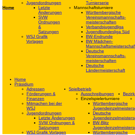
Jugendordnungen
Turnierserie
Home
Letzte
Mannschaftsturniere
Änderungen
Württembergische
SVW
Vereinsmannschafts-
Ordnungen
meisterschaften
&
Verbandsjugendliga
Satzungen
Jugendbundesliga Süd
WSJ Grafik
BW-Endrunde
Vorlagen
BW Mädchen-
Mannschaftsmeisterschaf
Deutsche
Vereinsmannschafts-
meisterschaften
Deutsche
Ländermeisterschaft
Home
Präsidium
Adressen
Spielbetrieb
Förderungen &
Ausschreibungen
Bezirk
Finanzen
Einzelspielerturniere
Mitmachen bei der
Württembergische
WSJ
Jugendeinzelmeisters
Jugendordnungen
Deutsche
Letzte Änderungen
Jugendeinzelmeisters
SVW Ordnungen &
BW-Blitz
Satzungen
Jugendeinzelmeisters
WSJ Grafik Vorlagen
Württembergische