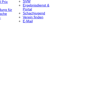
SVW
 Prix
Ergebnisdienst &
Portal
dung für
Schachjugend
sche
Verein finden
-
E-Mail