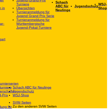
der
Jugend-Grand-Prix
Schach
Turniere
WSJ-
ABC für
Jugendschutz
h in
Übersichten
Shop
Neulinge
Turnieranmeldung für
Jugend Grand Prix Serie
Turnieranmeldung für
ar-
Württembergische
Jugend-Pokal-Turniere
gart
urnierserien
turniere
Schach ABC für Neulinge
erschaften
Jugendschutz
-Prix
WSJ-Shop
SVW-Seiten
Zu den anderen SVW Seiten
dung für