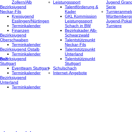
Zollern/Alb
Leistungssport
Jugend Grand
Bezirksjugend
Talentförderung &
Serie
Neckar-Fils
Kader
Turnieranmel
Kreisjugend
GKL Kommission
Württembergi
‎Esslingen/Nürtingen
Leistungssport
Jugend-Pokal
Terminkalender
Schach in BW
Turniere
Finanzen
Bezirkskader Alb-
Bezirksjugend
Schwarzwald
Oberschwaben
Talentstützpunkt
Terminkalender
Neckar-Fils
Bezirksjugend Ostalb
Talentstützpunkt
Terminkalender
Unterland
haft
Bezirksjugend
Talentstützpunkt
Stuttgart
Stuttgart
‎Eventteam Stuttgart
Schulschach
Terminkalender
Internet-Angebote
Bezirksjugend
Unterland
Terminkalender