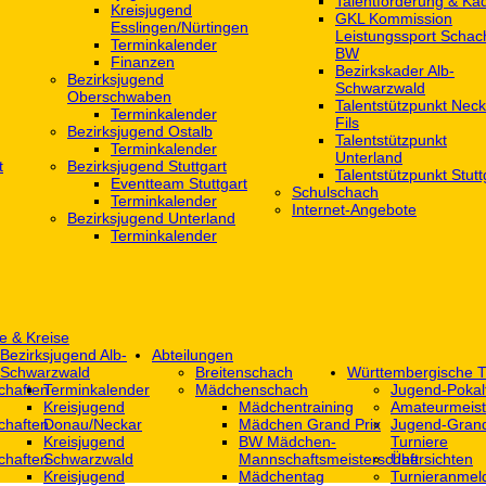
Talentförderung & Ka
Kreisjugend
GKL Kommission
‎Esslingen/Nürtingen
Leistungssport Schac
Terminkalender
BW
Finanzen
Bezirkskader Alb-
Bezirksjugend
Schwarzwald
Oberschwaben
Talentstützpunkt Neck
Terminkalender
Fils
Bezirksjugend Ostalb
Talentstützpunkt
Terminkalender
Unterland
t
Bezirksjugend Stuttgart
Talentstützpunkt Stutt
‎Eventteam Stuttgart
Schulschach
Terminkalender
Internet-Angebote
Bezirksjugend Unterland
Terminkalender
e & Kreise
Bezirksjugend Alb-
Abteilungen
Schwarzwald
Breitenschach
Württembergische T
chaften
Terminkalender
Mädchenschach
Jugend-Pokal
Kreisjugend
Mädchentraining
Amateurmeist
chaften
Donau/Neckar
Mädchen Grand Prix
Jugend-Grand
Kreisjugend
BW Mädchen-
Turniere
chaften
Schwarzwald
Mannschaftsmeisterschaft
Übersichten
Kreisjugend
Mädchentag
Turnieranmel