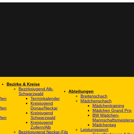
Bezirke & Kreise
Bezirksjugend Alb-
Abteilungen
Schwarzwald
Breitenschach
ften
Terminkalender
Mädchenschach
Kreisjugend
Mädchentraining
ften
Donau/Neckar
Mädchen Grand Prix
Kreisjugend
BW Mädchen-
ften
Schwarzwald
Mannschaftsmeistersc
Kreisjugend
Mädchentag
Zollern/Alb
Leistungssport
Bezirksjugend Neckar-Fils