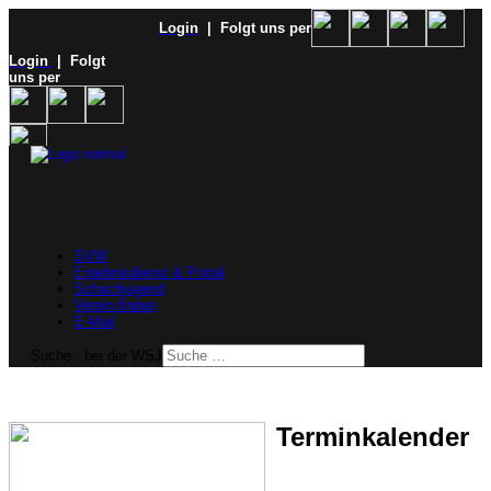
Login
| Folgt uns per
Login
| Folgt
uns per
SVW
Ergebnisdienst & Portal
Schachjugend
Verein finden
E-Mail
Suche...bei der WSJ
Terminkalender