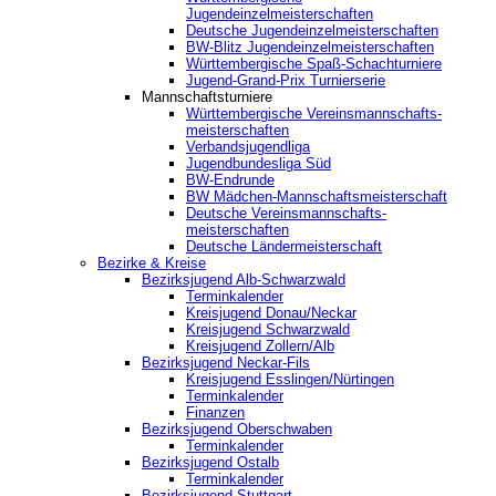
Jugendeinzelmeisterschaften
Deutsche Jugendeinzelmeisterschaften
BW-Blitz Jugendeinzelmeisterschaften
Württembergische Spaß-Schachturniere
Jugend-Grand-Prix Turnierserie
Mannschaftsturniere
Württembergische Vereinsmannschafts-
meisterschaften
Verbandsjugendliga
Jugendbundesliga Süd
BW-Endrunde
BW Mädchen-Mannschaftsmeisterschaft
Deutsche Vereinsmannschafts-
meisterschaften
Deutsche Ländermeisterschaft
Bezirke & Kreise
Bezirksjugend Alb-Schwarzwald
Terminkalender
Kreisjugend Donau/Neckar
Kreisjugend Schwarzwald
Kreisjugend Zollern/Alb
Bezirksjugend Neckar-Fils
Kreisjugend ‎Esslingen/Nürtingen
Terminkalender
Finanzen
Bezirksjugend Oberschwaben
Terminkalender
Bezirksjugend Ostalb
Terminkalender
Bezirksjugend Stuttgart