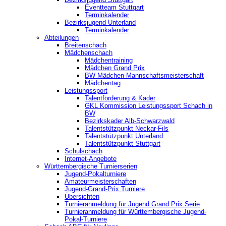
‎Eventteam Stuttgart
Terminkalender
Bezirksjugend Unterland
Terminkalender
Abteilungen
Breitenschach
Mädchenschach
Mädchentraining
Mädchen Grand Prix
BW Mädchen-Mannschaftsmeisterschaft
Mädchentag
Leistungssport
Talentförderung & Kader
GKL Kommission Leistungssport Schach in
BW
Bezirkskader Alb-Schwarzwald
Talentstützpunkt Neckar-Fils
Talentstützpunkt Unterland
Talentstützpunkt Stuttgart
Schulschach
Internet-Angebote
Württembergische Turnierserien
Jugend-Pokalturniere
Amateurmeisterschaften
Jugend-Grand-Prix Turniere
Übersichten
Turnieranmeldung für Jugend Grand Prix Serie
Turnieranmeldung für Württembergische Jugend-
Pokal-Turniere