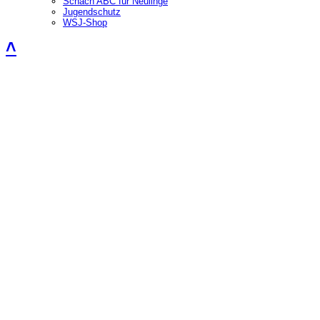
Schach ABC für Neulinge
Jugendschutz
WSJ-Shop
˄