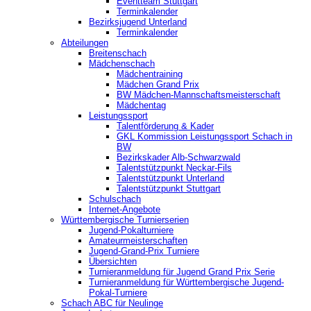
‎Eventteam Stuttgart
Terminkalender
Bezirksjugend Unterland
Terminkalender
Abteilungen
Breitenschach
Mädchenschach
Mädchentraining
Mädchen Grand Prix
BW Mädchen-Mannschaftsmeisterschaft
Mädchentag
Leistungssport
Talentförderung & Kader
GKL Kommission Leistungssport Schach in
BW
Bezirkskader Alb-Schwarzwald
Talentstützpunkt Neckar-Fils
Talentstützpunkt Unterland
Talentstützpunkt Stuttgart
Schulschach
Internet-Angebote
Württembergische Turnierserien
Jugend-Pokalturniere
Amateurmeisterschaften
Jugend-Grand-Prix Turniere
Übersichten
Turnieranmeldung für Jugend Grand Prix Serie
Turnieranmeldung für Württembergische Jugend-
Pokal-Turniere
Schach ABC für Neulinge