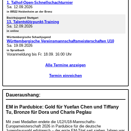
1. Talhof-Open-Schnellschachturnier
Sa. 12.09.2026
in 89522 Heidenheim an der Brenz
Bezirksjugend Stuttgart
13. Talentstützpunkt-Training
Sa. 12.09.2026
in online
Württembergische Schachjugend
Württembergische Vereinsmannschaftsmeisterschaften U10
Sa. 19.09.2026
in Spraitbach
Voranmeldung bis Fr. 18.09. 16:00 Uhr
Alle Termine anzeigen
Termin einreichen
Daueraushang:
EM in Pardubice: Gold für Yuefan Chen und Tiffany
Tu, Bronze für Dora und Charis Peglau
Mit zwei Medaillen endete die U12/U18-Mannschafts-
Europameisterschaft 2026 in Pardubice für die deutsche
Jugendauswahl erfolgreich – der erste EM-Titel seit sieben Jahren war