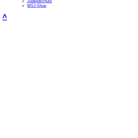
Jugendschutz
WSJ-Shop
˄