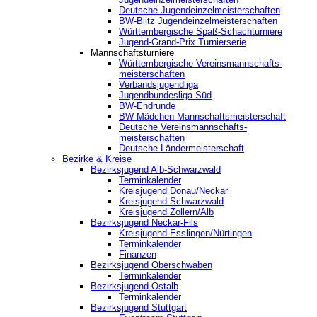
Deutsche Jugendeinzelmeisterschaften
BW-Blitz Jugendeinzelmeisterschaften
Württembergische Spaß-Schachturniere
Jugend-Grand-Prix Turnierserie
Mannschaftsturniere
Württembergische Vereinsmannschafts-
meisterschaften
Verbandsjugendliga
Jugendbundesliga Süd
BW-Endrunde
BW Mädchen-Mannschaftsmeisterschaft
Deutsche Vereinsmannschafts-
meisterschaften
Deutsche Ländermeisterschaft
Bezirke & Kreise
Bezirksjugend Alb-Schwarzwald
Terminkalender
Kreisjugend Donau/Neckar
Kreisjugend Schwarzwald
Kreisjugend Zollern/Alb
Bezirksjugend Neckar-Fils
Kreisjugend ‎Esslingen/Nürtingen
Terminkalender
Finanzen
Bezirksjugend Oberschwaben
Terminkalender
Bezirksjugend Ostalb
Terminkalender
Bezirksjugend Stuttgart