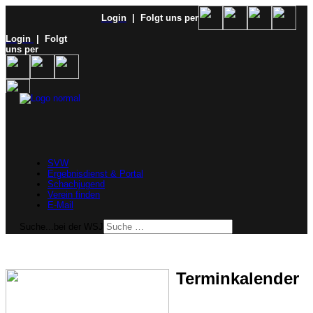
Login
| Folgt uns per
Login
| Folgt
uns per
SVW
Ergebnisdienst & Portal
Schachjugend
Verein finden
E-Mail
Suche...bei der WSJ
Terminkalender