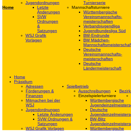
Jugendordnungen
Turnierserie
Home
Letzte
Mannschaftsturniere
Änderungen
Württembergische
SVW
Vereinsmannschafts-
Ordnungen
meisterschaften
&
Verbandsjugendliga
Satzungen
Jugendbundesliga Süd
WSJ Grafik
BW-Endrunde
Vorlagen
BW Mädchen-
Mannschaftsmeisterschaf
Deutsche
Vereinsmannschafts-
meisterschaften
Deutsche
Ländermeisterschaft
Home
Präsidium
Adressen
Spielbetrieb
Förderungen &
Ausschreibungen
Bezirk
Finanzen
Einzelspielerturniere
Mitmachen bei der
Württembergische
WSJ
Jugendeinzelmeisters
Jugendordnungen
Deutsche
Letzte Änderungen
Jugendeinzelmeisters
SVW Ordnungen &
BW-Blitz
Satzungen
Jugendeinzelmeisters
WSJ Grafik Vorlagen
Württembergische