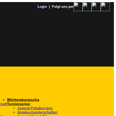
Login
| Folgt uns per
Württembergische
haft
Turnierserien
Jugend-Pokalturniere
Amateurmeisterschaften