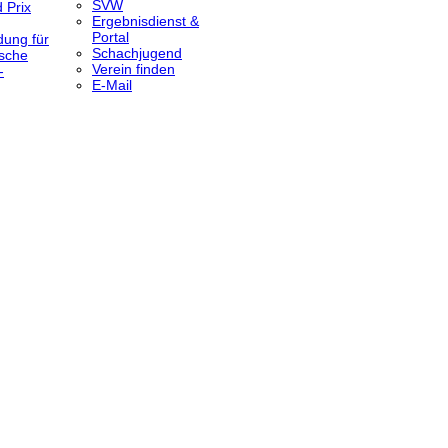
SVW
 Prix
Ergebnisdienst &
Portal
dung für
Schachjugend
sche
Verein finden
-
E-Mail