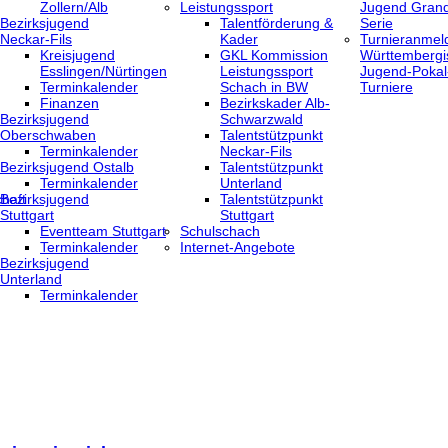
Zollern/Alb
Leistungssport
Jugend Grand
Bezirksjugend
Talentförderung &
Serie
Neckar-Fils
Kader
Turnieranmel
Kreisjugend
GKL Kommission
Württembergi
‎Esslingen/Nürtingen
Leistungssport
Jugend-Pokal
Terminkalender
Schach in BW
Turniere
Finanzen
Bezirkskader Alb-
Bezirksjugend
Schwarzwald
Oberschwaben
Talentstützpunkt
Terminkalender
Neckar-Fils
Bezirksjugend Ostalb
Talentstützpunkt
Terminkalender
Unterland
haft
Bezirksjugend
Talentstützpunkt
Stuttgart
Stuttgart
‎Eventteam Stuttgart
Schulschach
Terminkalender
Internet-Angebote
Bezirksjugend
Unterland
Terminkalender