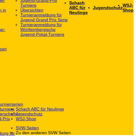
der
Jugend-Grand-Prix
Schach
Turniere
WSJ-
ABC für
Jugendschutz
h in
Übersichten
Shop
Neulinge
Turnieranmeldung für
Jugend Grand Prix Serie
Turnieranmeldung für
ar-
Württembergische
Jugend-Pokal-Turniere
gart
urnierserien
turniere
Schach ABC für Neulinge
erschaften
Jugendschutz
-Prix
WSJ-Shop
SVW-Seiten
Zu den anderen SVW Seiten
dung für