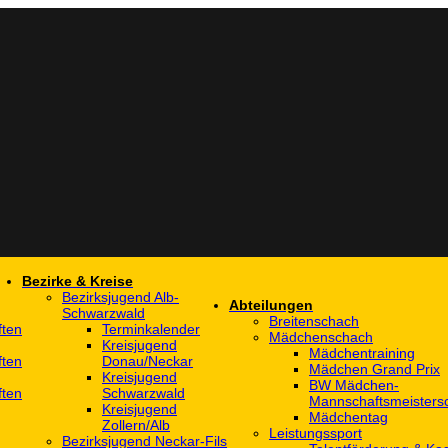
Bezirke & Kreise
Bezirksjugend Alb-
Abteilungen
Schwarzwald
Breitenschach
ften
Terminkalender
Mädchenschach
Kreisjugend
Mädchentraining
ften
Donau/Neckar
Mädchen Grand Prix
Kreisjugend
BW Mädchen-
ften
Schwarzwald
Mannschaftsmeistersc
Kreisjugend
Mädchentag
Zollern/Alb
Leistungssport
Bezirksjugend Neckar-Fils