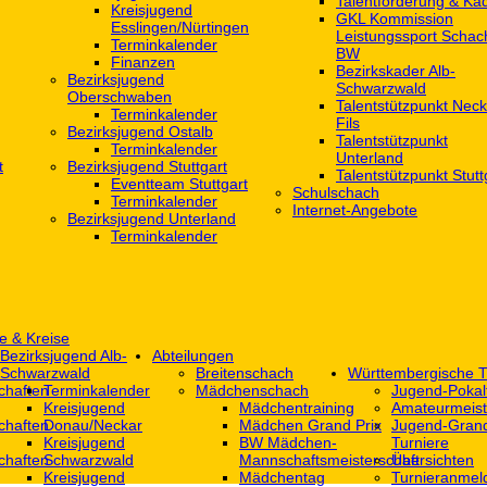
Talentförderung & Ka
Kreisjugend
GKL Kommission
‎Esslingen/Nürtingen
Leistungssport Schac
Terminkalender
BW
Finanzen
Bezirkskader Alb-
Bezirksjugend
Schwarzwald
Oberschwaben
Talentstützpunkt Neck
Terminkalender
Fils
Bezirksjugend Ostalb
Talentstützpunkt
Terminkalender
Unterland
t
Bezirksjugend Stuttgart
Talentstützpunkt Stutt
‎Eventteam Stuttgart
Schulschach
Terminkalender
Internet-Angebote
Bezirksjugend Unterland
Terminkalender
e & Kreise
Bezirksjugend Alb-
Abteilungen
Schwarzwald
Breitenschach
Württembergische T
chaften
Terminkalender
Mädchenschach
Jugend-Pokal
Kreisjugend
Mädchentraining
Amateurmeist
chaften
Donau/Neckar
Mädchen Grand Prix
Jugend-Grand
Kreisjugend
BW Mädchen-
Turniere
chaften
Schwarzwald
Mannschaftsmeisterschaft
Übersichten
Kreisjugend
Mädchentag
Turnieranmel