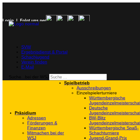
Login
| Folgt uns per
SVW
Ergebnisdienst & Portal
Schachjugend
Verein finden
E-Mail
Suche...bei der WSJ
Spielbetrieb
Ausschreibungen
Einzelspielerturniere
Württembergische
Jugendeinzelmeisterscha
Deutsche
Präsidium
Jugendeinzelmeisterscha
Adressen
BW-Blitz
Förderungen &
Jugendeinzelmeisterscha
Finanzen
Württembergische Spaß-
Mitmachen bei der
Schachturniere
WSJ
Jugend-Grand-Prix