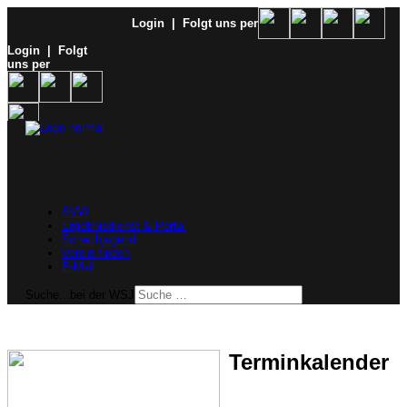
Login
| Folgt uns per
Login
| Folgt
uns per
SVW
Ergebnisdienst & Portal
Schachjugend
Verein finden
E-Mail
Suche...bei der WSJ
Terminkalender