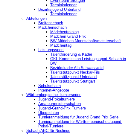
‎Eventteam Stuttgart
Terminkalender
Bezirksjugend Unterland
Terminkalender
Abteilungen
Breitenschach
Mädchenschach
Mädchentraining
Mädchen Grand Prix
BW Mädchen-Mannschaftsmeisterschaft
Mädchentag
Leistungssport
Talentförderung & Kader
GKL Kommission Leistungssport Schach in
BW
Bezirkskader Alb-Schwarzwald
Talentstützpunkt Neckar-Fils
Talentstützpunkt Unterland
Talentstützpunkt Stuttgart
Schulschach
Internet-Angebote
Württembergische Turnierserien
Jugend-Pokalturniere
Amateurmeisterschaften
Jugend-Grand-Prix Turniere
Übersichten
Turnieranmeldung für Jugend Grand Prix Serie
Turnieranmeldung für Württembergische Jugend-
Pokal-Turniere
Schach ABC für Neulinge