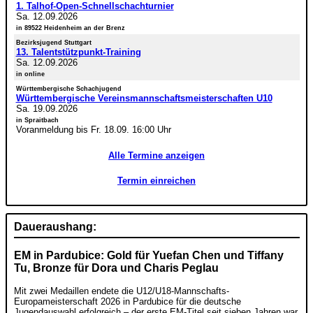
1. Talhof-Open-Schnellschachturnier
Sa. 12.09.2026
in 89522 Heidenheim an der Brenz
Bezirksjugend Stuttgart
13. Talentstützpunkt-Training
Sa. 12.09.2026
in online
Württembergische Schachjugend
Württembergische Vereinsmannschaftsmeisterschaften U10
Sa. 19.09.2026
in Spraitbach
Voranmeldung bis Fr. 18.09. 16:00 Uhr
Alle Termine anzeigen
Termin einreichen
Daueraushang:
EM in Pardubice: Gold für Yuefan Chen und Tiffany
Tu, Bronze für Dora und Charis Peglau
Mit zwei Medaillen endete die U12/U18-Mannschafts-
Europameisterschaft 2026 in Pardubice für die deutsche
Jugendauswahl erfolgreich – der erste EM-Titel seit sieben Jahren war