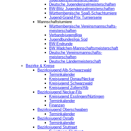
Deutsche Jugendeinzelmeisterschaften
BW-Blitz Jugendeinzelmeisterschaften
Württembergische Spaß-Schachturniere
Jugend-Grand-Prix Turnierserie
Mannschaftsturniere
Württembergische Vereinsmannschafts-
meisterschaften
Verbandsjugendliga
Jugendbundesliga Süd
BW-Endrunde
BW Mädchen-Mannschaftsmeisterschaft
Deutsche Vereinsmannschafts-
meisterschaften
Deutsche Ländermeisterschaft
Bezirke & Kreise
Bezirksjugend Alb-Schwarzwald
Terminkalender
Kreisjugend Donau/Neckar
Kreisjugend Schwarzwald
Kreisjugend Zollern/Alb
Bezirksjugend Neckar-Fils
Kreisjugend ‎Esslingen/Nürtingen
Terminkalender
Finanzen
Bezirksjugend Oberschwaben
Terminkalender
Bezirksjugend Ostalb
Terminkalender
Bezirksjugend Stuttgart