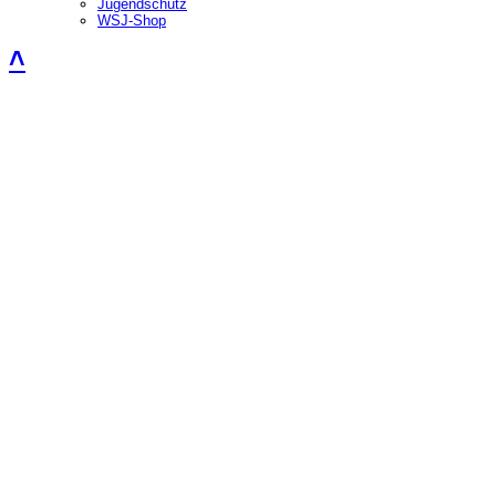
Jugendschutz
WSJ-Shop
˄