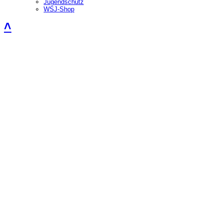
Jugendschutz
WSJ-Shop
˄