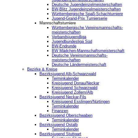
Deutsche Jugendeinzelmeisterschaften
BW-Blitz Jugendeinzelmeisterschaften
Württembergische Spaß-Schachturniere
Jugend-Grand-Prix Turnierserie
Mannschaftsturniere
Württembergische Vereinsmannschafts-
meisterschaften
Verbandsjugendliga
Jugendbundesliga Süd
BW-Endrunde
BW Mädchen-Mannschaftsmeisterschaft
Deutsche Vereinsmannschafts-
meisterschaften
Deutsche Ländermeisterschaft
Bezirke & Kreise
Bezirksjugend Alb-Schwarzwald
Terminkalender
Kreisjugend Donau/Neckar
Kreisjugend Schwarzwald
Kreisjugend Zollern/Alb
Bezirksjugend Neckar-Fils
Kreisjugend ‎Esslingen/Nürtingen
Terminkalender
Finanzen
Bezirksjugend Oberschwaben
Terminkalender
Bezirksjugend Ostalb
Terminkalender
Bezirksjugend Stuttgart