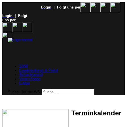
Login
| Folgt uns per
Login
| Folgt
uns per
SVW
Ergebnisdienst & Portal
Schachjugend
Verein finden
E-Mail
Suche...bei der WSJ
Terminkalender