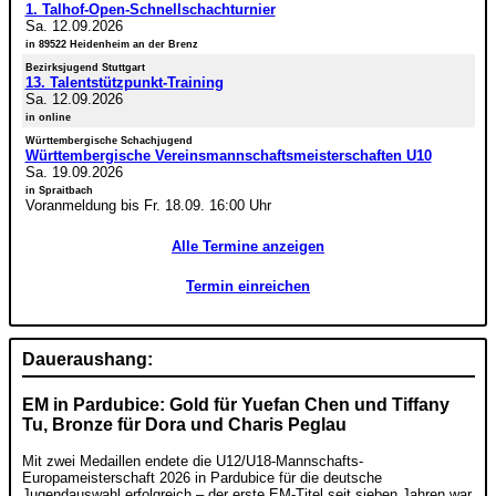
1. Talhof-Open-Schnellschachturnier
Sa. 12.09.2026
in 89522 Heidenheim an der Brenz
Bezirksjugend Stuttgart
13. Talentstützpunkt-Training
Sa. 12.09.2026
in online
Württembergische Schachjugend
Württembergische Vereinsmannschaftsmeisterschaften U10
Sa. 19.09.2026
in Spraitbach
Voranmeldung bis Fr. 18.09. 16:00 Uhr
Alle Termine anzeigen
Termin einreichen
Daueraushang:
EM in Pardubice: Gold für Yuefan Chen und Tiffany
Tu, Bronze für Dora und Charis Peglau
Mit zwei Medaillen endete die U12/U18-Mannschafts-
Europameisterschaft 2026 in Pardubice für die deutsche
Jugendauswahl erfolgreich – der erste EM-Titel seit sieben Jahren war