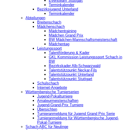
‎Eventteam Stuttgart
Terminkalender
Bezirksjugend Unterland
Terminkalender
Abteilungen
Breitenschach
Mädchenschach
Mädchentraining
Mädchen Grand Prix
BW Mädchen-Mannschaftsmeisterschaft
Mädchentag
Leistungssport
Talentförderung & Kader
GKL Kommission Leistungssport Schach in
BW
Bezirkskader Alb-Schwarzwald
Talentstützpunkt Neckar-Fils
Talentstützpunkt Unterland
Talentstützpunkt Stuttgart
Schulschach
Internet-Angebote
Württembergische Turnierserien
Jugend-Pokalturniere
Amateurmeisterschaften
Jugend-Grand-Prix Turniere
Übersichten
Turnieranmeldung für Jugend Grand Prix Serie
Turnieranmeldung für Württembergische Jugend-
Pokal-Turniere
Schach ABC für Neulinge