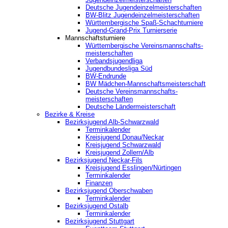
Deutsche Jugendeinzelmeisterschaften
BW-Blitz Jugendeinzelmeisterschaften
Württembergische Spaß-Schachturniere
Jugend-Grand-Prix Turnierserie
Mannschaftsturniere
Württembergische Vereinsmannschafts-
meisterschaften
Verbandsjugendliga
Jugendbundesliga Süd
BW-Endrunde
BW Mädchen-Mannschaftsmeisterschaft
Deutsche Vereinsmannschafts-
meisterschaften
Deutsche Ländermeisterschaft
Bezirke & Kreise
Bezirksjugend Alb-Schwarzwald
Terminkalender
Kreisjugend Donau/Neckar
Kreisjugend Schwarzwald
Kreisjugend Zollern/Alb
Bezirksjugend Neckar-Fils
Kreisjugend ‎Esslingen/Nürtingen
Terminkalender
Finanzen
Bezirksjugend Oberschwaben
Terminkalender
Bezirksjugend Ostalb
Terminkalender
Bezirksjugend Stuttgart