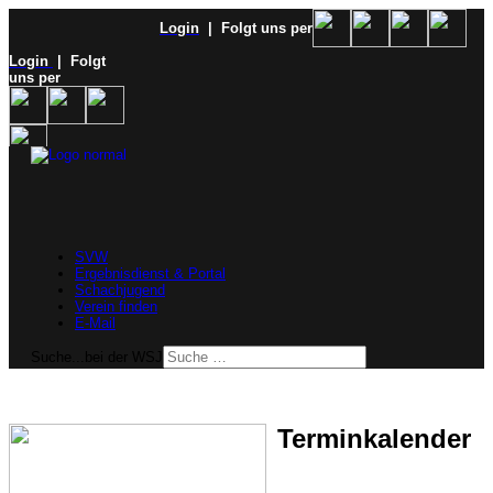
Login
| Folgt uns per
Login
| Folgt
uns per
SVW
Ergebnisdienst & Portal
Schachjugend
Verein finden
E-Mail
Suche...bei der WSJ
Terminkalender