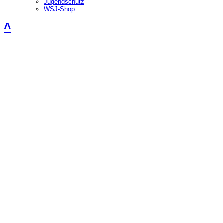
Jugendschutz
WSJ-Shop
˄