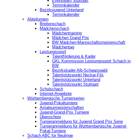
‎Eventteam Stuttgart
Terminkalender
Bezirksjugend Unterland
Terminkalender
Abteilungen
Breitenschach
Mädchenschach
Mädchentraining
Mädchen Grand Prix
BW Mädchen-Mannschaftsmeisterschaft
Mädchentag
Leistungssport
Talentförderung & Kader
GKL Kommission Leistungssport Schach in
BW
Bezirkskader Alb-Schwarzwald
Talentstützpunkt Neckar-Fils
Talentstützpunkt Unterland
Talentstützpunkt Stuttgart
Schulschach
Internet-Angebote
Württembergische Turnierserien
Jugend-Pokalturniere
Amateurmeisterschaften
Jugend-Grand-Prix Turniere
Übersichten
Turnieranmeldung für Jugend Grand Prix Serie
Turnieranmeldung für Württembergische Jugend-
Pokal-Turniere
Schach ABC für Neulinge