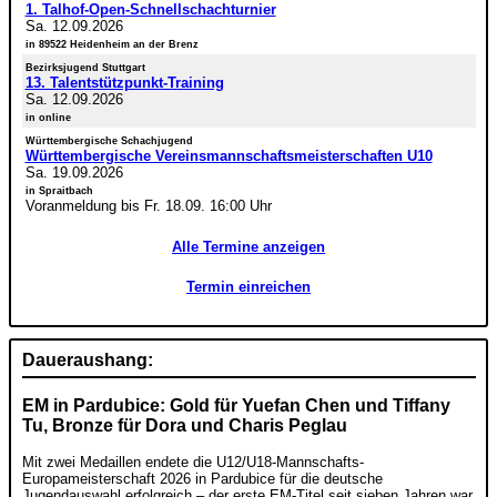
1. Talhof-Open-Schnellschachturnier
Sa. 12.09.2026
in 89522 Heidenheim an der Brenz
Bezirksjugend Stuttgart
13. Talentstützpunkt-Training
Sa. 12.09.2026
in online
Württembergische Schachjugend
Württembergische Vereinsmannschaftsmeisterschaften U10
Sa. 19.09.2026
in Spraitbach
Voranmeldung bis Fr. 18.09. 16:00 Uhr
Alle Termine anzeigen
Termin einreichen
Daueraushang:
EM in Pardubice: Gold für Yuefan Chen und Tiffany
Tu, Bronze für Dora und Charis Peglau
Mit zwei Medaillen endete die U12/U18-Mannschafts-
Europameisterschaft 2026 in Pardubice für die deutsche
Jugendauswahl erfolgreich – der erste EM-Titel seit sieben Jahren war