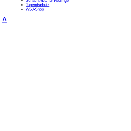
Schach ABC für Neulinge
Jugendschutz
WSJ-Shop
˄