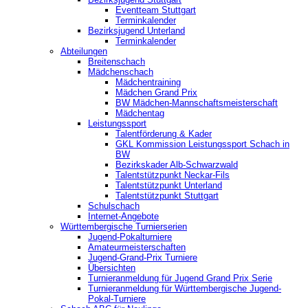
‎Eventteam Stuttgart
Terminkalender
Bezirksjugend Unterland
Terminkalender
Abteilungen
Breitenschach
Mädchenschach
Mädchentraining
Mädchen Grand Prix
BW Mädchen-Mannschaftsmeisterschaft
Mädchentag
Leistungssport
Talentförderung & Kader
GKL Kommission Leistungssport Schach in
BW
Bezirkskader Alb-Schwarzwald
Talentstützpunkt Neckar-Fils
Talentstützpunkt Unterland
Talentstützpunkt Stuttgart
Schulschach
Internet-Angebote
Württembergische Turnierserien
Jugend-Pokalturniere
Amateurmeisterschaften
Jugend-Grand-Prix Turniere
Übersichten
Turnieranmeldung für Jugend Grand Prix Serie
Turnieranmeldung für Württembergische Jugend-
Pokal-Turniere