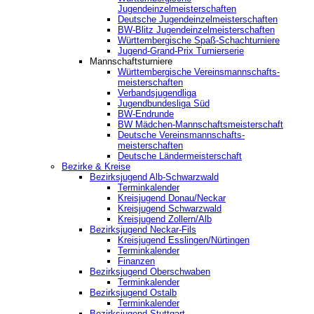
Jugendeinzelmeisterschaften
Deutsche Jugendeinzelmeisterschaften
BW-Blitz Jugendeinzelmeisterschaften
Württembergische Spaß-Schachturniere
Jugend-Grand-Prix Turnierserie
Mannschaftsturniere
Württembergische Vereinsmannschafts-
meisterschaften
Verbandsjugendliga
Jugendbundesliga Süd
BW-Endrunde
BW Mädchen-Mannschaftsmeisterschaft
Deutsche Vereinsmannschafts-
meisterschaften
Deutsche Ländermeisterschaft
Bezirke & Kreise
Bezirksjugend Alb-Schwarzwald
Terminkalender
Kreisjugend Donau/Neckar
Kreisjugend Schwarzwald
Kreisjugend Zollern/Alb
Bezirksjugend Neckar-Fils
Kreisjugend ‎Esslingen/Nürtingen
Terminkalender
Finanzen
Bezirksjugend Oberschwaben
Terminkalender
Bezirksjugend Ostalb
Terminkalender
Bezirksjugend Stuttgart