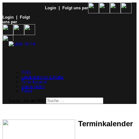
Login
| Folgt uns per
Login
| Folgt
uns per
SVW
Ergebnisdienst & Portal
Schachjugend
Verein finden
E-Mail
Suche...bei der WSJ
Terminkalender