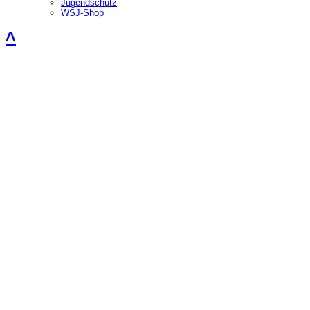
Jugendschutz
WSJ-Shop
˄