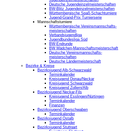
Deutsche Jugendeinzelmeisterschaften
BW-Blitz Jugendeinzelmeisterschaften
Württembergische Spaß-Schachturniere
Jugend-Grand-Prix Turnierserie
Mannschaftsturniere
Württembergische Vereinsmannschafts-
meisterschaften
Verbandsjugendliga
Jugendbundesliga Süd
BW-Endrunde
BW Mädchen-Mannschaftsmeisterschaft
Deutsche Vereinsmannschafts-
meisterschaften
Deutsche Ländermeisterschaft
Bezirke & Kreise
Bezirksjugend Alb-Schwarzwald
Terminkalender
Kreisjugend Donau/Neckar
Kreisjugend Schwarzwald
Kreisjugend Zollern/Alb
Bezirksjugend Neckar-Fils
Kreisjugend ‎Esslingen/Nürtingen
Terminkalender
Finanzen
Bezirksjugend Oberschwaben
Terminkalender
Bezirksjugend Ostalb
Terminkalender
Bezirksjugend Stuttgart