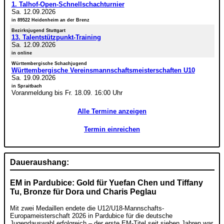
1. Talhof-Open-Schnellschachturnier
Sa. 12.09.2026
in 89522 Heidenheim an der Brenz
Bezirksjugend Stuttgart
13. Talentstützpunkt-Training
Sa. 12.09.2026
in online
Württembergische Schachjugend
Württembergische Vereinsmannschaftsmeisterschaften U10
Sa. 19.09.2026
in Spraitbach
Voranmeldung bis Fr. 18.09. 16:00 Uhr
Alle Termine anzeigen
Termin einreichen
Daueraushang:
EM in Pardubice: Gold für Yuefan Chen und Tiffany
Tu, Bronze für Dora und Charis Peglau
Mit zwei Medaillen endete die U12/U18-Mannschafts-
Europameisterschaft 2026 in Pardubice für die deutsche
Jugendauswahl erfolgreich – der erste EM-Titel seit sieben Jahren war