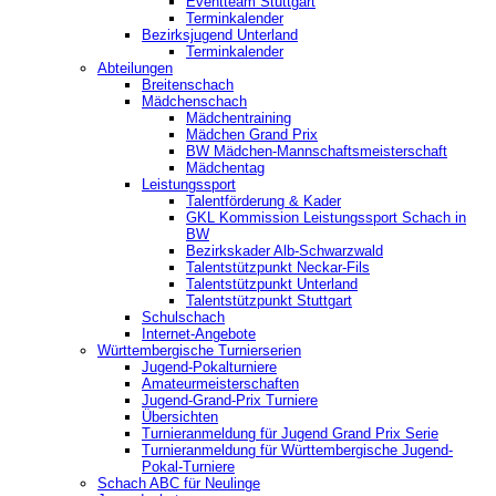
‎Eventteam Stuttgart
Terminkalender
Bezirksjugend Unterland
Terminkalender
Abteilungen
Breitenschach
Mädchenschach
Mädchentraining
Mädchen Grand Prix
BW Mädchen-Mannschaftsmeisterschaft
Mädchentag
Leistungssport
Talentförderung & Kader
GKL Kommission Leistungssport Schach in
BW
Bezirkskader Alb-Schwarzwald
Talentstützpunkt Neckar-Fils
Talentstützpunkt Unterland
Talentstützpunkt Stuttgart
Schulschach
Internet-Angebote
Württembergische Turnierserien
Jugend-Pokalturniere
Amateurmeisterschaften
Jugend-Grand-Prix Turniere
Übersichten
Turnieranmeldung für Jugend Grand Prix Serie
Turnieranmeldung für Württembergische Jugend-
Pokal-Turniere
Schach ABC für Neulinge