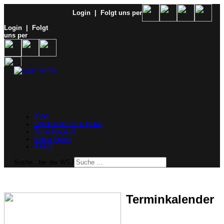
Login
| Folgt uns per
Login
| Folgt
uns per
SVW
Ergebnisdienst & Portal
Schachjugend
Verein finden
E-Mail
Suche...bei der WSJ
Terminkalender